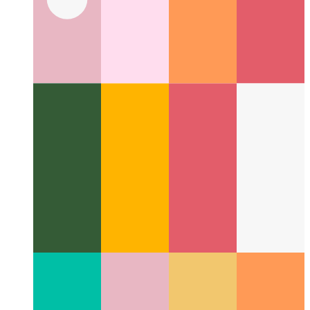
Hétvége Alatt
A Tervezés Erejéről Kódolás Előtt