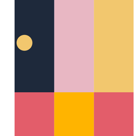
Háttérhangok iOS és macOS rendszerben
Háttérhangok
használata nyugtató környezet létrehozására iOS és macOS
rendszeren