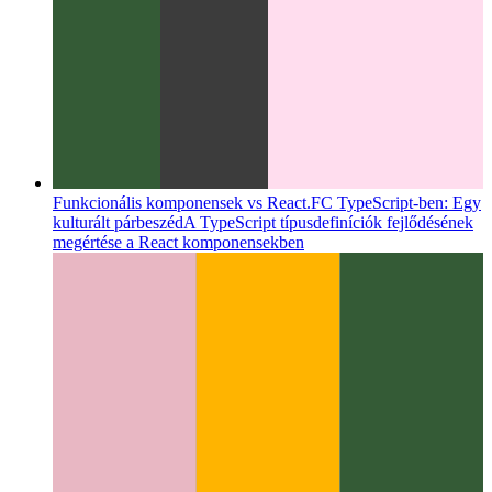
Funkcionális komponensek vs React.FC TypeScript-ben: Egy
kulturált párbeszéd
A TypeScript típusdefiníciók fejlődésének
megértése a React komponensekben