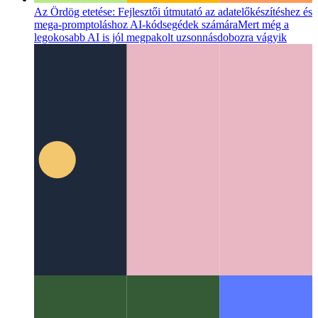
Az Ördög etetése: Fejlesztői útmutató az adatelőkészítéshez és
mega-promptoláshoz AI-kódsegédek számára
Mert még a
legokosabb AI is jól megpakolt uzsonnásdobozra vágyik