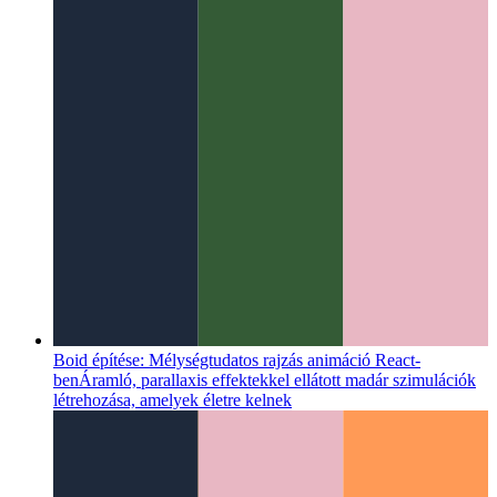
Boid építése: Mélységtudatos rajzás animáció React-
ben
Áramló, parallaxis effektekkel ellátott madár szimulációk
létrehozása, amelyek életre kelnek