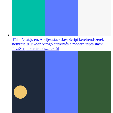
Túl a Next.js-en: A teljes stack JavaScript keretrendszerek
helyzete 2025-ben
Átfogó áttekintés a modern teljes stack
JavaScript keretrendszerekről