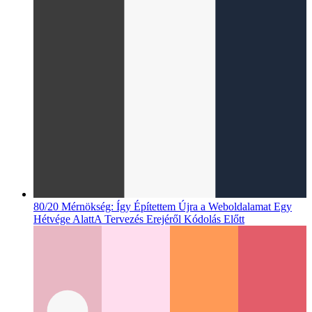
80/20 Mérnökség: Így Építettem Újra a Weboldalamat Egy