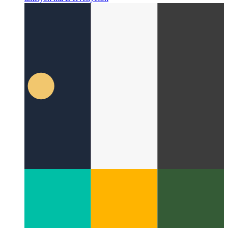
A Windows 95 és jelentősége a számítógép
történetében
Milyen jövőképeket hozott létre a Windows 95,
amelyek ma is érvényesek