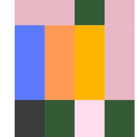
Arc böngésző webfejlesztéshez és -kezeléshez
Hogyan javítja
az Arc Browser felhasználói élménye a fejlesztők
munkafolyamatát