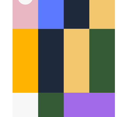
Hogyan migráltam a flaming.codes oldalt Next.js-ről Qwik-
re
Kéthetes utazásom a flaming.codes oldal Next.js-ről Qwik
és Qwik City-re történő migrálása során