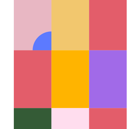
Amikor a PWA beszélni kezd
A WaveNet segítségével
beszédszintézist adhatunk a cikkekhez