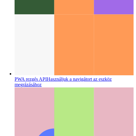
PWA rezgés API
Használjuk a navigátort az eszköz
megrázásához