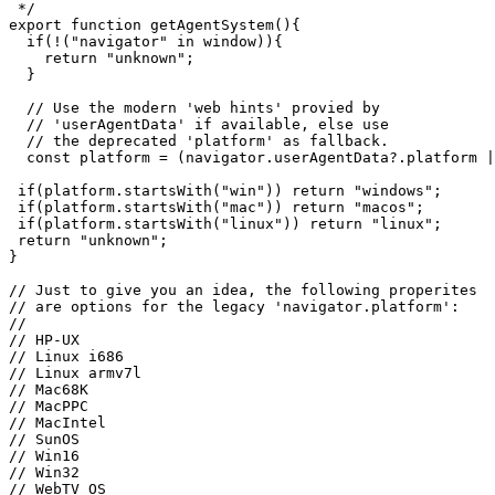
egész készletét biztosítja a webalkalmazás fokozatos fejlesztéséhez.
/**

 * Retrieve the host platform in a 

 * best-effort way w/ normalized output.

 */

export function getAgentSystem(){

  if(!("navigator" in window)){

    return "unknown";

  }

  // Use the modern 'web hints' provied by

  // 'userAgentData' if available, else use

  // the deprecated 'platform' as fallback.

  const platform = (navigator.userAgentData?.platform |
 if(platform.startsWith("win")) return "windows";

 if(platform.startsWith("mac")) return "macos";

 if(platform.startsWith("linux")) return "linux";

 return "unknown";

}

// Just to give you an idea, the following properites

// are options for the legacy 'navigator.platform':

//

// HP-UX

// Linux i686

// Linux armv7l

// Mac68K

// MacPPC
