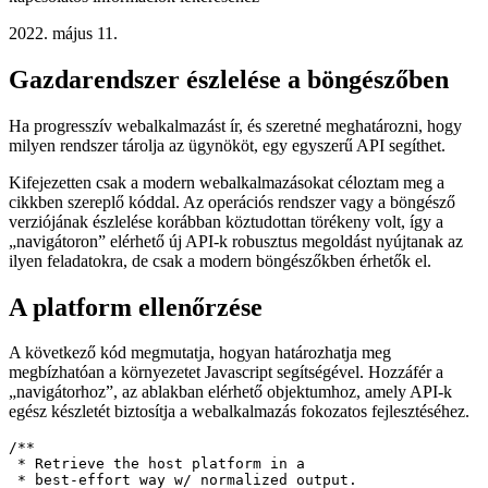
rendszert a böngészőben
Használjon modern API-kat a webalkalmazás gazdarendszerével
kapcsolatos információk lekéréséhez
2022. május 11.
Gazdarendszer észlelése a böngészőben
Ha progresszív webalkalmazást ír, és szeretné meghatározni, hogy
milyen rendszer tárolja az ügynököt, egy egyszerű API segíthet.
Kifejezetten csak a modern webalkalmazásokat céloztam meg a
cikkben szereplő kóddal. Az operációs rendszer vagy a böngésző
verziójának észlelése korábban köztudottan törékeny volt, így a
„navigátoron” elérhető új API-k robusztus megoldást nyújtanak az
ilyen feladatokra, de csak a modern böngészőkben érhetők el.
A platform ellenőrzése
A következő kód megmutatja, hogyan határozhatja meg
megbízhatóan a környezetet Javascript segítségével. Hozzáfér a
„navigátorhoz”, az ablakban elérhető objektumhoz, amely API-k