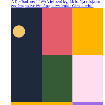
A DevTools nevű PWA
A fejlesztő legjobb barátja valójában
egy Progressive Web App, közvetlenül a Chromiumban