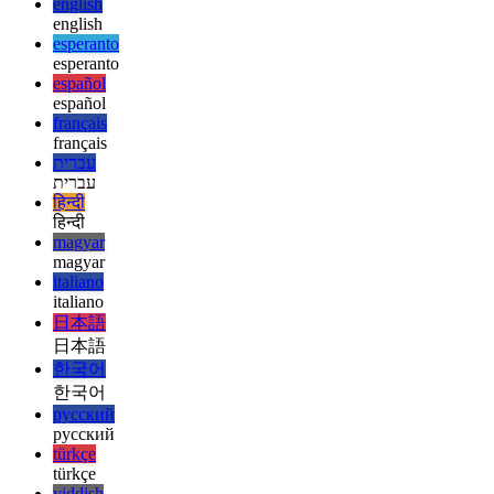
deutsch
deutsch
ελληνικά
ελληνικά
english
english
esperanto
esperanto
español
español
français
français
עברית
עברית
हिन्दी
हिन्दी
magyar
magyar
italiano
italiano
日本語
日本語
한국어
한국어