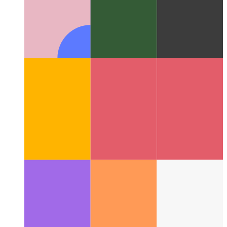
Megbízható webes tevékenység
A webalkalmazás
érvényesítése - és Android-alkalmazás létrehozása belőle