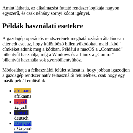
// MacIntel

// SunOS

// Win16

// Win32

Amint láthatja, az alkalmazást futtató rendszer logikája nagyon
egyszerű, és csak néhány sornyi kódot igényel.
Példák használati esetekre
A gazdagép operációs rendszerének meghatározására általánosan
elterjedt eset az, hogy különböző billentyűkódokat, majd „kbd”
címkéket adunk meg a kódban. Például a macOS a „Command”
billentyűt használja, míg a Windows és a Linux a „Control”
billentyűt használja sok gyorsbillentyűhöz.
Módosíthatja a felhasználói felület stílusát is, hogy jobban igazodjon
a gazdagép rendszer natív felhasználói felületéhez, csak hogy egy
másik példát említsünk.
afrikaans
afrikaans
العربية
العربية