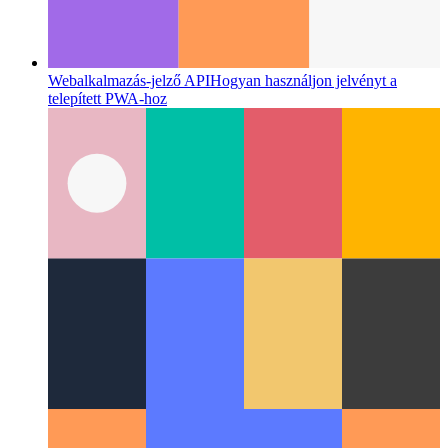
Webalkalmazás-jelző API
Hogyan használjon jelvényt a