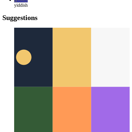
русский
русский
türkçe
türkçe
yiddish
yiddish
Suggestions