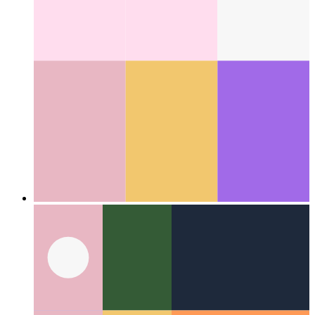
Web Locks API
Koordinálja a munkát és az erőforrások
felhasználását a különböző folyamatok között
Categories