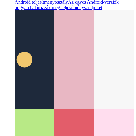
Android teljesítményosztály
Az egyes Android-verziók
hogyan határozzák meg teljesítményszintjüket