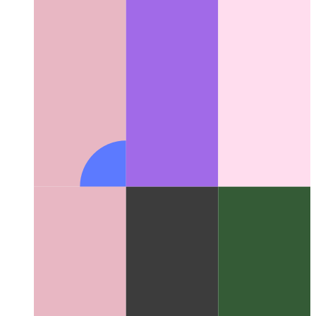
Gépírásos csővezeték-kezelő
Láncolt függvényhívásokat írjon
gépírásba