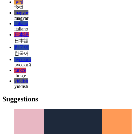
français
עברית
עברית
हिन्दी
हिन्दी
magyar
magyar
italiano
italiano
日本語
日本語
한국어
한국어
русский
русский
türkçe
türkçe
yiddish
yiddish
Suggestions