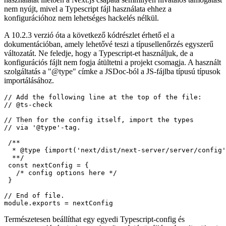
dokumentációjának egy részének újbóli publikálása, mivel
fontosnak tartom, hogy megosszák. A next.config.js típusainak
használatát illetően a Next.js csapata semmilyen hivatalos támogatást
nem nyújt, mivel a Typescript fájl használata ehhez a
konfigurációhoz nem lehetséges hackelés nélkül.
A 10.2.3 verzió óta a következő kódrészlet érhető el a
dokumentációban, amely lehetővé teszi a típusellenőrzés egyszerű
változatát. Ne feledje, hogy a Typescript-et használjuk, de a
konfigurációs fájlt nem fogja átültetni a projekt csomagja. A használt
szolgáltatás a "@type" címke a JSDoc-ból a JS-fájlba típusú típusok
importálásához.
// Add the following line at the top of the file:

// @ts-check

// Then for the config itself, import the types

// via '@type'-tag.

 /**

  * @type {import('next/dist/next-server/server/config'
  **/

 const nextConfig = {

   /* config options here */

 }

// End of file.
