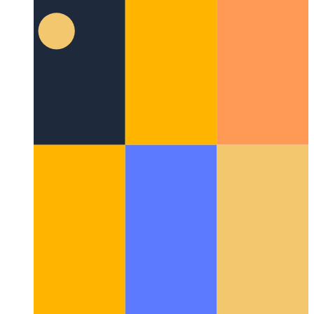
Haladó try / catch / végül Javascriptben és
Typescriptben
Nézze meg részletesen a try-catch-last-block
blokk megvalósítását