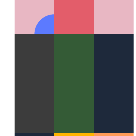
PWA a Microsoft App Store-ban
A PWA közzététele a
Microsoft App Store-ban