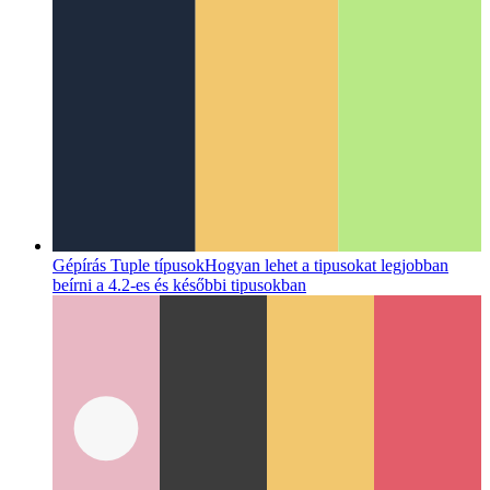
Gépírás Tuple típusok
Hogyan lehet a tipusokat legjobban
beírni a 4.2-es és későbbi tipusokban