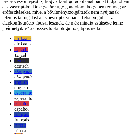
Természetesen beállíthat egy egyedi Typescript-config és
preprocessor lépést is, hogy a konfigurációt önállóan át tudja tölteni
a Javascript-be. De egyelőre úgy gondolom, hogy nem éri meg az
erőfeszítéseket, mivel a bővítményszolgáltatók nem nyújtanak
jelentős támogatást a Typescript számára. Tehát végül is az
alapkonfiguráció típusai lesznek, de még mindig szüksége lenne
„bármelyikre” az összes többi pluginhoz, típus nélkül.
afrikaans
afrikaans
العربية
العربية
deutsch
deutsch
ελληνικά
ελληνικά
english
english
esperanto
esperanto
español
español
français