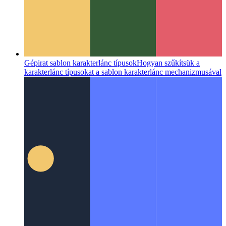
Gépirat sablon karakterlánc típusok
Hogyan szűkítsük a
karakterlánc típusokat a sablon karakterlánc mechanizmusával