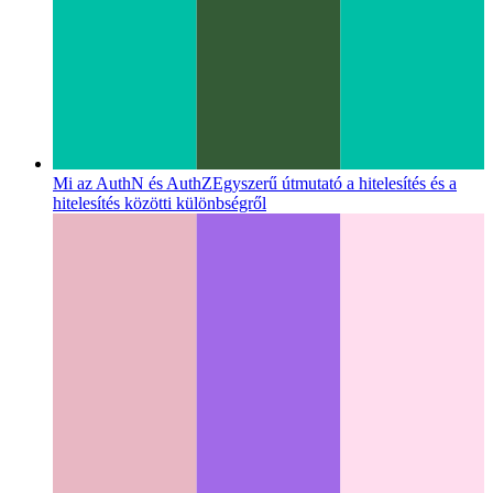
Mi az AuthN és AuthZ
Egyszerű útmutató a hitelesítés és a
hitelesítés közötti különbségről