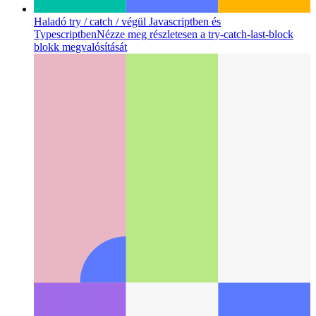
Haladó try / catch / végül Javascriptben és
Typescriptben
Nézze meg részletesen a try-catch-last-block
blokk megvalósítását