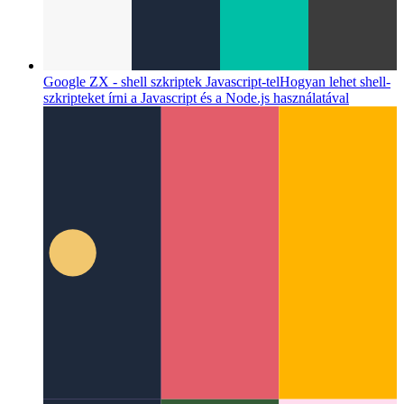
Google ZX - shell szkriptek Javascript-tel
Hogyan lehet shell-
szkripteket írni a Javascript és a Node.js használatával