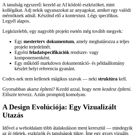
Továbblépés: Kezeld az AI-t, Mint Egy
Csapattársat, Nem Mint Egy Dzsinnt
A tanulság egyszerű: kezeld az AI kódoló eszközöket, mint
kollégákat. Adj nekik ugyanazokat az anyagokat, amiket egy valódi
mérnöknek adnál. Készítsd elő a kontextust. Légy specifikus.
Legyél alapos.
Legközelebb, egy nagyobb projekt esetén még tovább megyek:
Egy
mesterterv dokumentum
, amely meghatározza a teljes
projekt terjedelmét.
Egyéni
feladatspecifikációk
rendszer- vagy
komponensenként.
Egy működő markdown dokumentáció- és példaállomány
készlet helyi referencia gyanánt.
Codex-nek nem kellenek mágikus szavak — neki
struktúra
kell.
Gyorsabban akarsz építeni? Kezdd azzal, hogy
nem kezdesz építeni
.
Először tervezz. Aztán promptolj komolyan.
A Design Evolúciója: Egy Vizualizált