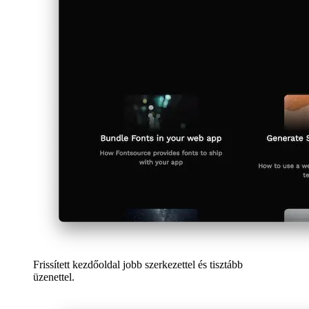
Teljes architekturális átalakítás, amely öleli Qwik
teljesítmény-központú filozófiáját.
Sötét téma támogatás és frissített bejegyzés elrendezés,
fejléc.
Új csempék a releváns javaslatokhoz.
4. Verzió: Koncentrált Egyszerűség Remix-szel
Új kezdőélmény teljes képernyős animációval és
ultratiszta elrendezéssel.
Generatív vizuálok, amelyeket magvak, például oldal
címek vezérelnek—egyedi, tiszta, testreszabott.
A legminimalistább tipográfia eddig—csak a tartalom,
tökéletesen elrendezve.