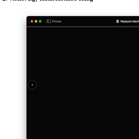
Minimális, tipográfia-központú elrendezés. Egyszerű,
tiszta és funkcionális.
2. Verzió: Egy Határozottabb Hang
Frissített kezdőoldal jobb szerkezettel és tisztább
üzenettel.
Vizuális projekt áttekintés – ügyfélmunka kiemelve,
amely nem titoktartási szerződés alatt áll.
Bento-rács stílusú „Rólam” oldal, ami a vizuális
történetmesélésre épít.
2.1 Verzió: Finomítások és Polírozás
Finom evolúció — gradiens háttér, jobb elrendezés és
általános csiszolás egy év visszajelzés után.
3. Verzió: A Qwik Korszaka