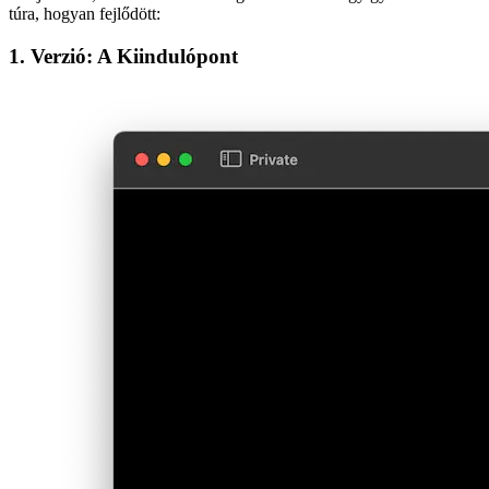
Utazás
Idővel a weboldalam több átalakuláson ment keresztül — mindegyik
az új ötletek, eszközök és tanulságok tükre. Íme egy gyors vizuális
túra, hogyan fejlődött:
1. Verzió: A Kiindulópont