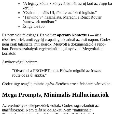
Írtam egy
fájlt, ami tartalmazott egy projekt
PROMPT.md
áttekintést:
"A legacy kód a
könyvtárban él, az új kód az
-ba
/
/app
kerül."
"Csak minimális UI, fókusz az üzleti logikán."
"Tailwind v4 használata. Maradni a React Router
framework módban."
És így tovább.
Ez nem volt felesleges. Ez volt az
operatív kontextus
— az a
részletes brief, amit egy új csapattagnak adnál az első napon. Codex
nem csak találgatta, mit akarok. Megvolt a dokumentáció a repo-
ban. Pontos szabályok egyértelmű angol nyelven. Megvoltak a
korlátok.
Amikor végül beírtam:
"Olvasd el a PROMPT.md-t. Először migráld az összes
route-ot az új appba."
Codex úgy reagált, mintha egész életében erre a feladatra várt volna.
Mega Prompts, Minimális Hallucinációk