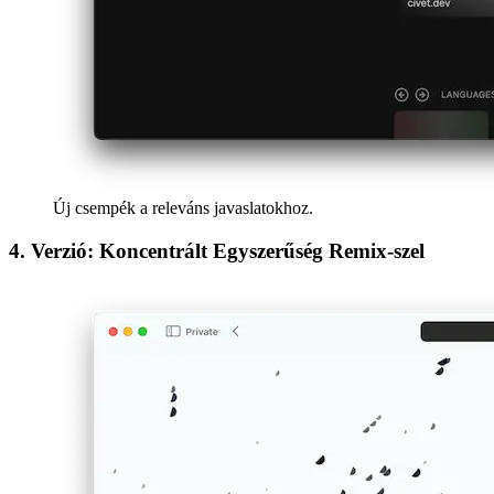
Algoritmusok és adatstruktúrák