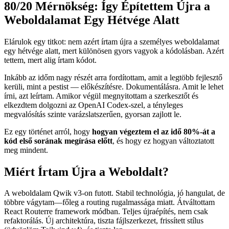
2024. március 26.
✴︎
AI Co-author Information
80/20 Mérnökség: Így Építettem Újra a
Weboldalamat Egy Hétvége Alatt
Elárulok egy titkot: nem azért írtam újra a személyes weboldalamat
egy hétvége alatt, mert különösen gyors vagyok a kódolásban. Azért
tettem, mert alig írtam kódot.
Inkább az időm nagy részét arra fordítottam, amit a legtöbb fejlesztő
kerüli, mint a pestist — előkészítésre. Dokumentálásra. Amit le lehet
írni, azt leírtam. Amikor végül megnyitottam a szerkesztőt és
elkezdtem dolgozni az OpenAI Codex-szel, a tényleges
megvalósítás szinte varázslatszerűen, gyorsan zajlott le.
Ez egy történet arról, hogy
hogyan végeztem el az idő 80%-át a
kód első sorának megírása előtt
, és hogy ez hogyan változtatott
meg mindent.
Miért Írtam Újra a Weboldalt?