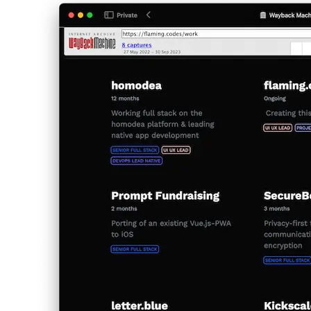
Minden verzió új felismeréseket hozott arról, hogy mi tesz egy oldalt
hatékonnyá — nem csak esztétikában, hanem érthetőségben,
használhatóságban és karbantarthatóságban is. A design útja
hasonlóan reflektált a fejlesztési folyamatra: szándékos, iteratív és
mindig előre tekintő.
afrikaans
afrikaans
العربية
العربية
deutsch
deutsch
ελληνικά
ελληνικά
english
english
esperanto
esperanto
español
español
français
français
עברית
עברית