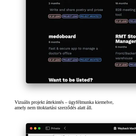
हिन्दी
हिन्दी
magyar
magyar
italiano
italiano
日本語
日本語
한국어
한국어
русский
русский
türkçe
türkçe
yiddish
yiddish
Categories