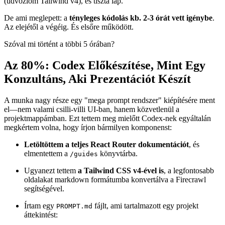
A weboldalam Qwik v3-on futott. Stabil technológia, jó hangulat, de
többre vágytam—főleg a routing rugalmassága miatt. Átváltottam
React Routerre framework módban. Teljes újraépítés, nem csak
refaktorálás. Új architektúra, tiszta fájlszerkezet, frissített stílus
(üdvözlöm Tailwind v4), és tiszta lap.
De ami meglepett: a
tényleges kódolás kb. 2-3 órát vett igénybe
.
Az elejétől a végéig. És elsőre működött.
Szóval mi történt a többi 5 órában?
Az 80%: Codex Előkészítése, Mint Egy
Konzultáns, Aki Prezentációt Készít
A munka nagy része egy "mega prompt rendszer" kiépítésére ment
el—nem valami csilli-villi UI-ban, hanem közvetlenül a
projektmappámban. Ezt tettem meg mielőtt Codex-nek egyáltalán
megkértem volna, hogy írjon bármilyen komponenst:
Letöltöttem a teljes React Router dokumentációt
, és
elmentettem a
könyvtárba.
/guides
Ugyanezt tettem
a Tailwind CSS v4-ével is
, a legfontosabb
oldalakat markdown formátumba konvertálva a Firecrawl
segítségével.