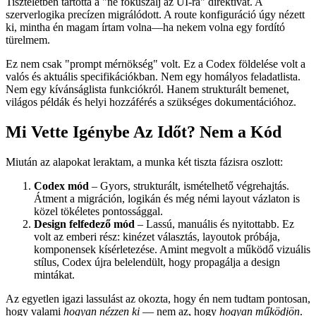
Az eredmények elképesztőek voltak. Codex ragaszkodott az
utasításokhoz. Nem talált ki dolgokat. Nem "hallucinált".
Tiszteletben tartotta a "ne fókuszálj az UI-ra" direktívát. A
szerverlogika precízen migrálódott. A route konfiguráció úgy nézett
ki, mintha én magam írtam volna—ha nekem volna egy fordító
türelmem.
Ez nem csak "prompt mérnökség" volt. Ez a Codex földelése volt a
valós és aktuális specifikációkban. Nem egy homályos feladatlista.
Nem egy kívánságlista funkciókról. Hanem strukturált bemenet,
világos példák és helyi hozzáférés a szükséges dokumentációhoz.
Mi Vette Igénybe Az Időt? Nem a Kód
Miután az alapokat leraktam, a munka két tiszta fázisra oszlott:
Codex mód
– Gyors, strukturált, ismételhető végrehajtás.
Átment a migráción, logikán és még némi layout vázlaton is
közel tökéletes pontossággal.
Design felfedező mód
– Lassú, manuális és nyitottabb. Ez
volt az emberi rész: kinézet választás, layoutok próbája,
komponensek kísérletezése. Amint megvolt a működő vizuális
stílus, Codex újra belelendült, hogy propagálja a design