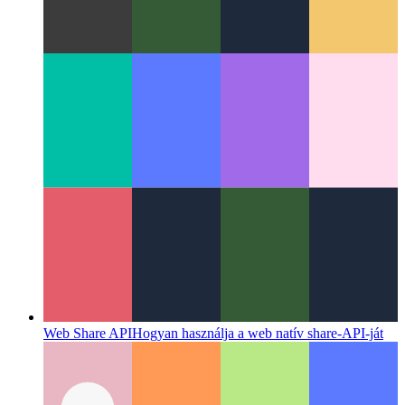
Átgondolt kódolás
Miért több a kódolás, mint a szimbólumok
összefűzése