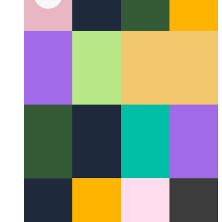
Nyitás ≠ nyitás
A nyílt tudomány formái, lehetőségei és
hátrányai