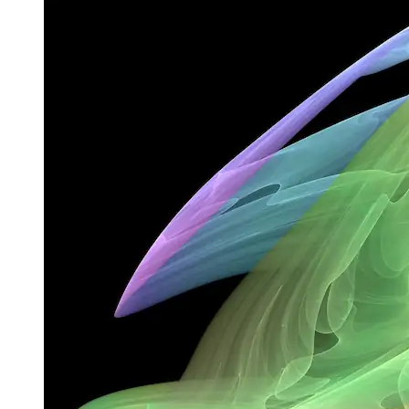
rendszer sokféle kiindulási feltétele számára. Azok a
rendszerértékek, amelyek elég közel kerülnek az attraktor értékéhez,
akkor is közel maradnak, ha kissé zavartak is. És ha egy attraktor
fraktál szerkezetet tartalmaz, furcsa attraktornak hívják.