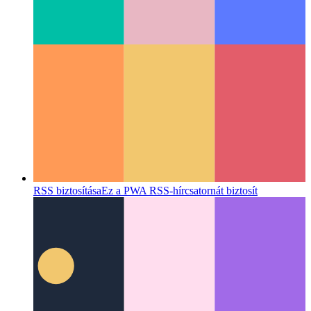
Fix mobil webkit 100vh
A Mobile Webkit 100vh-s kezelésére
nagyobb figyelmet igényelhet