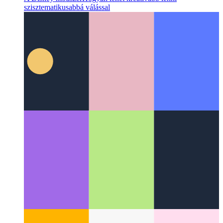
A Disney módszer
Hogyan lehet kreatívabb lenni
szisztematikusabbá válással