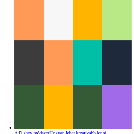
UX-tanulmány: másolás a vágólapra
Hogyan készítsen
másolatot vágólapra műveletet az UX-ben