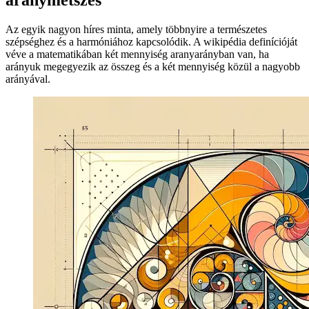
Image 9fab1df82b5c
aranymetszés
Az egyik nagyon híres minta, amely többnyire a természetes
szépséghez és a harmóniához kapcsolódik. A wikipédia definícióját
véve a matematikában két mennyiség aranyarányban van, ha
arányuk megegyezik az összeg és a két mennyiség közül a nagyobb
arányával.