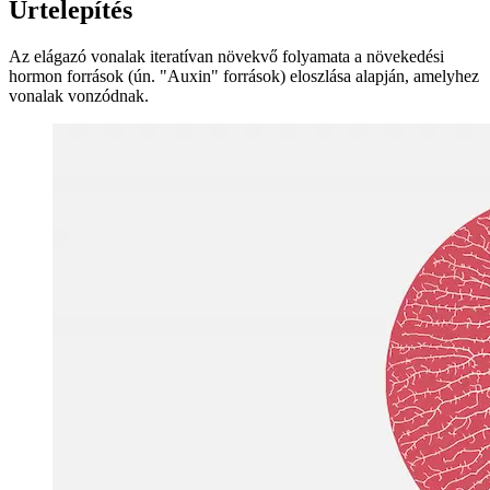
Image 45c37f497e52
Űrtelepítés
Az elágazó vonalak iteratívan növekvő folyamata a növekedési
hormon források (ún. "Auxin" források) eloszlása alapján, amelyhez
vonalak vonzódnak.