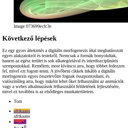
Image 073699ecfc3e
Következő lépések
Ez egy gyors áttekintés a digitális morfogenezis által meghatározott
egyes alakzatokról és testekről. Nemcsak a formák bonyolultak,
hanem az egész terület is sok alkategóriával és interdiszciplináris
szempontokkal. Remélem, most kíváncsi arra, hogy többet fedezzen
fel, mivel ezt fogom tenni. A jövőbeni cikkek inkább a digitális
morfogenezis egyes összetevőire fognak összpontosítani, és
valószínűleg arra, hogy miként lehet őket felhasználni az animációk
vagy a webes alkalmazások felhasználói felületének fejlesztésére,
mivel ez továbbra is az elsődleges munkaterületem.