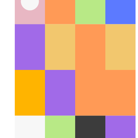
Web Share API
Hogyan használja a web natív share-API-ját