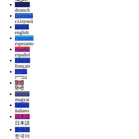
Tom
afrikaans
afrikaans
العربية
العربية
deutsch
deutsch
ελληνικά
ελληνικά
english
english
esperanto
esperanto
español
español
français
français
עברית
עברית
हिन्दी
हिन्दी
magyar
magyar
italiano