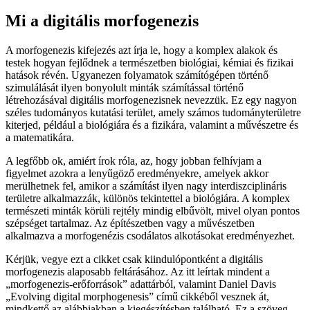
A természetes minták interdiszciplináris területe a digitális
számításban
2021. március 27.
Mi a digitális morfogenezis
A morfogenezis kifejezés azt írja le, hogy a komplex alakok és
testek hogyan fejlődnek a természetben biológiai, kémiai és fizikai
hatások révén. Ugyanezen folyamatok számítógépen történő
szimulálását ilyen bonyolult minták számítással történő
létrehozásával digitális morfogenezisnek nevezzük. Ez egy nagyon
széles tudományos kutatási terület, amely számos tudományterületre
kiterjed, például a biológiára és a fizikára, valamint a művészetre és
a matematikára.
A legfőbb ok, amiért írok róla, az, hogy jobban felhívjam a
figyelmet azokra a lenyűgöző eredményekre, amelyek akkor
merülhetnek fel, amikor a számítást ilyen nagy interdiszciplináris
területre alkalmazzák, különös tekintettel a biológiára. A komplex
természeti minták körüli rejtély mindig elbűvölt, mivel olyan pontos
szépséget tartalmaz. Az építészetben vagy a művészetben
alkalmazva a morfogenézis csodálatos alkotásokat eredményezhet.