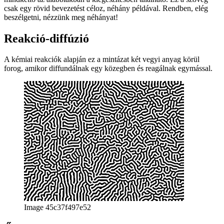
Kérjük, vegye ezt a cikket csak kiindulópontként a digitális
morfogenezis alaposabb feltárásához. Az itt leírtak mindent a
„morfogenezis-erőforrások” adattárból, valamint Daniel Davis
„Evolving digital morphogenesis” című cikkéből vesznek át,
mindkettő az alábbiakban a kiegészítésben található. Ez a szöveg
csak egy rövid bevezetést céloz, néhány példával. Rendben, elég
beszélgetni, nézzünk meg néhányat!
Reakció-diffúzió
A kémiai reakciók alapján ez a mintázat két vegyi anyag körül
forog, amikor diffundálnak egy közegben és reagálnak egymással.