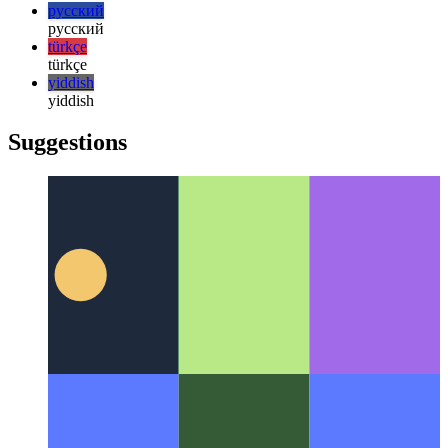
italiano
日本語
日本語
한국어
한국어
русский
русский
türkçe
türkçe
yiddish
yiddish
Suggestions