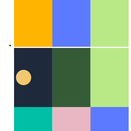
Algoritmusok és adatstruktúrák