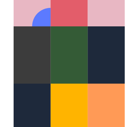
Megbízható webes tevékenység
A webalkalmazás
érvényesítése - és Android-alkalmazás létrehozása belőle