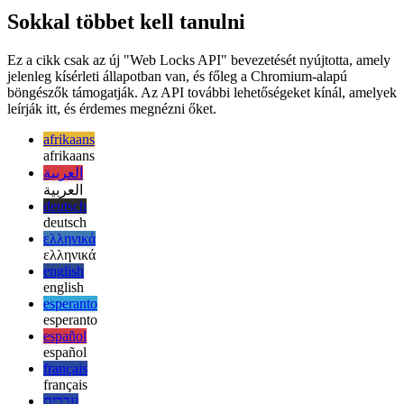
mutációját jelenti mellékhatások nélkül a webalkalmazásban (bár ez
egyértelműen felhasználási eset lehet), hanem sokkal inkább a
függvényhívások párhuzamos architektúrában történő kezelését,
amely egyébként a negatív mellékhatások.
Sokkal többet kell tanulni
Ez a cikk csak az új "Web Locks API" bevezetését nyújtotta, amely
jelenleg kísérleti állapotban van, és főleg a Chromium-alapú
böngészők támogatják. Az API további lehetőségeket kínál, amelyek
leírják itt, és érdemes megnézni őket.
afrikaans
afrikaans
العربية
العربية
deutsch
deutsch
ελληνικά
ελληνικά
english
english
esperanto
esperanto