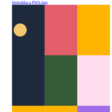
Media Session API
Média metaadatok és visszahívások
biztosítása a PWA-ban