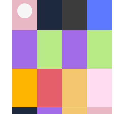
Mi az a felhasználói felület mintája?
Vessen egy pillantást a
felhasználói felület tervezésének egy új aspektusára