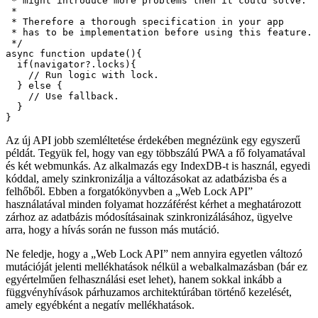
szolgáltatásaként kell kezelnie, érvényes érvényes tartalékkal.
/**

 * Due to the usage of web locks in core parts

 * of your app, actually using the API this way

 * might introduce more problems then it could solve.

 * 

 * Therefore a thorough specification in your app

 * has to be implementation before using this feature.

 */

async function update(){

  if(navigator?.locks){

    // Run logic with lock.

  } else {

    // Use fallback.

  }

Az új API jobb szemléltetése érdekében megnézünk egy egyszerű
példát. Tegyük fel, hogy van egy többszálú PWA a fő folyamatával
és két webmunkás. Az alkalmazás egy IndexDB-t is használ, egyedi
kóddal, amely szinkronizálja a változásokat az adatbázisba és a
felhőből. Ebben a forgatókönyvben a „Web Lock API”
használatával minden folyamat hozzáférést kérhet a meghatározott
zárhoz az adatbázis módosításainak szinkronizálásához, ügyelve
arra, hogy a hívás során ne fusson más mutáció.
Ne feledje, hogy a „Web Lock API” nem annyira egyetlen változó