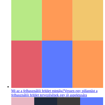
PWA a Microsoft App Store-ban
A PWA közzététele a
Microsoft App Store-ban