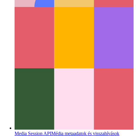
Web Share API
Hogyan használja a web natív share-API-ját