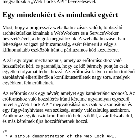
megvalósítása nem tartozik a cikk hatálya alá, de a fő szempont,
amellyel át szeretnék térni, az az, hogy mindeddig a
párhuzamosságot nem építették be a Javascriptbe és az internetbe, és
ezért nem kellett külön kezelni a ugyanazon entitás. De ez
megváltozik a „Web Locks API” bevezetésével.
Egy mindenkiért és mindenki egyért
Most, hogy a progresszív webalkalmazások valódi, többszálú
architektúrákat kínálnak a WebWorkers és a ServiceWorker
bevezetésével, a dolgok megváltoztak. A webalkalmazásokban
lehetséges az igazi párhuzamosság, ezért felmerül a vágy a
kifinomultabb eszközök iránt a párhuzamos kód kezelésére.
A zár egy olyan mechanizmus, amely az erőforrásokhoz való
hozzáférést kéri, és garantálja, hogy az idő bármely pontján csak
egyetlen folyamat férhet hozzá. Az erőforrások ilyen módon történő
zárolásával elkerülhetők a konfliktusterületek nagy sora, amelyek
egyébként felmerülhetnek.
Az erőforrás csak egy névtér, amelyet egy karakterlánc azonosít. Az
erőforráshoz való hozzáférés iránti kérelme ugyanolyan egyszerű,
mivel a „Web Lock API” megvalósításához csak az azonosítóra és
egy függvényhívásra van szükség, amely valószínűleg aszinkron.