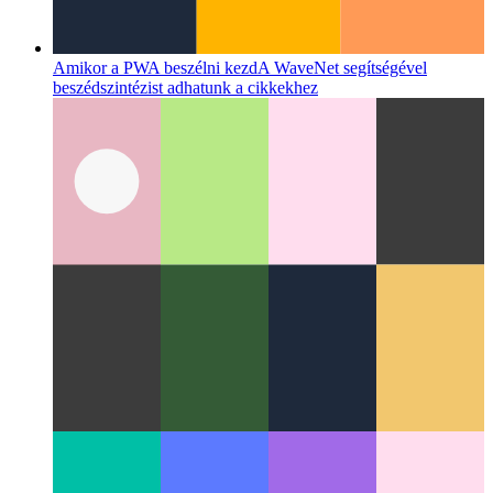
Amikor a PWA beszélni kezd
A WaveNet segítségével
beszédszintézist adhatunk a cikkekhez