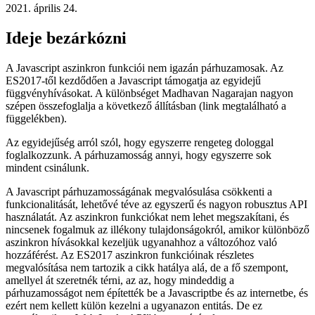
Koordinálja a munkát és az erőforrások felhasználását a különböző
folyamatok között
2021. április 24.
Ideje bezárkózni
A Javascript aszinkron funkciói nem igazán párhuzamosak. Az
ES2017-től kezdődően a Javascript támogatja az egyidejű
függvényhívásokat. A különbséget Madhavan Nagarajan nagyon
szépen összefoglalja a következő állításban (link megtalálható a
függelékben).
Az egyidejűség arról szól, hogy egyszerre rengeteg dologgal
foglalkozzunk. A párhuzamosság annyi, hogy egyszerre sok
mindent csinálunk.
A Javascript párhuzamosságának megvalósulása csökkenti a
funkcionalitását, lehetővé téve az egyszerű és nagyon robusztus API
használatát. Az aszinkron funkciókat nem lehet megszakítani, és
nincsenek fogalmuk az illékony tulajdonságokról, amikor különböző
aszinkron hívásokkal kezeljük ugyanahhoz a változóhoz való
hozzáférést. Az ES2017 aszinkron funkcióinak részletes