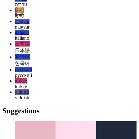
español
español
français
français
עברית
עברית
हिन्दी
हिन्दी
magyar
magyar
italiano
italiano
日本語
日本語
한국어
한국어
русский
русский
türkçe
türkçe
yiddish
yiddish
Suggestions