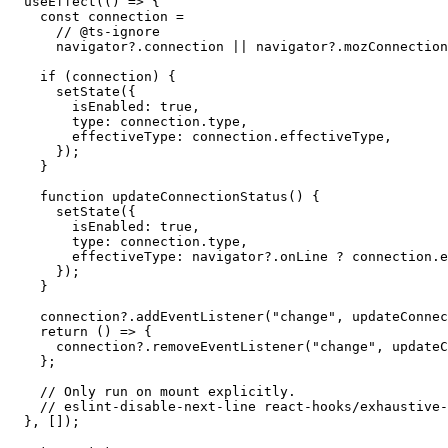
    effectiveType?: "slow-2g" | "2g" | "3g" | "4g" | "o
  }>({});

  useEffect(() => {

    const connection =

      // @ts-ignore

      navigator?.connection || navigator?.mozConnection
    if (connection) {

      setState({

        isEnabled: true,

        type: connection.type,

        effectiveType: connection.effectiveType,

      });

    }

    function updateConnectionStatus() {

      setState({

        isEnabled: true,

        type: connection.type,

        effectiveType: navigator?.onLine ? connection.e
      });

    }

    connection?.addEventListener("change", updateConnec
    return () => {

      connection?.removeEventListener("change", updateC
    };

    // Only run on mount explicitly.
