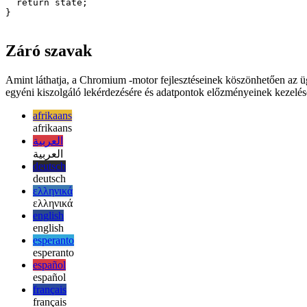
    // eslint-disable-next-line react-hooks/exhaustive-
  }, []);

  return state;

}

Záró szavak
Amint láthatja, a Chromium -motor fejlesztéseinek köszönhetően az ü
egyéni kiszolgáló lekérdezésére és adatpontok előzményeinek kezelés
afrikaans
afrikaans
العربية
العربية
deutsch
deutsch
ελληνικά
ελληνικά
english
english
esperanto
esperanto
español