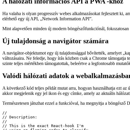
2021. augusztus 18.
A hálózati információs API a PWA -khoz
Ha valaha is olyan progresszív webes alkalmazásokat fejlesztett ki, am
elérhető egy új API, „Network Information API”.
Mint alapvetően minden új modern böngészőfunkciónál, fokozatosan fe
Új tulajdonság a navigátor számára
A navigátor-objektumot egy új tulajdonsággal bővítették, amelyet „kapc
változásaira. Ne feledje, hogy írás közben csak a Chrome támogatja 
szinte teljes mértékben támogatottak, beleértve a legfontosabb mutatók
Valódi hálózati adatok a webalkalmazásba
A következő kód teljes példát mutat arra, hogyan használhatja ezt az 
akkor megjelenik egy jel ikon és egy címke, amely az aktuális hálóza
Természetesen játszhat ezzel a funkcióval, ha megnyitja a böngésző De
//
