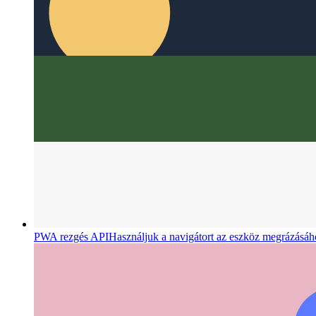
PWA rezgés API
Használjuk a navigátort az eszköz megrázásáh