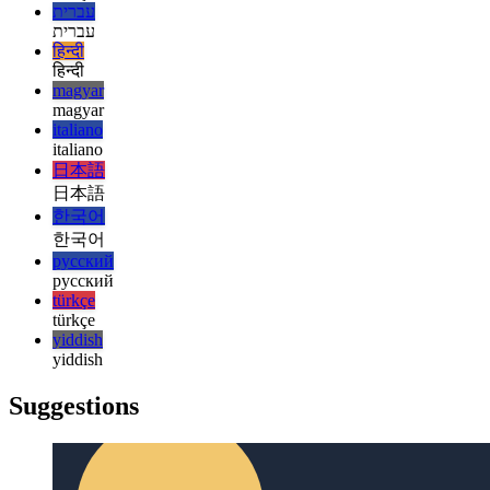
español
français
français
עברית
עברית
हिन्दी
हिन्दी
magyar
magyar
italiano
italiano
日本語
日本語
한국어
한국어
русский
русский
türkçe
türkçe
yiddish
yiddish
Suggestions