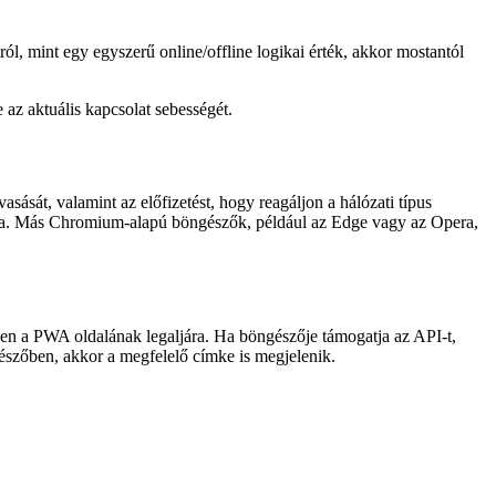
ról, mint egy egyszerű online/offline logikai érték, akkor mostantól
az aktuális kapcsolat sebességét.
sását, valamint az előfizetést, hogy reagáljon a hálózati típus
gatja. Más Chromium-alapú böngészők, például az Edge vagy az Opera,
ssen a PWA oldalának legaljára. Ha böngészője támogatja az API-t,
gészőben, akkor a megfelelő címke is megjelenik.