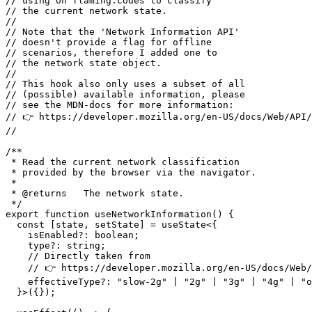
// Description:

//

// This is the exact React-hook I'm

// using on flaming.codes to classify

// the current network state.

//

// Note that the 'Network Information API'

// doesn't provide a flag for offline

// scenarios, therefore I added one to

// the network state object.

//

// This hook also only uses a subset of all

// (possible) available information, please

// see the MDN-docs for more information:

// 👉 https://developer.mozilla.org/en-US/docs/Web/API/
//

/**

 * Read the current network classification

 * provided by the browser via the navigator.

 * 

 * @returns   The network state.

 */

export function useNetworkInformation() {

  const [state, setState] = useState<{

    isEnabled?: boolean;

    type?: string;

    // Directly taken from

    // 👉 https://developer.mozilla.org/en-US/docs/Web/