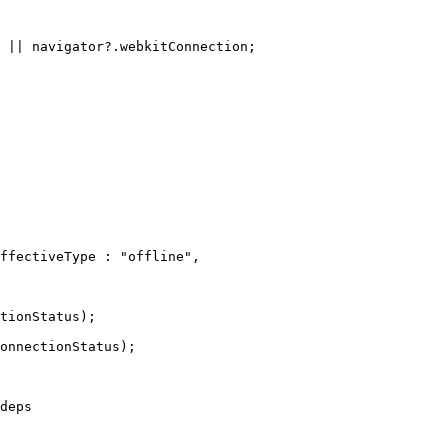
ffline";

 || navigator?.webkitConnection;

ffectiveType : "offline",

tionStatus);

onnectionStatus);
