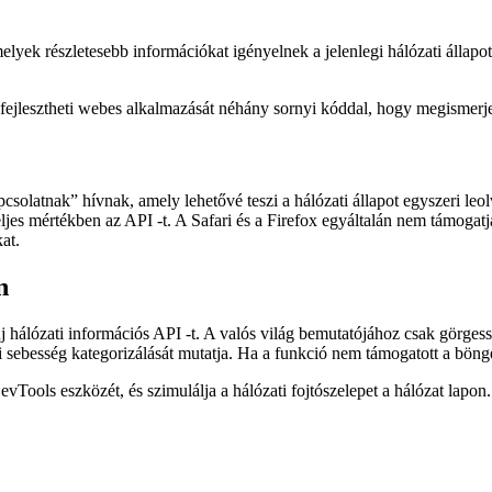
elyek részletesebb információkat igényelnek a jelenlegi hálózati állapot
jlesztheti webes alkalmazását néhány sornyi kóddal, hogy megismerje 
solatnak” hívnak, amely lehetővé teszi a hálózati állapot egyszeri leolva
teljes mértékben az API -t. A Safari és a Firefox egyáltalán nem támo
at.
n
új hálózati információs API -t. A valós világ bemutatójához csak görge
ti sebesség kategorizálását mutatja. Ha a funkció nem támogatott a bön
vTools eszközét, és szimulálja a hálózati fojtószelepet a hálózat lapon.