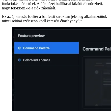
rendszeren vagy a „control + k” Windows rendszeren megnyitja az
új keresési bevitelt.
Vegye figyelembe, hogy ez a nézet jelenleg csak előnézeti
funkcióként érhető el. A fióknézet beállításai között ellenőrizheti,
hogy feloldották-e a fiók zárolását.
Ez az új keresés is eltér a bal felső sarokban jelenleg alkalmazotttól,
mivel sokkal szélesebb körű keresési élményt nyújt.
Image 3ce440f5d509
Image eac216c944c1
Image a4dd2f3e78de
A parancspaletták mintája
A VS Code-tól kezdve más programok, például a DevTools is
bevezettek egy globális keresést, amely nemcsak a tartalom
keresését, hanem a műveleteket is lehetővé teszi. A Github