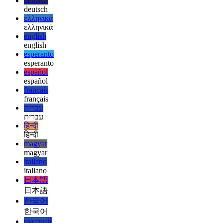
Kódterek: Github
Az IDE szolgáltatás, amely elérhető a
böngészőben