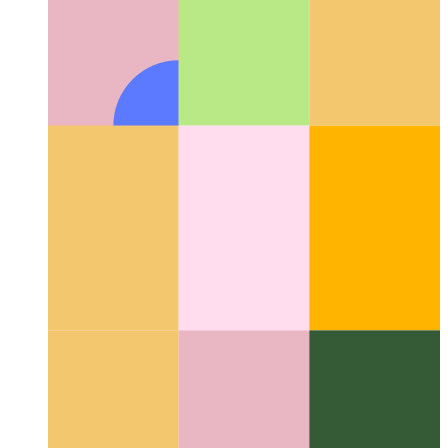
Google ZX - shell szkriptek Javascript-tel
Hogyan lehet shell-
szkripteket írni a Javascript és a Node.js használatával