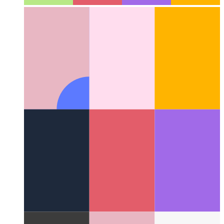
Algoritmusok és adatstruktúrák