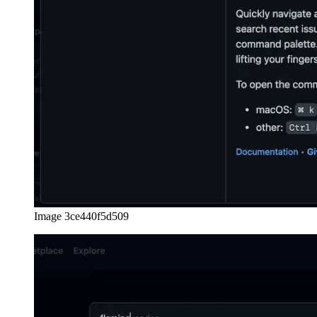
megvalósítása ugyanezt az utat követi, és nagyszerű frissítést kínál a
platformon található keresési UX-hez.
Ne felejtse el megnézni a Github hivatalos dokumentációjához
mutató linket is az oldal végén, mivel ez a funkció egészen új, ha a
cikk megjelenése után valószínűleg folyamatosan javulni fog.
afrikaans
afrikaans
العربية
العربية
deutsch
deutsch
ελληνικά
ελληνικά
english
english
esperanto
esperanto
español
español
français
français
עברית
עברית