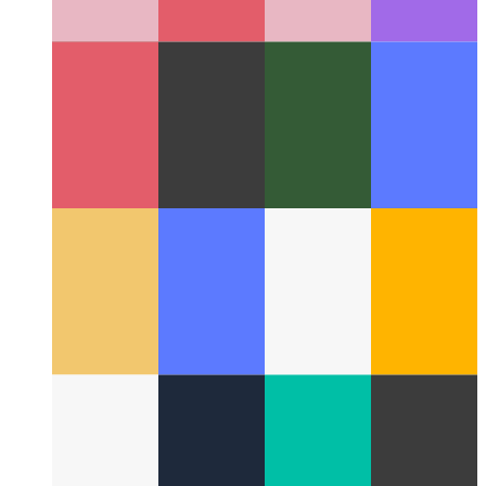
Mi az AuthN és AuthZ
Egyszerű útmutató a hitelesítés és a