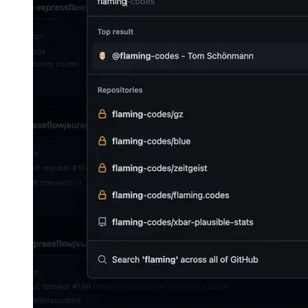
हिन्दी
हिन्दी
magyar
magyar
italiano
italiano
日本語
日本語
한국어
한국어
русский
русский
türkçe
türkçe
yiddish
yiddish
Suggestions