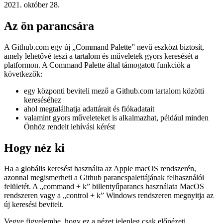
Github parancspaletta
Hogyan kereshet tárolókat és gyors műveleteket a Githubon
2021. október 28.
Az ön parancsára
A Github.com egy új „Command Palette” nevű eszközt biztosít,
amely lehetővé teszi a tartalom és műveletek gyors keresését a
platformon. A Command Palette által támogatott funkciók a
következők:
egy központi beviteli mező a Github.com tartalom közötti
kereséséhez
ahol megtalálhatja adattárait és fiókadatait
valamint gyors műveleteket is alkalmazhat, például minden
Önhöz rendelt lehívási kérést
Hogy néz ki
Ha a globális keresést használta az Apple macOS rendszerén,
azonnal megismerheti a Github parancspalettájának felhasználói
felületét. A „command + k” billentyűparancs használata MacOS