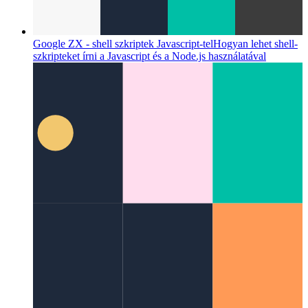
hitelesítés közötti különbségről
Categories