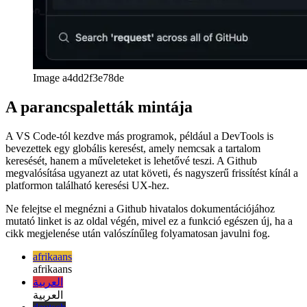
Töltve Github Markdown
Nézze meg, milyen sokoldalú lehet
a Github Markdown