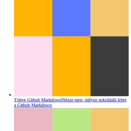
Next.js NPM licencgenerátor
Licencek létrehozása a
package.json fájlból