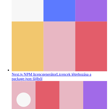
ES6 import paraméterekkel
Hogyan adhatunk át paramétereket
egy ES6 modulnak importáláskor