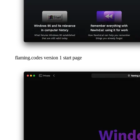
A DevTools nevű PWA
A fejlesztő legjobb barátja valójában
egy Progressive Web App, közvetlenül a Chromiumban