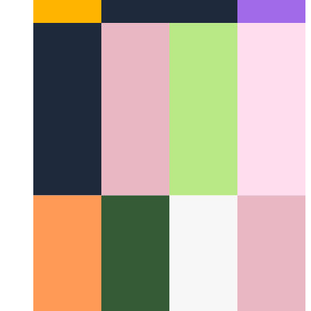
Firestore adatcsomagok
A gyorsítótárazott Firestore
dokumentumok új megvalósítása