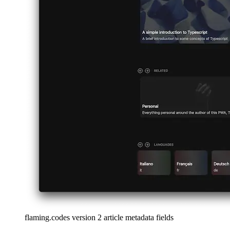
italiano
日本語
日本語
한국어
한국어
русский
русский
türkçe
türkçe
yiddish
yiddish
Suggestions