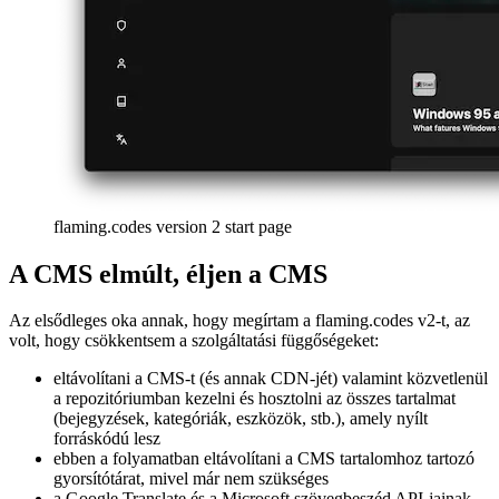
Elmozdulni egy olyan erőteljes CMS-től, mint a Sanity és az annak
dinamikus lekérdezésépítője, az azzal jár, hogy nekem kell
implementálnom néhány (könnyűsúlyú) tartalomkezelési megoldást.
Nem akarok azzal foglalkozni, hogy frissítem és karbantartom ezt a
projekt kulcselemét. Az a célom, hogy ez a megoldás akkor is
működjön, ha egy évig nem írok egy bejegyzést sem, mert az
egyetlen követelménynek az kellene lennie, hogy megnyissam a
repot, írjak egy cikket, majd egyszerűen pusholjak változásokat a fő
ágra, hogy új telepítés indítsak be.
Megtekintheted a
/cms
könyvtárát a projekt GitHub oldalának
gyökerében, hogy saját magad láthasd a forráskódot. Nagyon jól
működik, egyenes és teljesen önálló, nincs szükség extra fiókra és
bejelentkezésre egy CMS-ben. Az írási élmény most valójában
erőteljesebb, mint korábban, mivel most már minden tartalmat
Markdownban használhatok, ami sokkal könnyebb írni és
karbantartani, mint a Sanity egyéni szerkesztőjét. Hozzáadtam egy
élő-újratöltési opciót a szerkesztő-szkripthez, hogy valós időben
láthassam a változásokat - ha akarom, akár több nyelven egyszerre
is.
A CMS-ről egy külön bejegyzésben részletesen is beszámolok.
Miért választottam Qwik-et és Qwik City-