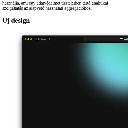
Most a
Radix Szín
palettát használom Tailwind-bővítményként, ami
gondosan válogatott színváltozatokat kínál, valamint egyszerű
támogatást a világos/sötét módhoz. A
Lucide ikonokra
is áttértem,
mivel azok elérhetőek a Qwik könyvtárban. Az összehasonlítás
kedvéért íme néhány képernyőkép a régi dizájnról:
flaming.codes version 1 start page
flaming.codes version 1 article hero
Következtetés és a következő lépések
Az flaming.codes v1 nagyon jól szolgált az indulása óta, de úgy
éreztem, a stacket le kell egyszerűsíteni a más szolgáltatásoktól való
függőség szempontjából.
Körülbelül két hétig tartott a rewrite befejezése. A tartalomkezelés
ezután sokkal egyszerűbb lesz, és segít elkerülni a magas
költségeket.
A flaming.codes v2-e nem érte el a v1 funkcióinak teljes körét a
bevezetéskor, de a hiányzó funkciókat, mint például a like/dislike
gomb vagy a TTS (szövegbeszéd) funkció, a következő hetekben