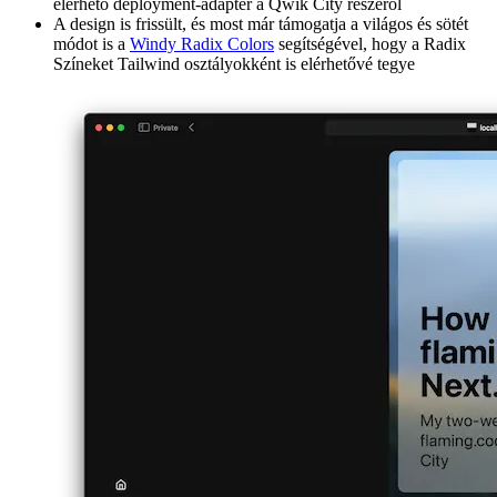
A flaming.codes még mindig a
Vercel
-en van hosztolva, de
most
Edge Functions
használatával szolgálja ki az oldalt a
Build Output API
-val szemben, mivel jelenleg nincs hozzá
elérhető deployment-adapter a Qwik City részéről
A design is frissült, és most már támogatja a világos és sötét
módot is a
Windy Radix Colors
segítségével, hogy a Radix
Színeket Tailwind osztályokként is elérhetővé tegye
flaming.codes version 2 start page
A CMS elmúlt, éljen a CMS
Az elsődleges oka annak, hogy megírtam a flaming.codes v2-t, az
volt, hogy csökkentsem a szolgáltatási függőségeket:
eltávolítani a CMS-t (és annak CDN-jét) valamint közvetlenül
a repozitóriumban kezelni és hosztolni az összes tartalmat
(bejegyzések, kategóriák, eszközök, stb.), amely nyílt
forráskódú lesz
ebben a folyamatban eltávolítani a CMS tartalomhoz tartozó
gyorsítótárat, mivel már nem szükséges
a Google Translate és a Microsoft szövegbeszéd API-jainak
felhasználását az OpenAI API-jaira cserélni