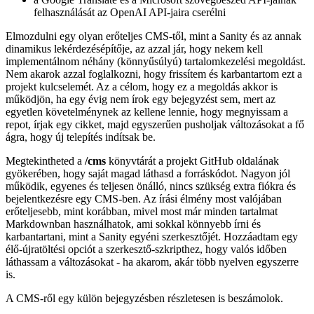
t a Next.js helyett
A Qwik és annak teljes stack keretrendszere, a „Qwik City” már
elejétől fogva nagyon érdekfeszítőnek tűnt számomra: lusta JS
betöltés automatikusan amíg valóban szükség van rájuk anélkül,
hogy bármilyen hidratációt igényelnének. A flaming.codes
kontextusában a nyereségek ezen az architektúrán kevéssé
jelentősek, hiszen az oldal alapvetően egy blog. Minél több
komponens és interakció van egy webalkalmazásban, annál
nagyobbak a javulások, amelyeket a Qwik használata hoz. Mégis
kíváncsi voltam, és szerettem volna szerezni némi első kézből
származó tapasztalatot.
i18n a Qwik-ben a Next.js-hez képest
A flaming.codes 14 nyelvre van lefordítva, beleértve néhány jobbról
balra írt nyelvet is. Mikor először megnéztem a Qwik-et 2023 elején
(kb. 10 hónappal azelőtt, hogy megírtam volna a tényleges v2
átírást), úgy éreztem, hogy nincs igazi megoldás az i18n-re, és a
kezdeti tesztek után az erőfeszítéseim elhalványultak.
Amikor decemberben újra ránéztem, a
qwik-speak
volt a megoldás,
ami szükséges volt a flaming.codes fordítások bekapcsolásához, így
leporoltam a régi kódbázist és belevágtam az újraírásba.