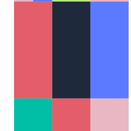
Hogyan tanultam meg 12 nyelvet - egy éjszaka alatt
Használja
a gépi tanulás legújabbjait és néhány okos gyorsítótárat