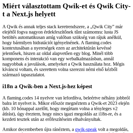
Új fordító
A régi stack a Google Translate API-t használta, ami jól szolgált, de
az egész komponens egy bizonyos összetettséggel járt:
Az eredeti nyelven lévő tartalmat lekérdezték a Sanity CMS-
ből, elemzőként és köztes darabokra bontották
Minden darabot lefordítottak az elérhető célnyelvekre
A lefordított darabokat újraépítették úgy, hogy az eredeti
tartalmat, beleértve a formázást, helyreállították és a Frontend
számára elérhetővé tették
Elég jól működött, de a kód elég nehéz volt olvasni és karbantartani.
A flaming.codes most az
OpenAI
segítségével fordítja le az összes
tartalmat. Az egész beállítás sokkal egyszerűbb:
új cikk íródik tisztán Markdownban
a cikket elküldik az OpenAI-nak és egészében lefordítják
Az LLM-ek elég okosak ahhoz, hogy csak a releváns részeket
fordítsák le, de például az egész frontmatter-t már nem
Telepítés a Vercel-en