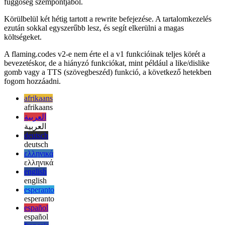
Tűzvédelmi kód velem
Itt az ideje, hogy felgyújtson egy
kódot!