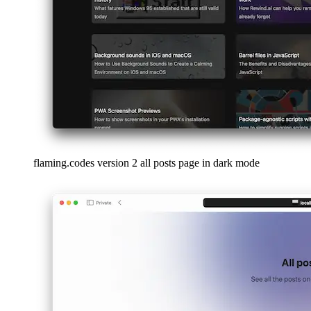
Sötét mód a Github Markdown képekhez
Különböző képek
használata a Markdownban világos vagy sötét módban