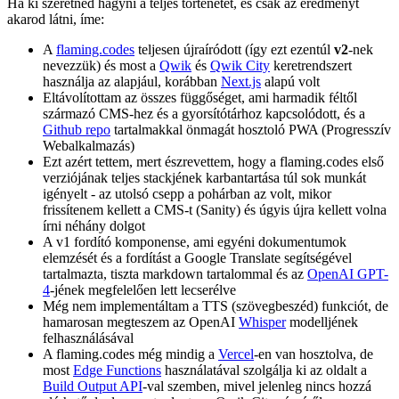
Először is: hogyan is végződött minden
Ha ki szeretnéd hagyni a teljes történetet, és csak az eredményt
akarod látni, íme:
A
flaming.codes
teljesen újraíródott (így ezt ezentúl
v2
-nek
nevezzük) és most a
Qwik
és
Qwik City
keretrendszert
használja az alapjául, korábban
Next.js
alapú volt
Eltávolítottam az összes függőséget, ami harmadik féltől
származó CMS-hez és a gyorsítótárhoz kapcsolódott, és a
Github repo
tartalmakkal önmagát hosztoló PWA (Progresszív
Webalkalmazás)
Ezt azért tettem, mert észrevettem, hogy a flaming.codes első
verziójának teljes stackjének karbantartása túl sok munkát
igényelt - az utolsó csepp a pohárban az volt, mikor
frissítenem kellett a CMS-t (Sanity) és úgyis újra kellett volna
írni néhány dolgot
A v1 fordító komponense, ami egyéni dokumentumok
elemzését és a fordítást a Google Translate segítségével
tartalmazta, tiszta markdown tartalommal és az
OpenAI GPT-
4
-jének megfelelően lett lecserélve
Még nem implementáltam a TTS (szövegbeszéd) funkciót, de
hamarosan megteszem az OpenAI
Whisper
modelljének
felhasználásával