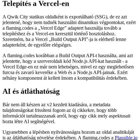
Új design
flaming.codes version 2 article hero
Az egész újraírás részeként a designt is egy kicsit frissítettem. A
legtöbb oldalon hasonló, de új festékréteggel.
flaming.codes version 2 article metadata fields
Új színek + világos és sötét mód
A Windy Radix Colorsnak köszönhetően a világos és sötét mód
támogatása egyszerűen megvalósítható volt, mivel a könyvtár
minden színváltozatot biztosít mindkét módhoz.
flaming.codes version 2 all posts page in dark mode
flaming.codes version 2 all posts page in light mode