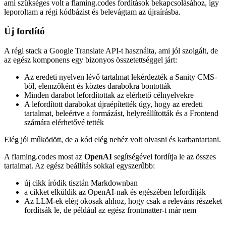
A Qwik City statikus oldalként is exportálható (SSG), de ez azt
jelentené, hogy nem tudnék használni dinamikus végpontokat, ezért
a flaming.codes a „Vercel Edge” adaptert használja tovább a
telepítéshez és a Vercel-en keresztül történő hosztoláshoz.
Szeretném, ha a Vercel „Build Output API”-ja is elérhető lenne
adapterként, de egyelőre elégséges.
A flaming.codes korábban a Build Output API-t használta, ami azt
jelentette, hogy a szerveroldali kód Node.js API-kat használt - a
Vercel Edge-en ez már nem lehetséges, mivel ez egy meglehetősen
furcsa és zavaró keveréke a Web és a Node.js API-jainak. Ezért
néhány komponenst át kellett írnom a kompatibilitás érdekében.
AI és átláthatóság
Bár nem áll készen az v2 kezdeti kiadására, a metadata
tulajdonságokat frissíteni fogom az új cikkekre, hogy több
információt tartalmazzanak arról, hogy egy cikk mely aspektusait
hozta létre AI segítségével.
Ugyanebben a lépésben nyilvánosságra hozom az oldal analitikáját
is az átláthatóság növelése érdekében. A flaming.codes a
Plausible.io
használja, ami egy adatvédelmet tiszteletben tartó analitikai
szolgáltatás az alapvető használati aggregációhoz.