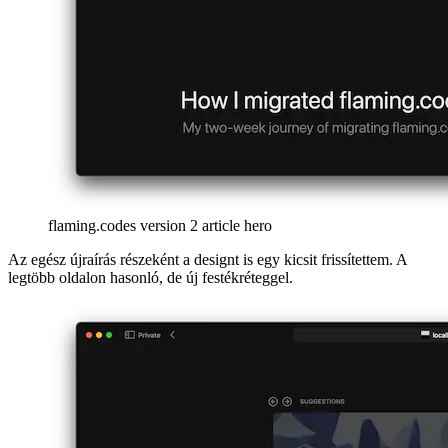
fogom hozzáadni.
afrikaans
afrikaans
العربية
العربية
deutsch
deutsch
ελληνικά
ελληνικά
english
english
esperanto
esperanto
español
español
français
français
עברית
עברית
हिन्दी
हिन्दी
magyar
magyar
italiano