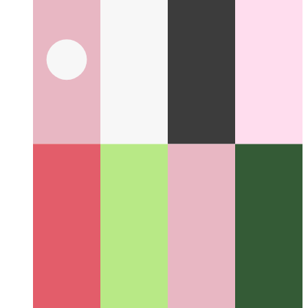
Gépírás Tuple típusok
Hogyan lehet a tipusokat legjobban
beírni a 4.2-es és későbbi tipusokban