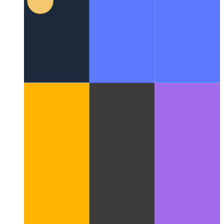
Gépirat privát osztály tulajdonságai
A gépírás támogatja az
osztályok magán tulajdonságait