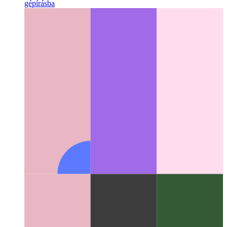
Gépírásos csővezeték-kezelő
Láncolt függvényhívásokat írjon
gépírásba