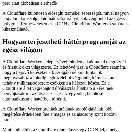
és amelyeket a felhő tárol. A fő előny az, hogy nem kell egyetlen
másodpercet sem pazarolnia arra, hogy saját maga szerver tárolja,
javítsa és fenntartsa a szervert. Csak „feltölti” a funkcióit, és néhány
perc alatt globálisan elérhetők.
A Cloudflare különösen elősegíti termékei sebességét, mivel nagyon
nagy tartalomszolgáltató hálózatot irányít, sok végponttal az egész
bolygón. Természetesen ez a CDN a Cloudflare Workers számára is
kihasználható.
Hogyan terjesztheti háttérprogramját az
egész világon
A Cloudflare Workers telepítésével minden alkalommal megosztják
és frissítik őket világszerte. Ez lehetővé teszi a Cloudflare számára,
hogy a bejövő kéréseket a kiszolgáló nélküli funkciók
meghívásához a mindig legközelebbi végpontig irányítsa, ami
néhány millimásodpercre csökkenti a hálózati késést. Ez a
Cloudflare által végrehajtott útválasztás átlátható a kérelmek
benyújtásakor - az útválasztás és az egyenleg betöltése
automatikusan a háttérben történik.
A Cloudflare Worker architektúrájának topológiájának jobb
megértése érdekében íme a magas és az alacsony szint közötti