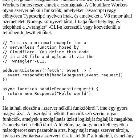
A Cloudflare egy teljes felhőalapú termékcsomaggal rendelkezik,
amelyek „háttér-szolgáltatást” kínálnak Önnek, és a Cloudflare
Workers fontos része ennek a csomagnak. A Cloudflare Workers
olyan szerver nélküli funkciók, amelyeket Javascript (vagy
előnyösen Typescript) nyelven írtak, és amelyeket a V8 motor által
üzemeltetett Node.js-környezet tárol. Írhatja őket helyileg, és
telepítheti a „wrangler” -CLI-n keresztül, vagy közvetlenül a
felhőben fejlesztheti őket.
// This is a minimal example for a

// serverless function hosed by

// Cloudflare. You define this code

// in a JS-file and upload it via the

// 'wrangler'-CLI.

addEventListener("fetch", event => {

  event.respondWith(handleRequest(event.request))

})

async function handleRequest(request) {

  return new Response("Hello world")

Ha itt hall először a „szerver nélküli funkciókról”, íme egy gyors
magyarázat. A kiszolgáló nélküli funkciók szó szerint olyan
funkciók, amelyek a szolgáltatás üzleti logikáját foglalják magukba,