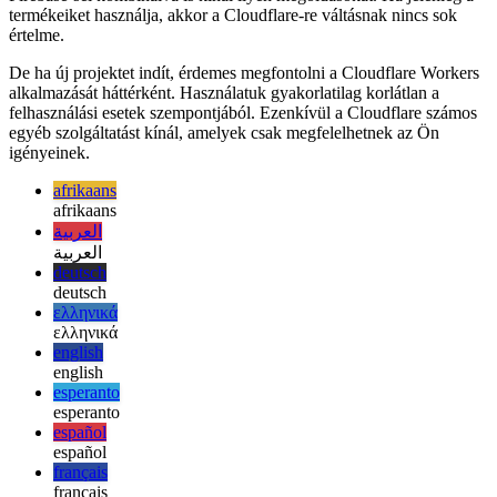
a Cloudflare terméke nehezebben alkalmazható: Számos
szolgáltatás, például a Next.js a Vercel vagy a Google által a
Firebase-sel kombinálva is kínál ilyen megoldásokat. Ha jelenleg a
termékeiket használja, akkor a Cloudflare-re váltásnak nincs sok
értelme.
De ha új projektet indít, érdemes megfontolni a Cloudflare Workers
alkalmazását háttérként. Használatuk gyakorlatilag korlátlan a
felhasználási esetek szempontjából. Ezenkívül a Cloudflare számos
egyéb szolgáltatást kínál, amelyek csak megfelelhetnek az Ön
igényeinek.
afrikaans
afrikaans
العربية
العربية
deutsch
deutsch
ελληνικά
ελληνικά
english
english
esperanto
esperanto
español