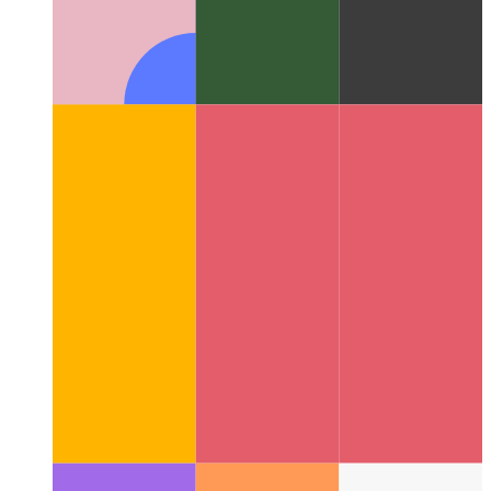
PWA rezgés API
Használjuk a navigátort az eszköz
megrázásához