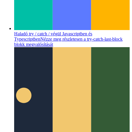
Haladó try / catch / végül Javascriptben és
Typescriptben
Nézze meg részletesen a try-catch-last-block
blokk megvalósítását