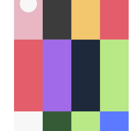
Next.js-config a típusellenőrzéssel
A típusellenőrzés használata
a next.config.js fájlhoz