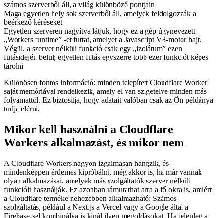
bontás:
Mint említettük, a Cloudflare rendelkezik egy CDN-lel, amely
számos szerverből áll, a világ különböző pontjain
Maga egyetlen hely sok szerverből áll, amelyek feldolgozzák a
beérkező kéréseket
Egyetlen szerveren nagyítva látjuk, hogy ez a gép úgynevezett
„Workers runtime” -et futtat, amelyet a Javascript V8-motor hajt.
Végül, a szerver nélküli funkció csak egy „izolátum” ezen
futásidején belül; egyetlen futás egyszerre több ezer funkciót képes
tárolni
Különösen fontos információ: minden telepített Cloudflare Worker
saját memóriával rendelkezik, amely el van szigetelve minden más
folyamattól. Ez biztosítja, hogy adatait valóban csak az Ön példánya
tudja elérni.
Mikor kell használni a Cloudflare
Workers alkalmazást, és mikor nem
A Cloudflare Workers nagyon izgalmasan hangzik, és
mindenképpen érdemes kipróbálni, még akkor is, ha már vannak
olyan alkalmazásai, amelyek más szolgáltatók szerver nélküli
funkcióit használják. Ez azonban rámutathat arra a fő okra is, amiért