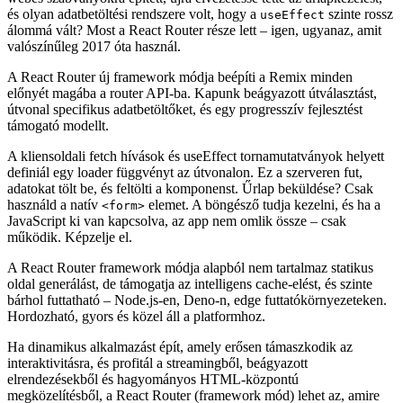
Emlékszik a Remixre? Az okos React keretrendszerre, amely a
webes szabványokra épített, újra élvezetessé tette az űrlapkezelést,
és olyan adatbetöltési rendszere volt, hogy a
szinte rossz
useEffect
álommá vált? Most a React Router része lett – igen, ugyanaz, amit
valószínűleg 2017 óta használ.
A React Router új framework módja beépíti a Remix minden
előnyét magába a router API-ba. Kapunk beágyazott útválasztást,
útvonal specifikus adatbetöltőket, és egy progresszív fejlesztést
támogató modellt.
A kliensoldali fetch hívások és useEffect tornamutatványok helyett
definiál egy loader függvényt az útvonalon. Ez a szerveren fut,
adatokat tölt be, és feltölti a komponenst. Űrlap beküldése? Csak
használd a natív
elemet. A böngésző tudja kezelni, és ha a
<form>
JavaScript ki van kapcsolva, az app nem omlik össze – csak
működik. Képzelje el.
A React Router framework módja alapból nem tartalmaz statikus
oldal generálást, de támogatja az intelligens cache-elést, és szinte
bárhol futtatható – Node.js-en, Deno-n, edge futtatókörnyezeteken.
Hordozható, gyors és közel áll a platformhoz.
Ha dinamikus alkalmazást épít, amely erősen támaszkodik az