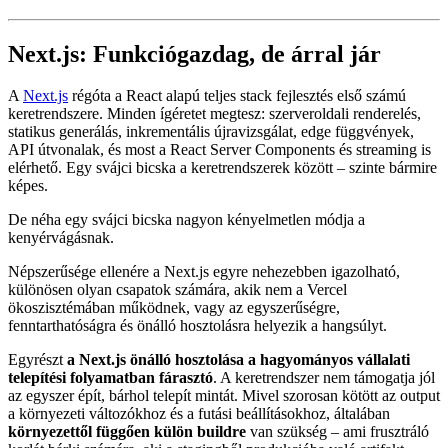
egymáshoz a főbb szereplők, és van-e köztük olyan, amely Next.js
utódjaként vagy csak bizonyos típusú projektekhez jobb
választásként formálódik.
Next.js: Funkciógazdag, de árral jár
A
Next.js
régóta a React alapú teljes stack fejlesztés első számú
keretrendszere. Minden ígéretet megtesz: szerveroldali renderelés,
statikus generálás, inkrementális újravizsgálat, edge függvények,
API útvonalak, és most a React Server Components és streaming is
elérhető. Egy svájci bicska a keretrendszerek között – szinte bármire
képes.
De néha egy svájci bicska nagyon kényelmetlen módja a
kenyérvágásnak.
Népszerűsége ellenére a Next.js egyre nehezebben igazolható,
különösen olyan csapatok számára, akik nem a Vercel
ökoszisztémában működnek, vagy az egyszerűségre,
fenntarthatóságra és önálló hosztolásra helyezik a hangsúlyt.
Egyrészt
a Next.js önálló hosztolása a hagyományos vállalati
telepítési folyamatban fárasztó
. A keretrendszer nem támogatja jól