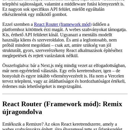
és feleslegesen bonyolultnak
tűnik. Az újoncoknak meredek a
tanulási görbe. Nemcsak Reactet kell tanulniuk, hanem a Next.js
útválasztási modelljét, renderelési módjait, saját cache viselkedését,
telepítési sajátosságait, valamint a middleware futási környezetét is.
Ez nagyon sok specifikus API felület, mielőtt egyáltalán
elkészítenénk egy működő gombot.
Ezzel szemben a
React Router (framework mód)
üdítően a
platformhoz kötöttnek érzi magát. A webes szabványokat támogatja.
Kis, érthető API felületet kínál. Ugyanazt a mentális modellt
használja kliens és szerveroldalon. És ami a legfontosabb, nem
próbál mindent megoldani – csak azt, amire szükség van jól
strukturált, gyors, szerverérzékeny React alkalmazások építéséhez
meglepetések és rejtett varázslatok nélkül.
Összefoglalva: bár a Next.js még mindig vezet az elfogadottságban,
már nem egyértelmű választás. Egy erős keretrendszer, igen – de
bonyolult és egyre inkább véleményvezérelt is. Ha nem a Vercelen
tervez telepíteni, vagy az átláthatóságot és hordozhatóságot értékeli,
érdemes más lehetőségeket is megvizsgálni.
React Router (Framework mód): Remix
újragondolva