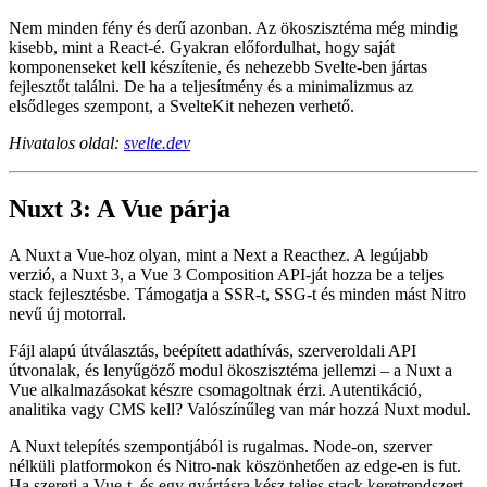
platformokig és edge futtatókörnyezetekig. Remekül integrálódik a
Vite-tal a gyors buildhez, és sokak szerint frissítően egyszerű
fejlesztői élményt nyújt.
Nem minden fény és derű azonban. Az ökoszisztéma még mindig
kisebb, mint a React-é. Gyakran előfordulhat, hogy saját
komponenseket kell készítenie, és nehezebb Svelte-ben jártas
fejlesztőt találni. De ha a teljesítmény és a minimalizmus az
elsődleges szempont, a SvelteKit nehezen verhető.
Hivatalos oldal:
svelte.dev
Nuxt 3: A Vue párja
A Nuxt a Vue-hoz olyan, mint a Next a Reacthez. A legújabb
verzió, a Nuxt 3, a Vue 3 Composition API-ját hozza be a teljes
stack fejlesztésbe. Támogatja a SSR-t, SSG-t és minden mást Nitro
nevű új motorral.
Fájl alapú útválasztás, beépített adathívás, szerveroldali API
útvonalak, és lenyűgöző modul ökoszisztéma jellemzi – a Nuxt a
Vue alkalmazásokat készre csomagoltnak érzi. Autentikáció,
analitika vagy CMS kell? Valószínűleg van már hozzá Nuxt modul.