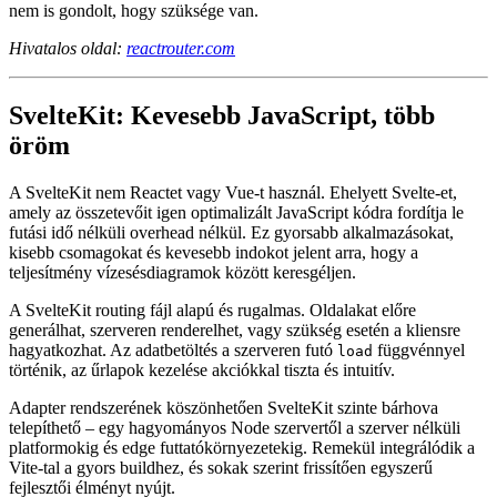
interaktivitásra, és profitál a streamingből, beágyazott
elrendezésekből és hagyományos HTML-központú
megközelítésből, a React Router (framework mód) lehet az, amire
nem is gondolt, hogy szüksége van.
Hivatalos oldal:
reactrouter.com
SvelteKit: Kevesebb JavaScript, több
öröm
A SvelteKit nem Reactet vagy Vue-t használ. Ehelyett Svelte-et,
amely az összetevőit igen optimalizált JavaScript kódra fordítja le
futási idő nélküli overhead nélkül. Ez gyorsabb alkalmazásokat,
kisebb csomagokat és kevesebb indokot jelent arra, hogy a
teljesítmény vízesésdiagramok között keresgéljen.
A SvelteKit routing fájl alapú és rugalmas. Oldalakat előre
generálhat, szerveren renderelhet, vagy szükség esetén a kliensre
hagyatkozhat. Az adatbetöltés a szerveren futó
függvénnyel
load
történik, az űrlapok kezelése akciókkal tiszta és intuitív.
Adapter rendszerének köszönhetően SvelteKit szinte bárhova
telepíthető – egy hagyományos Node szervertől a szerver nélküli