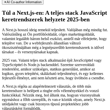
Átfogó áttekintés a modern teljes stack JavaScript keretrendszerekről
2025. május 17.
✴︎
AI Co-author Information
Túl a Next.js-en: A teljes stack JavaScript
keretrendszerek helyzete 2025-ben
A Next.js hosszú ideig remekül teljesített. Valójában még mindig fut.
Valószínűleg az Ön portfólióoldalát, céges marketingoldalát,
valamint legalább három belső eszközt, amiről már elfelejtette, hogy
telepítve van. De a webfejlesztés állandóan változó
ökoszisztémájában még a legnépszerűbb keretrendszerek is idővel
társakat – és versenytársakat kapnak.
2025 van. Valami teljes stack alkalmazást épít JavaScripttel vagy
TypeScripttel és Node.js backenddel. Szeretne szerveroldali
renderelést, amikor szükséges, statikus generálást, amikor az
logikus, gyors telepítést, skálázható teljesítményt, és egy kellemes
fejlesztői élményt, ami nem készteti arra, hogy üvöltsön a csendbe.
A Next.js régóta az alapértelmezett választás, de több más
keretrendszer is belépett a ringbe erős véleményekkel és vonzó
funkciókkal. Nézzük meg, hol állunk ma, hogyan viszonyulnak