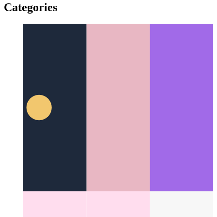
yiddish
yiddish
Categories