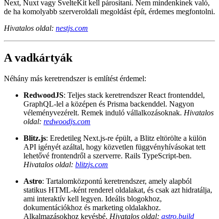
megoldja.
Nem teljes stack maga a NestJS, front-end keretrendszerrel, mint
Next, Nuxt vagy SvelteKit kell párosítani. Nem mindenkinek való,
de ha komolyabb szerveroldali megoldást épít, érdemes megfontolni.
Hivatalos oldal:
nestjs.com
A vadkártyák
Néhány más keretrendszer is említést érdemel:
RedwoodJS
: Teljes stack keretrendszer React frontenddel,
GraphQL-lel a középen és Prisma backenddel. Nagyon
véleményvezérelt. Remek induló vállalkozásoknak.
Hivatalos
oldal:
redwoodjs.com
Blitz.js
: Eredetileg Next.js-re épült, a Blitz eltörölte a külön
API igényét azáltal, hogy közvetlen függvényhívásokat tett
lehetővé frontendről a szerverre. Rails TypeScript-ben.
Hivatalos oldal:
blitzjs.com
Astro
: Tartalomközpontú keretrendszer, amely alapból
statikus HTML-ként renderel oldalakat, és csak azt hidratálja,