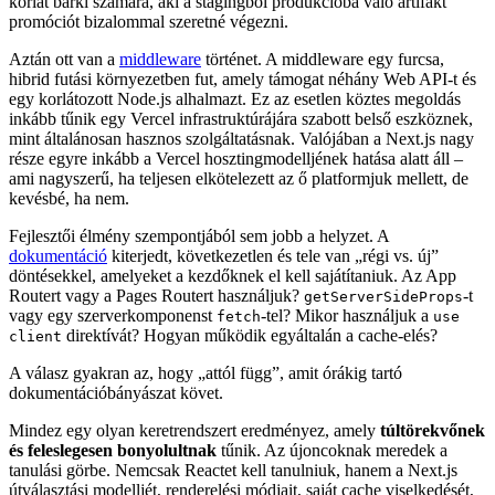
az egyszer épít, bárhol telepít mintát. Mivel szorosan kötött az output
a környezeti változókhoz és a futási beállításokhoz, általában
környezettől függően külön buildre
van szükség – ami frusztráló
korlát bárki számára, aki a stagingből produkcióba való artifakt
promóciót bizalommal szeretné végezni.
Aztán ott van a
middleware
történet. A middleware egy furcsa,
hibrid futási környezetben fut, amely támogat néhány Web API-t és
egy korlátozott Node.js alhalmazt. Ez az esetlen köztes megoldás
inkább tűnik egy Vercel infrastruktúrájára szabott belső eszköznek,
mint általánosan hasznos szolgáltatásnak. Valójában a Next.js nagy
része egyre inkább a Vercel hosztingmodelljének hatása alatt áll –
ami nagyszerű, ha teljesen elkötelezett az ő platformjuk mellett, de
kevésbé, ha nem.
Fejlesztői élmény szempontjából sem jobb a helyzet. A
dokumentáció
kiterjedt, következetlen és tele van „régi vs. új”
döntésekkel, amelyeket a kezdőknek el kell sajátítaniuk. Az App
Routert vagy a Pages Routert használjuk?
-t
getServerSideProps
vagy egy szerverkomponenst
-tel? Mikor használjuk a
fetch
use
direktívát? Hogyan működik egyáltalán a cache-elés?
client
A válasz gyakran az, hogy „attól függ”, amit órákig tartó
dokumentációbányászat követ.
Mindez egy olyan keretrendszert eredményez, amely
túltörekvőnek