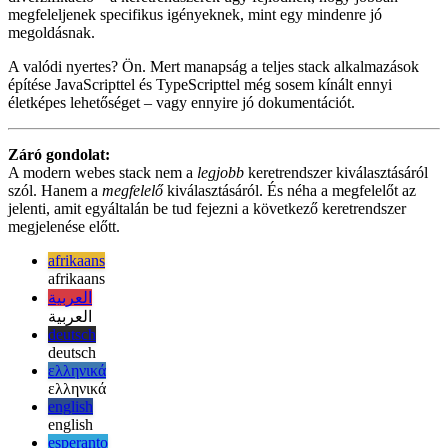
segítője.
Lehet, hogy nincs egyetlen "utód" Next.js-re. Ami helyette van, az a
diverzifikáció – a keretrendszerek úgy fejlődnek, hogy jobban
megfeleljenek specifikus igényeknek, mint egy mindenre jó
megoldásnak.
A valódi nyertes? Ön. Mert manapság a teljes stack alkalmazások
építése JavaScripttel és TypeScripttel még sosem kínált ennyi
életképes lehetőséget – vagy ennyire jó dokumentációt.
Záró gondolat:
A modern webes stack nem a
legjobb
keretrendszer kiválasztásáról
szól. Hanem a
megfelelő
kiválasztásáról. És néha a megfelelőt az
jelenti, amit egyáltalán be tud fejezni a következő keretrendszer
megjelenése előtt.
afrikaans
afrikaans
العربية
العربية
deutsch
deutsch
ελληνικά
ελληνικά