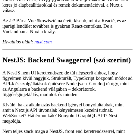
A Nuxt telepítés szempontjából is rugalmas. Node-on, szerver
nélküli platformokon és Nitro-nak köszönhetően az edge-en is fut.
Ha szereti a Vue-t, és egy gyártásra kész teljes stack keretrendszert
keres jó alapbeállításokkal és remek dokumentációval, a Nuxt a
válasz.
Az ár? Bár a Vue ökoszisztéma érett, kisebb, mint a Reacté, és az
iparági lendület továbbra is gyakran React-centrikus. De a
Vuelandban a Nuxt a király.
Hivatalos oldal:
nuxt.com
NestJS: Backend Swaggerrel (szó szerint)
A NestJS nem UI keretrendszer, de túl népszerű ahhoz, hogy
figyelmen kívül hagyjuk. Strukturált, TypeScript-központú módot ad
API-k és szolgáltatások építésére Node.js-en. Gondolj rá úgy, mint
az Angularra a backend világában – dekorátorok,
függőséginjektálás, modulok és minden.
Kiváló, ha az alkalmazás backend igényei bonyolultabbak, mint
amit a Next.js API útvonalak kényelmesen kezelni tudnak.
WebSocket? Háttérmunkák? Bonyolult GraphQL API? Nest