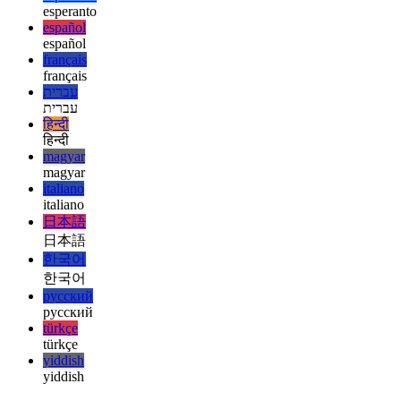
english
english
esperanto
esperanto
español
español
français
français
עברית
עברית
हिन्दी
हिन्दी
magyar
magyar
italiano
italiano
日本語
日本語
한국어
한국어
русский
русский
türkçe
türkçe