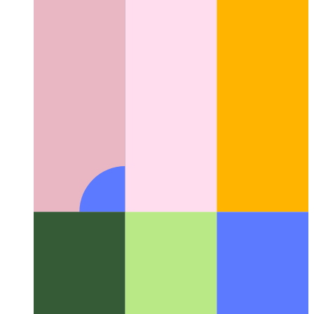
Gépirat címkézett sablon húrok
Hogyan használjuk a sablon
karakterláncokat függvényként