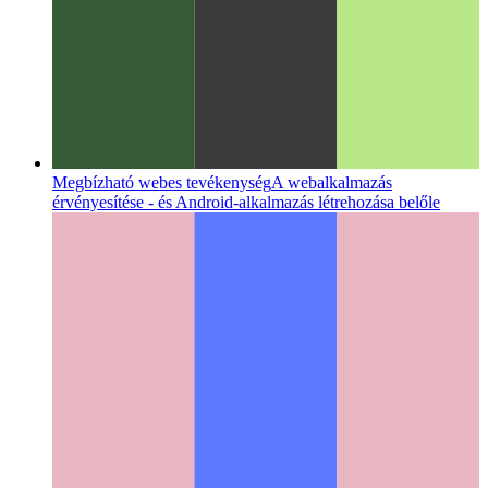
Megbízható webes tevékenység
A webalkalmazás
érvényesítése - és Android-alkalmazás létrehozása belőle