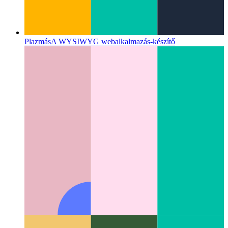
Plazmás
A WYSIWYG webalkalmazás-készítő