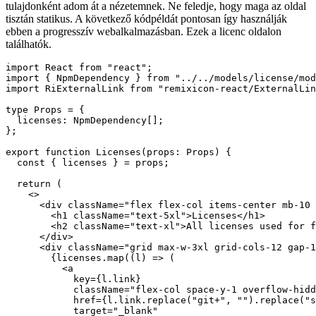
Praktikus megvalósítás
Végül egyszerűen elfogyasztom a json -t a Next.js oldalamon, és
tulajdonként adom át a nézetemnek. Ne feledje, hogy maga az oldal
tisztán statikus. A következő kódpéldát pontosan így használják
ebben a progresszív webalkalmazásban. Ezek a licenc oldalon
találhatók.
import React from "react";

import { NpmDependency } from "../../models/license/mod
import RiExternalLink from "remixicon-react/ExternalLin
type Props = {

  licenses: NpmDependency[];

};

export function Licenses(props: Props) {

  const { licenses } = props;

  return (

    <>

      <div className="flex flex-col items-center mb-10 
        <h1 className="text-5xl">Licenses</h1>

        <h2 className="text-xl">All licenses used for f
      </div>

      <div className="grid max-w-3xl grid-cols-12 gap-1
        {licenses.map((l) => (

          <a
