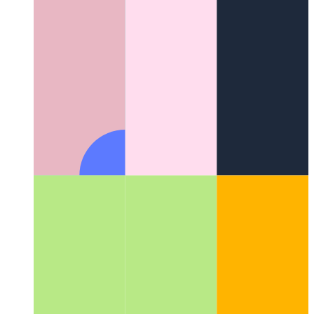
Android növekményes FS
Hogyan teszi lehetővé az Android
virtuális fájlrendszere a játék gyorsabb indítását