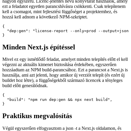
A JSON-fájl létrehozása a csomagfájlban felsorolt függőségekből
nagyon egyszerű. Licenc-jelentés nevű könyvtárat használok, amely
ezt a feladatot egyetlen parancshívásra csökkenti. Csak telepítenem
kell a csomagot, mint fejlesztési függőséget a projektemhez, és
hozzá kell adnom a következő NPM-szkriptet.
{

  "dep:gen": "license-report --only=prod --output=json 
Minden Next.js építéssel
Mivel ez egy ismétlődő feladat, amelyet minden telepítés előtt el kell
végezni az aktuális kimenet biztosítása érdekében, egyszerűen
hozzáadtam az NPM build-parancsához. Ezt a parancsot a Next.js is
használja, ami azt jelenti, hogy amikor új verziót telepít (és ezért új
buildet hoz létre), a függőségekből származó licencek a tényleges
build előtt generálódnak.
{

  "build": "npm run dep:gen && npx next build",
