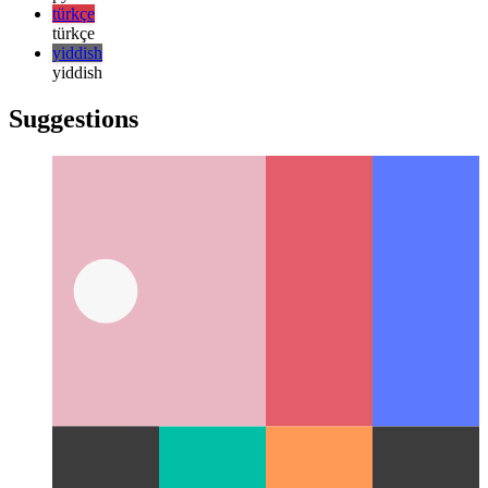
한국어
русский
русский
türkçe
türkçe
yiddish
yiddish
Suggestions