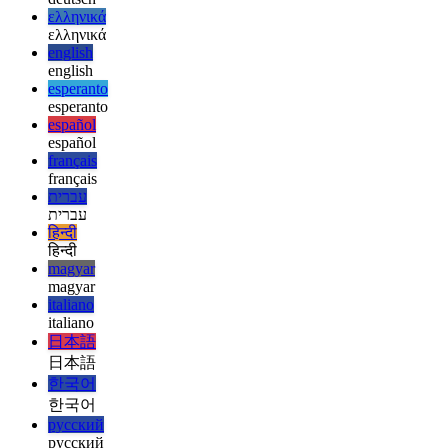
العربية
deutsch
deutsch
ελληνικά
ελληνικά
english
english
esperanto
esperanto
español
español
français
français
עברית
עברית
हिन्दी
हिन्दी
magyar
magyar
italiano
italiano
日本語
日本語
한국어