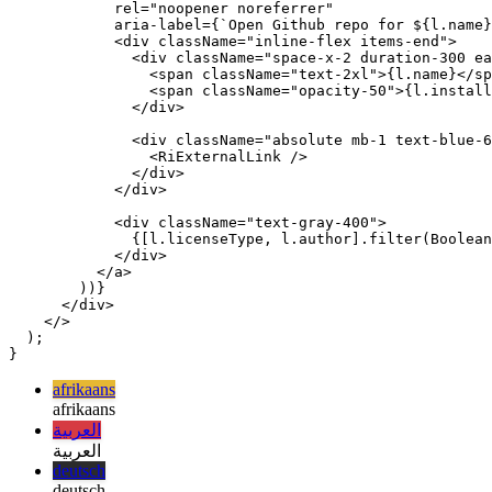
            key={l.link}

            className="flex-col space-y-1 overflow-hidd
            href={l.link.replace("git+", "").replace("s
            target="_blank"

            rel="noopener noreferrer"

            aria-label={`Open Github repo for ${l.name}
            <div className="inline-flex items-end">

              <div className="space-x-2 duration-300 ea
                <span className="text-2xl">{l.name}</sp
                <span className="opacity-50">{l.install
              </div>

              <div className="absolute mb-1 text-blue-6
                <RiExternalLink />

              </div>

            </div>

            <div className="text-gray-400">

              {[l.licenseType, l.author].filter(Boolean
            </div>

          </a>

        ))}

      </div>

    </>

  );

afrikaans
afrikaans
العربية