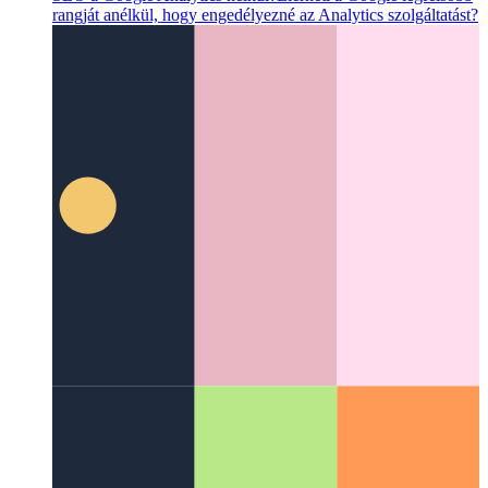
SEO a Google Analytics nélkül?
Elérheti a Google legfelsõbb
rangját anélkül, hogy engedélyezné az Analytics szolgáltatást?