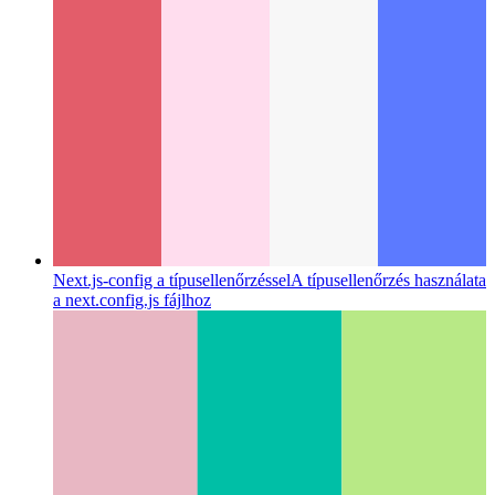
Next.js-config a típusellenőrzéssel
A típusellenőrzés használata
a next.config.js fájlhoz