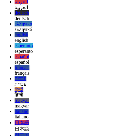
készen áll, egyszerűen konvertálhatja a szöveget érvényes SVG-vé.
afrikaans
afrikaans
العربية
العربية
deutsch
deutsch
ελληνικά
ελληνικά
english
english
esperanto
esperanto
español
español
français
français
עברית
עברית
हिन्दी
हिन्दी
magyar
magyar
italiano