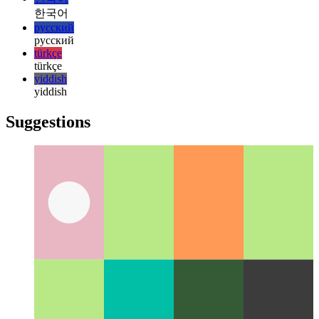
italiano
日本語
日本語
한국어
한국어
русский
русский
türkçe
türkçe
yiddish
yiddish
Suggestions