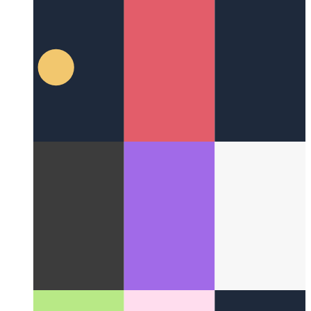
Áttekintő oldal UX esettanulmánya
Hogyan terveztem az
áttekintő oldalt az összes posztkategória számára