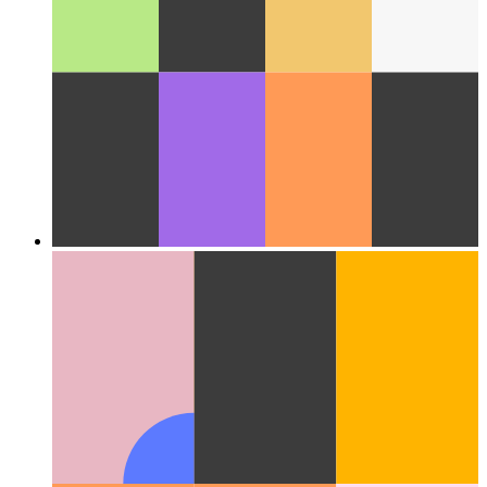
Felhő