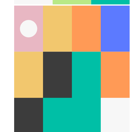
Felhő