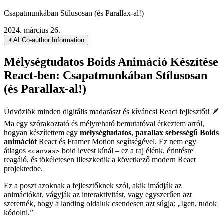
Mélységtudatos Boids Animáció Készítése
React-ben
Csapatmunkában Stílusosan (és Parallax-al!)
2024. március 26.
✴︎
AI Co-author Information
Mélységtudatos Boids Animáció Készítése
React-ben: Csapatmunkában Stílusosan
(és Parallax-al!)
Üdvözlök minden digitális madarászt és kíváncsi React fejlesztőt! 🪶
Ma egy szórakoztató és mélyreható bemutatóval érkeztem arról,
hogyan készítettem egy
mélységtudatos, parallax sebességű Boids
animációt
React és Framer Motion segítségével. Ez nem egy
átlagos
boid levest kínál – ez a raj élénk, érintésre
<canvas>
reagáló, és tökéletesen illeszkedik a következő modern React
projektedbe.