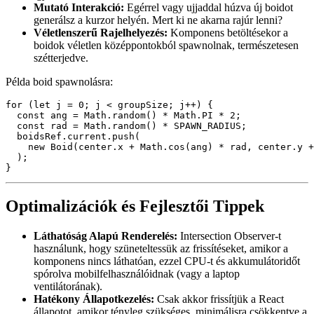
Összegzés
Boid csapatmozgatás megvalósítása React-ben talán szokatlan
választásnak tűnhet, de a modern animációs könyvtárakkal
megkapod az interaktivitást, a teljesítményt és azt a precíz fejlesztői
élményt – mindet egyszerre.
afrikaans
afrikaans
العربية
العربية
deutsch
deutsch
ελληνικά
ελληνικά
english
english
esperanto
esperanto
español
español
français
français