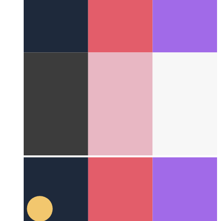
Algoritmusok és adatstruktúrák