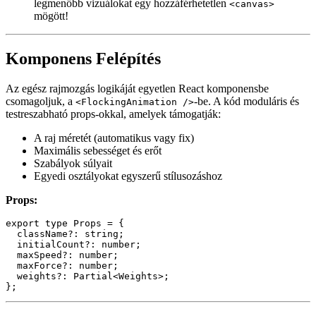
tartományban, és kiszámít egy irányító vektort:
Elválasztódás:
Távol tartja magát a túl közel lévő boidoktól.
Igazodás:
Átlagolja a sebességeket, hogy azonos irányba
repüljenek.
Összetartás:
A középhelyzet felé fordul.
Mélység és Parallax: A Hűha Hatás
Minden boid kap egy véletlenszerű mélységet (0 és 1 között) a
létrehozáskor. A mélység három dolgot befolyásol:
Parallax Sebesség:
A távolabbi boidok lassabban mozognak,
a közelebbi gyorsabban.
Méret:
Az előtérbeli boidok nagyobbak.
Átlátszóság:
A mélyebb boidok halványabbak, az közelebbi
erőteljesebb.
Ezt az update ciklus kezeli:
const speedFactor = 1 + (1 - this.depth) * PARALLAX_FAC
Rendereléskor a boidok mérete és átlátszósága a mélységükhöz van