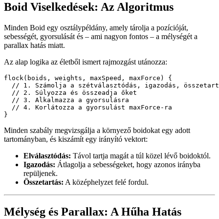
igazítva, így a raj valóban 3D-s hatást kelt. Ez a VR minden
elmerülése, fejfájás nélkül.
Reszponzívvá és Szórakoztatóvá Téve!
Görgetés Alapú Elhalványulás:
A
és
useScroll()
segítségével a raj elhalványul görgetéskor,
useTransform()
így sosem marad tolakodó.
Mutató Interakció:
Egérrel vagy ujjaddal húzva új boidot
generálsz a kurzor helyén. Mert ki ne akarna rajúr lenni?
Véletlenszerű Rajelhelyezés:
Komponens betöltésekor a
boidok véletlen középpontokból spawnolnak, természetesen
szétterjedve.
Példa boid spawnolásra:
for (let j = 0; j < groupSize; j++) {

  const ang = Math.random() * Math.PI * 2;

  const rad = Math.random() * SPAWN_RADIUS;

  boidsRef.current.push(

    new Boid(center.x + Math.cos(ang) * rad, center.y +
  );
