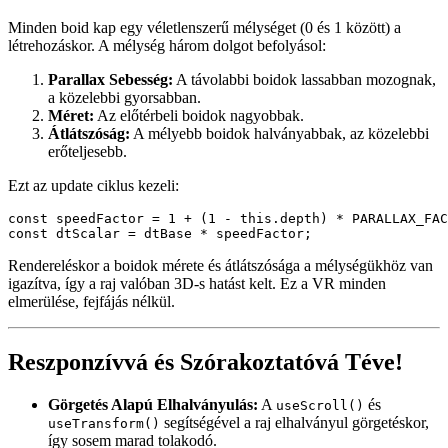
Optimalizációk és Fejlesztői Tippek
Láthatóság Alapú Renderelés:
Intersection Observer-t
használunk, hogy szüneteltessük az frissítéseket, amikor a
komponens nincs láthatóan, ezzel CPU-t és akkumulátoridőt
spórolva mobilfelhasználóidnak (vagy a laptop
ventilátorának).
Hatékony Állapotkezelés:
Csak akkor frissítjük a React
állapotot, amikor tényleg szükséges, minimálisra csökkentve a
rendereléseket.
Motion Values:
A Framer Motion
-ját és
motionValue
animált
-eket használva selymesen sima DOM
<motion.div>
transzformációkat érünk el.
Teljes Forráskód
Az alábbi linken megtalálod a teljes kódot, készen egyből
beállítható! (Csak legyen kéznél saját Framer Motion és Tailwind
CSS környezeted.)
GitHub
.