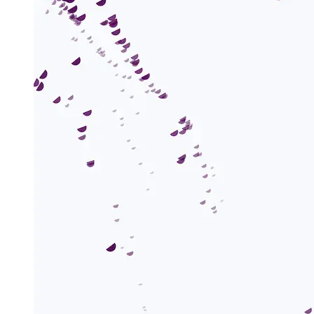
Hagyományosan a boid szimulációk egy canvas vagy WebGL
világban élnek. De a mai szupererős UI-k és olyan eszközök, mint a
Framer Motion
segítségével hatékonyan animálhatjuk a DOM
elemeket – és könnyen integrálható React-be, interaktivitással, sőt,
még görgetés alapú effektekkel is extra bónuszként.
SEO Tipp:
Ez a megközelítés tökéletes weboldalakhoz
és appokhoz, ahol számít a SEO és az
akadálymentesség – nem kell többé eltitkolnod a
legmenőbb vizuálokat egy hozzáférhetetlen
<canvas>
mögött!
Komponens Felépítés
Az egész rajmozgás logikáját egyetlen React komponensbe
csomagoljuk, a
-be. A kód moduláris és
<FlockingAnimation />
testreszabható props-okkal, amelyek támogatják:
A raj méretét (automatikus vagy fix)
Maximális sebességet és erőt
Szabályok súlyait
Egyedi osztályokat egyszerű stílusozáshoz