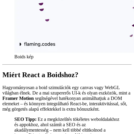
Props:
export type Props = {

  className?: string;

  initialCount?: number;

  maxSpeed?: number;

  maxForce?: number;

  weights?: Partial<Weights>;

Boid Viselkedések: Az Algoritmus
Minden Boid egy osztálypéldány, amely tárolja a pozícióját,
sebességét, gyorsulását és – ami nagyon fontos – a mélységét a
parallax hatás miatt.
Az alap logika az életből ismert rajmozgást utánozza:
flock(boids, weights, maxSpeed, maxForce) {

  // 1. Számolja a szétválasztódás, igazodás, összetart
  // 2. Súlyozza és összeadja őket

  // 3. Alkalmazza a gyorsulásra

  // 4. Korlátozza a gyorsulást maxForce-ra

Minden szabály megvizsgálja a környező boidokat egy adott