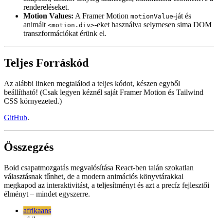
עברית
עברית
हिन्दी
हिन्दी
magyar
magyar
italiano
italiano
日本語
日本語
한국어
한국어
русский
русский
türkçe
türkçe
yiddish
yiddish
Categories