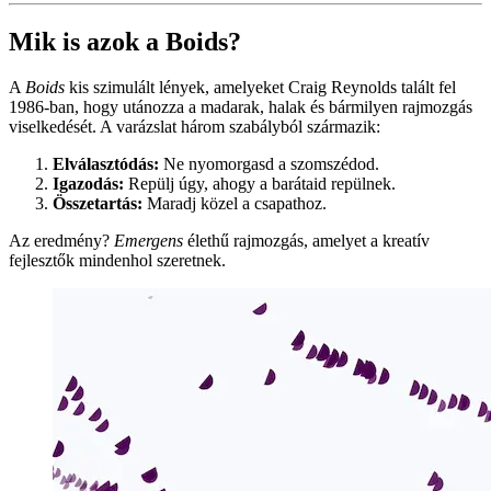
Ez a poszt azoknak a fejlesztőknek szól, akik imádják az
animációkat, vágyják az interaktivitást, vagy egyszerűen azt
szeretnék, hogy a landing oldaluk csendesen azt súgja: „Igen, tudok
kódolni.”
Mik is azok a Boids?
A
Boids
kis szimulált lények, amelyeket Craig Reynolds talált fel
1986-ban, hogy utánozza a madarak, halak és bármilyen rajmozgás
viselkedését. A varázslat három szabályból származik:
Elválasztódás:
Ne nyomorgasd a szomszédod.
Igazodás:
Repülj úgy, ahogy a barátaid repülnek.
Összetartás:
Maradj közel a csapathoz.
Az eredmény?
Emergens
élethű rajmozgás, amelyet a kreatív
fejlesztők mindenhol szeretnek.
Boids kép
Miért React a Boidshoz?