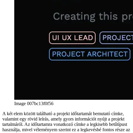
Image d42e748f93ca
Következtetés
Mint látható, a portfólióoldal létrehozása nem olyan sok munka. Az
alkatrészek megtervezésén alaposan gondolkodni érdemes, mivel a
munkatörténet digitális ábrázolásának kellemes felhasználói élményt
kell nyújtania.
Természetesen ez a cikk erősen véleményezett, mivel csak a
személyes portfóliómmal kapcsolatos döntéseim tükröződnek. Mégis
úgy gondolom, hogy ez segíthet Önnek a saját webes alkalmazás
megtervezésében, valamint egy speciális oldal a projekteken,
amelyeken keményen dolgozik.
afrikaans
afrikaans
العربية
العربية
deutsch
deutsch
ελληνικά
ελληνικά