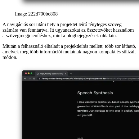
Áttekintő oldal UX esettanulmánya
Hogyan terveztem az
áttekintő oldalt az összes posztkategória számára