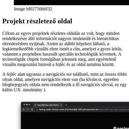
yiddish
Suggestions