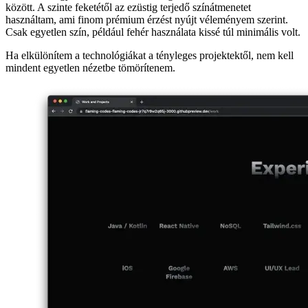
Az alábbi képernyőkép bemutatja, hogyan néz ki a technológiák
hálózata. Nagyon minimalista, sok negatív tér van a rács elemei
között. A szinte feketétől az ezüstig terjedő színátmenetet
használtam, ami finom prémium érzést nyújt véleményem szerint.
Csak egyetlen szín, például fehér használata kissé túl minimális volt.
Ha elkülönítem a technológiákat a tényleges projektektől, nem kell
mindent egyetlen nézetbe tömörítenem.
Image b32673855ad1
Az előnézeti rács
Miután a felhasználó elhaladt a technológiák mellett, a második rács
több vizuális elemet és információt tartalmaz a tényleges
munkámról. Minden elem egy projekt előzetesét mutatja, amelyen
személyesen és szakmailag is dolgozom.
Image f0aa90aa1d0a
A legkiemelkedőbb vizuális elem maga a cím, a zsetonsorral, amely