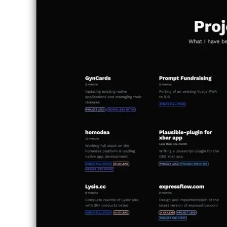
Image bf02756b6f32
Projekt részletező oldal
Célom az egyes projektek részletes oldalán az volt, hogy minden
rendelkezésre álló információt nagyon strukturált és hierarchikus
elrendezésben nyújtsak. Amint az alábbi képeken látható, a
legkiemelkedőbb vizuális elem ismét a cím, amelyet a gyors leírás,
valamint a projektben használt speciális technológiák követnek. A
technológiák chipek formájában jelennek meg, ami egyértelmű
vizuális megosztást biztosít a fejléc és az oldal tartalma között.
A fejléc alatt ugyanaz a navigációs sor található, mint az összes többi
olyan oldal, amelyen navigációs elem van (ha kíváncsi, egyetlen
blogbejegyzés oldala nem rendelkezik a fő navigációs sávval, ez egy
külön UX -tanulmány ).
Image 222d700be808
A navigációs sor utáni hely a projektet leíró tényleges szöveg
számára van fenntartva. Itt ugyanazokat az összetevőket használom
a szövegmegjelenítéshez, mint a blogbejegyzések oldalain.
Miután a felhasználó elhaladt a projektleírás mellett, több sor látható,