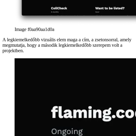
amelyek még több információt mutatnak nagyon kompakt és stilizált
módon.
Image 1e6a898976b0
Az első sor egyértelmű áttekintést nyújt a projektben betöltött
szerepekről, természetesen most nagyobb, mint az előzetesben. Mint
látható, a szerepek színeit újra felhasználják a vizuális konzisztencia
biztosítása érdekében.
Image aff49e97de61
A második sort „Vitalok” -nak hívják, és a projekt egy másik
kulcsfontosságú mutatóját tartalmazza, amelyeket nem kell minden
alkalommal prózában írni, de inkább alkalmasak ilyen nagyobb
információs kártyák megjelenítésére. Minden vitalitás animált,
amikor a felhasználó föléjük lebeg, és egy kellemes UX részletet ad
hozzá a felfedezéshez.
Az utolsó sor egyszerűen felsorolja a projektekhez kapcsolódó
termékekre vagy letöltési oldalakra mutató összes linket, valamint az
összes többi projektre mutató linket.