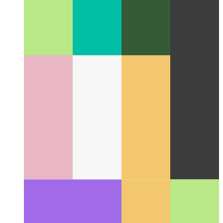
Miller oszlopok
Remek elrendezési koncepció, amely
megváltoztatta a fájlrendszerek felhasználói felületét