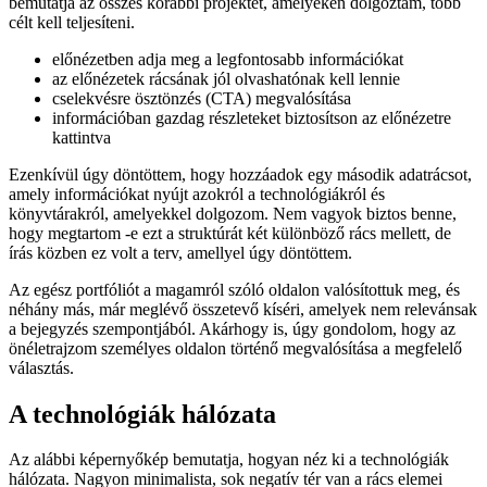
A portfólió oldalam következő verziójának tervezésekor, amely
bemutatja az összes korábbi projektet, amelyeken dolgoztam, több
célt kell teljesíteni.
előnézetben adja meg a legfontosabb információkat
az előnézetek rácsának jól olvashatónak kell lennie
cselekvésre ösztönzés (CTA) megvalósítása
információban gazdag részleteket biztosítson az előnézetre
kattintva
Ezenkívül úgy döntöttem, hogy hozzáadok egy második adatrácsot,
amely információkat nyújt azokról a technológiákról és
könyvtárakról, amelyekkel dolgozom. Nem vagyok biztos benne,
hogy megtartom -e ezt a struktúrát két különböző rács mellett, de
írás közben ez volt a terv, amellyel úgy döntöttem.
Az egész portfóliót a magamról szóló oldalon valósítottuk meg, és
néhány más, már meglévő összetevő kíséri, amelyek nem relevánsak
a bejegyzés szempontjából. Akárhogy is, úgy gondolom, hogy az
önéletrajzom személyes oldalon történő megvalósítása a megfelelő
választás.
A technológiák hálózata