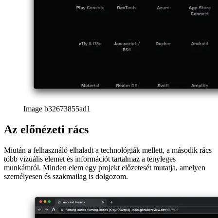
megmutatja, hogy a második legkiemelkedőbb szerepem volt a
projektben.
Image 007bc13f0f56
A két elem között található a projekt időtartamát bemutató címke,
valamint egy rövid leírás, amely gyors információt nyújt a projekt
tartalmáról. Az időtartamra vonatkozó címke a legkisebb betűtípust
használja, mivel véleményem szerint ez a legkevésbé fontos része az
előnézetnek - ennek ellenére továbbra is láthatók az oldalt felfedező
felhasználók számára.
A rácsos elemek felett lebegő animációkat újra felhasználják, és
megosztják a progresszív webalkalmazásom más összetevőivel.
CTA az előnézetben
Az egyik jelentős változás az előző, nagyon egyszerű verzióhoz
képest az volt, hogy cselekvésre ösztönzést adtak hozzá közvetlenül
az előnézeti rácshoz. Nem várom el, hogy ezt a műveletet
ténylegesen használni fogják, de úgy gondoltam, hogy hozzáadása
nincs negatív hatással az előzetesekre.