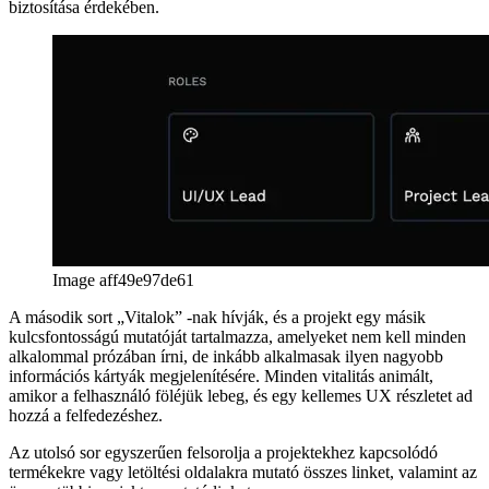
UX-tanulmány: másolás a vágólapra
Hogyan készítsen
másolatot vágólapra műveletet az UX-ben