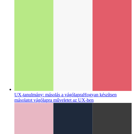
Amikor a PWA beszélni kezd
A WaveNet segítségével
beszédszintézist adhatunk a cikkekhez