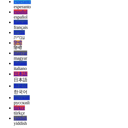
Mi az a felhasználói felület mintája?
Vessen egy pillantást a
felhasználói felület tervezésének egy új aspektusára