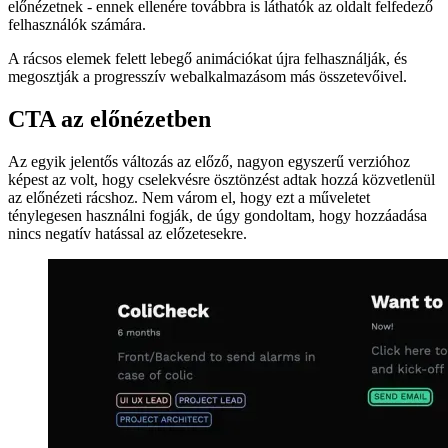
english
english
esperanto
esperanto
español
español
français
français
עברית
עברית
हिन्दी
हिन्दी
magyar
magyar
italiano
italiano
日本語
日本語
한국어
한국어
русский
русский
türkçe
türkçe
yiddish