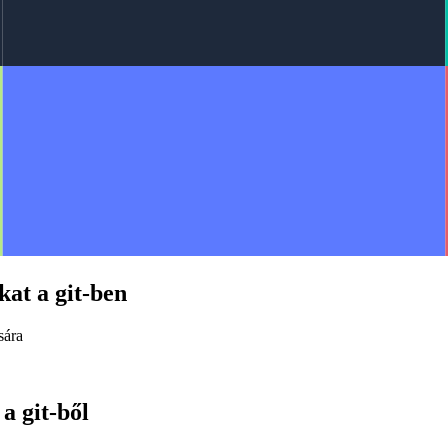
kat a git-ben
sára