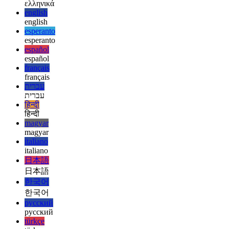
deutsch
ελληνικά
ελληνικά
english
english
esperanto
esperanto
español
español
français
français
עברית
עברית
हिन्दी
हिन्दी
magyar
magyar
italiano
italiano
日本語
日本語
한국어
한국어
русский