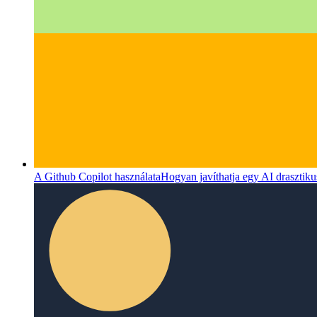
A Github Copilot használata
Hogyan javíthatja egy AI drasztiku