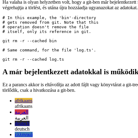
Figyelmen kívül hagyott fájlok eltávolítása 
Ha valaha is olyan helyzetben volt, hogy a git-ben már bejelentkezett f
végrehajtja a törlést, és utána újra hozzáadja ugyanazokat az adatokat.
# In this example, the 'bin'-directory

# gets removed from git. Note that this

# operation doesn't remove the file 

# itself, only its reference in git.

git rm -r --cached bin

# Same command, for the file 'log.ts'.

A már bejelentkezett adatokkal is működi
Ez a parancs akkor is eltávolítja az adott fájlt vagy könyvtárat a git-
törlődik, csak a hivatkozása a git-ben.
afrikaans
afrikaans
العربية
العربية
deutsch