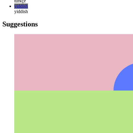
русский
türkçe
türkçe
yiddish
yiddish
Suggestions