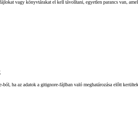
a git-ből
ájlokat vagy könyvtárakat el kell távolítani, egyetlen parancs van, amely
k
tree-ból, ha az adatok a gitignore-fájlban való meghatározása előtt kerü