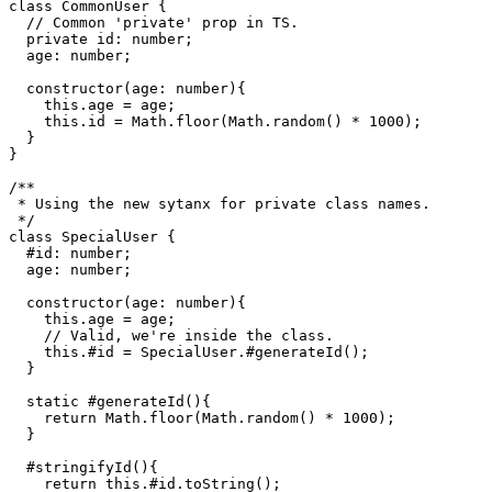
 * A class that uses already known

 * private props.

 */

class CommonUser {

  // Common 'private' prop in TS.

  private id: number;

  age: number;

  constructor(age: number){

    this.age = age;

    this.id = Math.floor(Math.random() * 1000);

  }

}

/**

 * Using the new sytanx for private class names.

 */

class SpecialUser {

  #id: number;

  age: number;

  constructor(age: number){

    this.age = age;

    // Valid, we're inside the class.

    this.#id = SpecialUser.#generateId();

  }

  static #generateId(){

    return Math.floor(Math.random() * 1000);

  }
