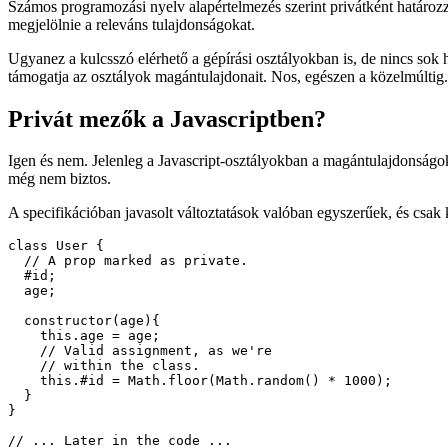
Hozzáférés-vezérlés a gépírás osztályokba
Számos programozási nyelv alapértelmezés szerint privátként határozza
megjelölnie a releváns tulajdonságokat.
Ugyanez a kulcsszó elérhető a gépírási osztályokban is, de nincs sok h
támogatja az osztályok magántulajdonait. Nos, egészen a közelmúltig.
Privát mezők a Javascriptben?
Igen és nem. Jelenleg a Javascript-osztályokban a magántulajdonságo
még nem biztos.
A specifikációban javasolt változtatások valóban egyszerűek, és csak 
class User {

  // A prop marked as private.

  #id;

  age;

  constructor(age){

    this.age = age;

    // Valid assignment, as we're 

    // within the class.

    this.#id = Math.floor(Math.random() * 1000);

  }
