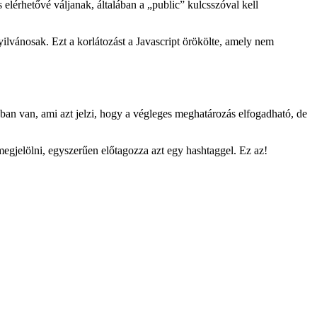
elérhetővé váljanak, általában a „public” kulcsszóval kell
yilvánosak. Ezt a korlátozást a Javascript örökölte, amely nem
an van, ami azt jelzi, hogy a végleges meghatározás elfogadható, de
 megjelölni, egyszerűen előtagozza azt egy hashtaggel. Ez az!