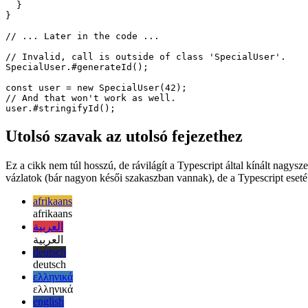
  #stringifyId(){

    return this.#id.toString();

  }

}

// ... Later in the code ...

// Invalid, call is outside of class 'SpecialUser'.

SpecialUser.#generateId();

const user = new SpecialUser(42);

// And that won't work as well.

Utolsó szavak az utolsó fejezethez
Ez a cikk nem túl hosszú, de rávilágít a Typescript által kínált nagy
vázlatok (bár nagyon késői szakaszban vannak), de a Typescript esetéb
afrikaans
afrikaans
العربية
العربية
deutsch
deutsch
ελληνικά