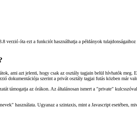
.8 verzió óta ezt a funkciót használhatja a példányok tulajdonságaihoz
?
vátok, ami azt jelenti, hogy csak az osztály tagjain belül hívhatók meg. 
zió dokumentációja szerint a privát osztály tagjai futás közben már valóba
zatát támogatja az órákon. Az általánosan ismert a "private" kulcsszóva
evek" használata. Ugyanaz a szintaxis, mint a Javascript esetében, miv