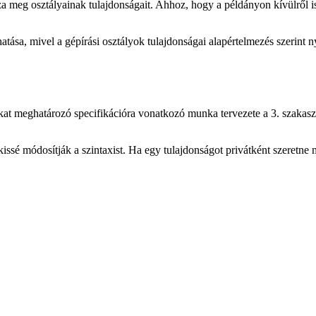
n
 meg osztályainak tulajdonságait. Ahhoz, hogy a példányon kívülről is 
atása, mivel a gépírási osztályok tulajdonságai alapértelmezés szerint n
kat meghatározó specifikációra vonatkozó munka tervezete a 3. szakaszb
kissé módosítják a szintaxist. Ha egy tulajdonságot privátként szeretne