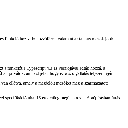
 és funkcióihoz való hozzáférés, valamint a statikus mezők jobb
Ezt a funkciót a Typescript 4.3-as verziójával adták hozzá, a
n privátok, ami azt jelzi, hogy ez a szolgáltatás teljesen lejárt.
l van ellátva, amely a megjelölt mezőket még a származtatott
el specifikációjukat JS eredetileg meghatározta. A gépírásban futás