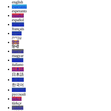
ελληνικά
english
english
esperanto
esperanto
español
español
français
français
עברית
עברית
हिन्दी
हिन्दी
magyar
magyar
italiano
italiano
日本語
日本語
한국어
한국어
русский
русский
türkçe