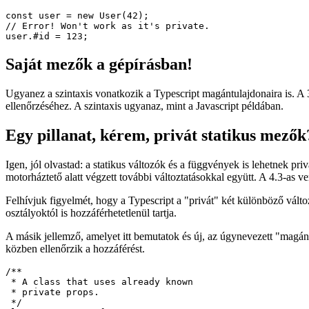
}

// ... Later in the code ...

const user = new User(42);

// Error! Won't work as it's private.

Saját mezők a gépírásban!
Ugyanez a szintaxis vonatkozik a Typescript magántulajdonaira is. A 3
ellenőrzéséhez. A szintaxis ugyanaz, mint a Javascript példában.
Egy pillanat, kérem, privát statikus mezők
Igen, jól olvastad: a statikus változók és a függvények is lehetnek pri
motorháztető alatt végzett további változtatásokkal együtt. A 4.3-as ver
Felhívjuk figyelmét, hogy a Typescript a "privát" két különböző válto
osztályoktól is hozzáférhetetlenül tartja.
A másik jellemző, amelyet itt bemutatok és új, az úgynevezett "magánn
közben ellenőrzik a hozzáférést.
/**
