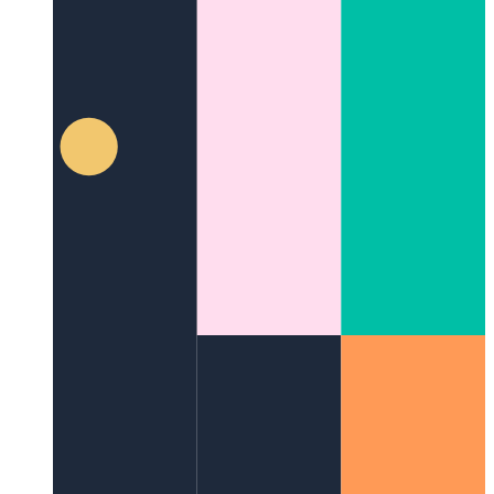
Töltse be a Node.js beépített moduljait
Egy kissé speciális
import-szintaxis a beépített modulokhoz