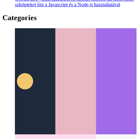
Google ZX - shell szkriptek Javascript-tel
Hogyan lehet shell-
szkripteket írni a Javascript és a Node.js használatával
Categories