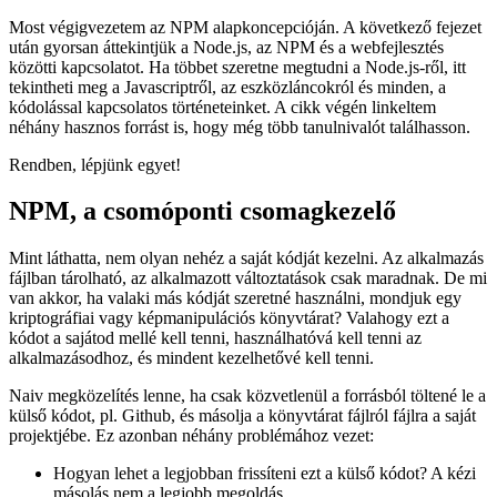
Node-ot, és először megtapasztalta a parancssor használatát saját
Javascript-alkalmazásának elindításához, akár soronként, akár
fájlból, hivatalosan is Javascript-fejlesztő lesz! Üdv a klubban!
Most végigvezetem az NPM alapkoncepcióján. A következő fejezet
után gyorsan áttekintjük a Node.js, az NPM és a webfejlesztés
közötti kapcsolatot. Ha többet szeretne megtudni a Node.js-ről, itt
tekintheti meg a Javascriptről, az eszközláncokról és minden, a
kódolással kapcsolatos történeteinket. A cikk végén linkeltem
néhány hasznos forrást is, hogy még több tanulnivalót találhasson.
Rendben, lépjünk egyet!
NPM, a csomóponti csomagkezelő
Mint láthatta, nem olyan nehéz a saját kódját kezelni. Az alkalmazás
fájlban tárolható, az alkalmazott változtatások csak maradnak. De mi
van akkor, ha valaki más kódját szeretné használni, mondjuk egy
kriptográfiai vagy képmanipulációs könyvtárat? Valahogy ezt a
kódot a sajátod mellé kell tenni, használhatóvá kell tenni az
alkalmazásodhoz, és mindent kezelhetővé kell tenni.
Naiv megközelítés lenne, ha csak közvetlenül a forrásból töltené le a
külső kódot, pl. Github, és másolja a könyvtárat fájlról fájlra a saját