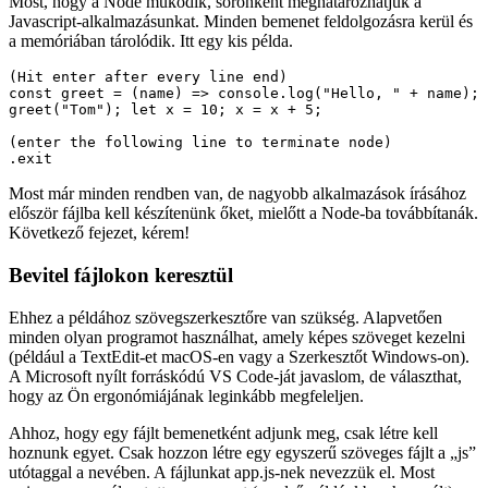
népszerű, éppen a kirívóan gyors rendszerindítása miatt van (többek
között).
Most, hogy a Node működik, soronként meghatározhatjuk a
Javascript-alkalmazásunkat. Minden bemenet feldolgozásra kerül és
a memóriában tárolódik. Itt egy kis példa.
(Hit enter after every line end) 

const greet = (name) => console.log("Hello, " + name);

greet("Tom"); let x = 10; x = x + 5; 

(enter the following line to terminate node)

Most már minden rendben van, de nagyobb alkalmazások írásához
először fájlba kell készítenünk őket, mielőtt a Node-ba továbbítanák.
Következő fejezet, kérem!
Bevitel fájlokon keresztül
Ehhez a példához szövegszerkesztőre van szükség. Alapvetően
minden olyan programot használhat, amely képes szöveget kezelni
(például a TextEdit-et macOS-en vagy a Szerkesztőt Windows-on).
A Microsoft nyílt forráskódú VS Code-ját javaslom, de választhat,
hogy az Ön ergonómiájának leginkább megfeleljen.