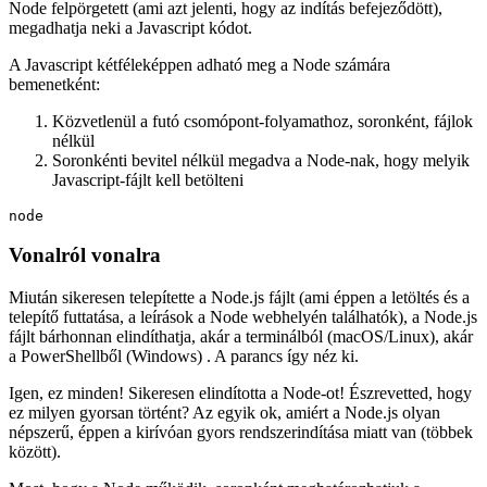
számára. Ahogy a leírás is sugallja, a Node futtathatja a Javascript-
kódot egy adott környezetben, amelyet maga a Node biztosít. A
folyamat mindig ugyanaz: először elindítja a Node.js-t, és amikor a
Node felpörgetett (ami azt jelenti, hogy az indítás befejeződött),
megadhatja neki a Javascript kódot.
A Javascript kétféleképpen adható meg a Node számára
bemenetként:
Közvetlenül a futó csomópont-folyamathoz, soronként, fájlok
nélkül
Soronkénti bevitel nélkül megadva a Node-nak, hogy melyik
Javascript-fájlt kell betölteni
Vonalról vonalra
Miután sikeresen telepítette a Node.js fájlt (ami éppen a letöltés és a
telepítő futtatása, a leírások a Node webhelyén találhatók), a Node.js
fájlt bárhonnan elindíthatja, akár a terminálból (macOS/Linux), akár
a PowerShellből (Windows) . A parancs így néz ki.
Igen, ez minden! Sikeresen elindította a Node-ot! Észrevetted, hogy
ez milyen gyorsan történt? Az egyik ok, amiért a Node.js olyan