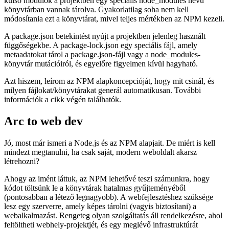
nincs szükség a Node.js vagy a Javascript használatához. Fókusza a
függőségek kezelése – se több, se kevesebb. Az NPM-en keresztül
letöltheti az npmjs.com webhelyen közzétett kódot. Mindezek a
külső modulok a projektben egy speciális node_modules nevű
könyvtárban vannak tárolva. Gyakorlatilag soha nem kell
módosítania ezt a könyvtárat, mivel teljes mértékben az NPM kezeli.
A package.json betekintést nyújt a projektben jelenleg használt
függőségekbe. A package-lock.json egy speciális fájl, amely
metaadatokat tárol a package.json-fájl vagy a node_modules-
könyvtár mutációiról, és egyelőre figyelmen kívül hagyható.
Azt hiszem, leírom az NPM alapkoncepcióját, hogy mit csinál, és
milyen fájlokat/könyvtárakat generál automatikusan. További
információk a cikk végén találhatók.
Arc to web dev
Jó, most már ismeri a Node.js és az NPM alapjait. De miért is kell
mindezt megtanulni, ha csak saját, modern weboldalt akarsz
létrehozni?
Ahogy az imént láttuk, az NPM lehetővé teszi számunkra, hogy
kódot töltsünk le a könyvtárak hatalmas gyűjteményéből
(pontosabban a létező legnagyobb). A webfejlesztéshez szüksége