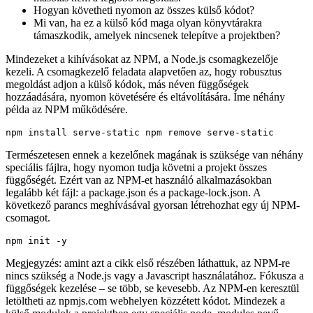
projektjébe. Ez azonban néhány problémához vezet:
Hogyan lehet a legjobban frissíteni ezt a külső kódot? A kézi
másolás nem a legjobb megoldás.
Hogyan követheti nyomon az összes külső kódot?
Mi van, ha ez a külső kód maga olyan könyvtárakra
támaszkodik, amelyek nincsenek telepítve a projektben?
Mindezeket a kihívásokat az NPM, a Node.js csomagkezelője
kezeli. A csomagkezelő feladata alapvetően az, hogy robusztus
megoldást adjon a külső kódok, más néven függőségek
hozzáadására, nyomon követésére és eltávolítására. Íme néhány
példa az NPM működésére.
Természetesen ennek a kezelőnek magának is szüksége van néhány
speciális fájlra, hogy nyomon tudja követni a projekt összes
függőségét. Ezért van az NPM-et használó alkalmazásokban
legalább két fájl: a package.json és a package-lock.json. A
következő parancs meghívásával gyorsan létrehozhat egy új NPM-
csomagot.
Megjegyzés: amint azt a cikk első részében láthattuk, az NPM-re