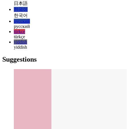
italiano
italiano
日本語
日本語
한국어
한국어
русский
русский
türkçe
türkçe
yiddish
yiddish
Suggestions