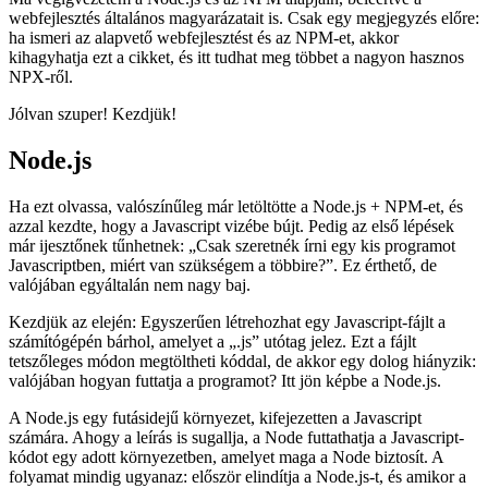
2022. szeptember 4.
Ma végigvezetem a Node.js és az NPM alapjain, beleértve a
webfejlesztés általános magyarázatait is. Csak egy megjegyzés előre:
ha ismeri az alapvető webfejlesztést és az NPM-et, akkor
kihagyhatja ezt a cikket, és itt tudhat meg többet a nagyon hasznos
NPX-ről.
Jólvan szuper! Kezdjük!
Node.js
Ha ezt olvassa, valószínűleg már letöltötte a Node.js + NPM-et, és
azzal kezdte, hogy a Javascript vizébe bújt. Pedig az első lépések
már ijesztőnek tűnhetnek: „Csak szeretnék írni egy kis programot
Javascriptben, miért van szükségem a többire?”. Ez érthető, de
valójában egyáltalán nem nagy baj.
Kezdjük az elején: Egyszerűen létrehozhat egy Javascript-fájlt a
számítógépén bárhol, amelyet a „.js” utótag jelez. Ezt a fájlt
tetszőleges módon megtöltheti kóddal, de akkor egy dolog hiányzik:
valójában hogyan futtatja a programot? Itt jön képbe a Node.js.
A Node.js egy futásidejű környezet, kifejezetten a Javascript