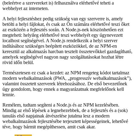
lesz egy szerverre, amely képes tárolni (vagyis biztosítani) a
webalkalmazást. Rengeteg olyan szolgáltatás áll rendelkezésre, ahol
feltöltheti webhely-projektjét, és egy meglévő infrastruktúrát
(beleértve a szervereket is) felhasználva elérhetővé teheti a
webhelyet az interneten.
A helyi fejlesztéshez pedig szükség van egy szerverre is, amely
betölti a helyi fájlokat, és csak az Ön számára elérhetővé teszi őket
az eszközén a fejlesztés során. A Node.js-nek köszönhetően ezt
megteheti: helyileg elérhetővé teszi webhelyét egy úgynevezett
localhost segítségével. A Node.js rendelkezik a helyi szerver
indításához szükséges beépített eszközökkel, de az NPM-en
keresztül az alkalmazás harcban tesztelt összetevőkkel gazdagítható,
amelyek segítségével nagyon nagy szolgáltatásokat hozhat létre
rövid időn belül.
Természetesen ez csak a kezdet: az NPM rengeteg kódot tartalmaz
modern webalkalmazások (PWA, „progresszív webalkalmazások”),
valamint összetett szerverek létrehozásához. De első bevezetőnek
úgy gondolom, hogy ennek a magyarázatnak megfelelőnek kell
lennie.
Remélem, tudtam segíteni a Node.js és az NPM kezelésében.
Mindig az első lépések a legnehezebbek, de a fejlesztés és a (sok)
tanulás első napjainak átvészelése jutalma lesz a modern