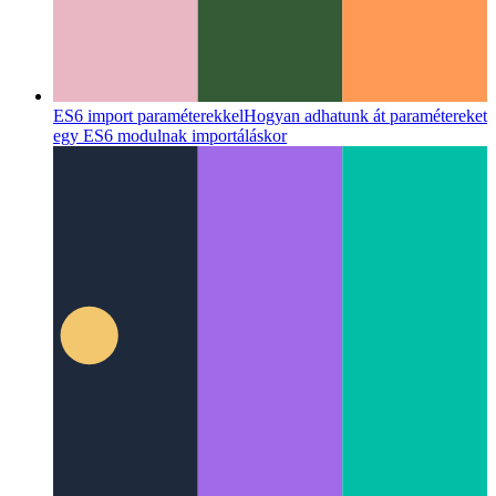
ES6 import paraméterekkel
Hogyan adhatunk át paramétereket
egy ES6 modulnak importáláskor