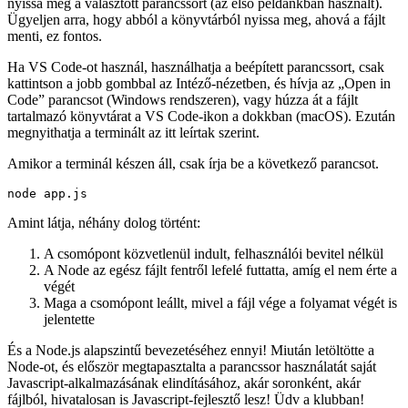
Ahhoz, hogy egy fájlt bemenetként adjunk meg, csak létre kell
hoznunk egyet. Csak hozzon létre egy egyszerű szöveges fájlt a „js”
utótaggal a nevében. A fájlunkat app.js-nek nevezzük el. Most
nyissa meg a választott parancssort (az első példánkban használt).
Ügyeljen arra, hogy abból a könyvtárból nyissa meg, ahová a fájlt
menti, ez fontos.
Ha VS Code-ot használ, használhatja a beépített parancssort, csak
kattintson a jobb gombbal az Intéző-nézetben, és hívja az „Open in
Code” parancsot (Windows rendszeren), vagy húzza át a fájlt
tartalmazó könyvtárat a VS Code-ikon a dokkban (macOS). Ezután
megnyithatja a terminált az itt leírtak szerint.
Amikor a terminál készen áll, csak írja be a következő parancsot.
Amint látja, néhány dolog történt:
A csomópont közvetlenül indult, felhasználói bevitel nélkül
A Node az egész fájlt fentről lefelé futtatta, amíg el nem érte a
végét
Maga a csomópont leállt, mivel a fájl vége a folyamat végét is
jelentette
És a Node.js alapszintű bevezetéséhez ennyi! Miután letöltötte a