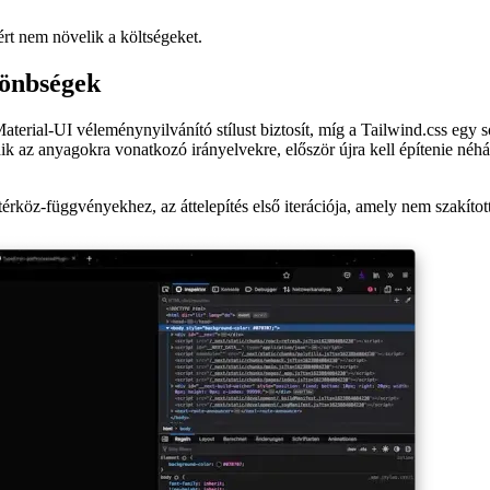
mportálásként, az ikonok hivatkozásaival és a betűtípussal együtt. A D
ért nem növelik a költségeket.
lönbségek
aterial-UI véleménynyilvánító stílust biztosít, míg a Tailwind.css eg
dik az anyagokra vonatkozó irányelvekre, először újra kell építenie né
rköz-függvényekhez, az áttelepítés első iterációja, amely nem szakítot