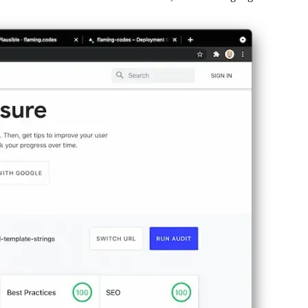
S-minifikáció hiánya, valamint a ténylegesen használt CSS-re való redu
sure-t használom ehhez a feladathoz, mivel ez a legszigorúbb eszköz a 