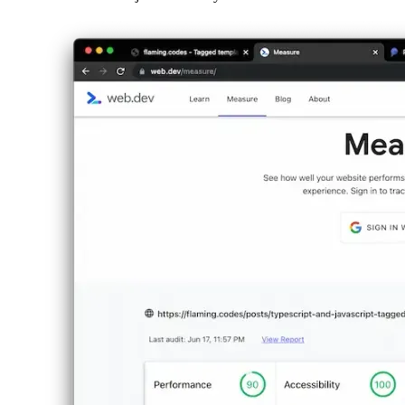
Mivel a Material-UI természetesen nagyobb, mint a Tailwind.css a CS
összehasonlításakor is jobb eredményre törekedtem. Csak a web.dev/mea