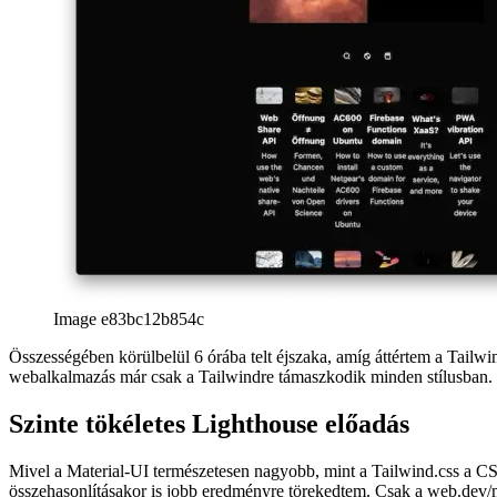
Image e83bc12b854c
Összességében körülbelül 6 órába telt éjszaka, amíg áttértem a Tailwin
webalkalmazás már csak a Tailwindre támaszkodik minden stílusban.
Szinte tökéletes Lighthouse előadás