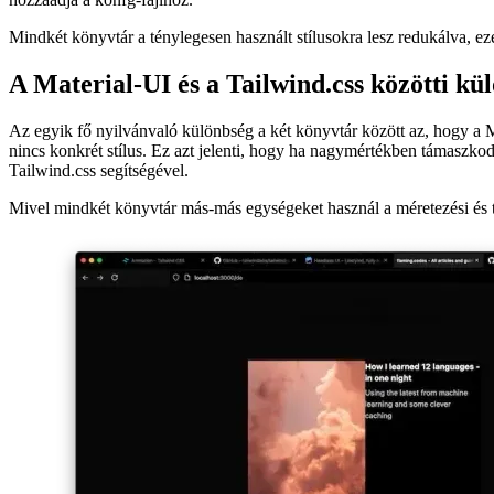
Alapvetően hozzá kell adni a Material-Tailwind összes CSS-stílusát i
hozzáadja a konfg-fájlhoz.
Mindkét könyvtár a ténylegesen használt stílusokra lesz redukálva, ez
A Material-UI és a Tailwind.css közötti kü
Az egyik fő nyilvánvaló különbség a két könyvtár között az, hogy a M
nincs konkrét stílus. Ez azt jelenti, hogy ha nagymértékben támaszko
Tailwind.css segítségével.
Mivel mindkét könyvtár más-más egységeket használ a méretezési és té