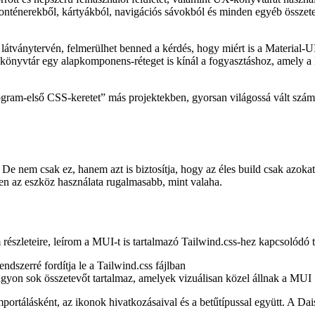
rott és népszerű felhasználói felületet, valamint UX-könyvtárat haszná
 konténerekből, kártyákból, navigációs sávokból és minden egyéb össze
tványtervén, felmerülhet benned a kérdés, hogy miért is a Material-UI-
önyvtár egy alapkomponens-réteget is kínál a fogyasztáshoz, amely a kö
ogram-első CSS-keretet” más projektekben, gyorsan világossá vált sz
k. De nem csak ez, hanem azt is biztosítja, hogy az éles build csak azo
tően az eszköz használata rugalmasabb, mint valaha.
részleteire, leírom a MUI-t is tartalmazó Tailwind.css-hez kapcsolódó te
ndszerré fordítja le a Tailwind.css fájlban
agyon sok összetevőt tartalmaz, amelyek vizuálisan közel állnak a MUI