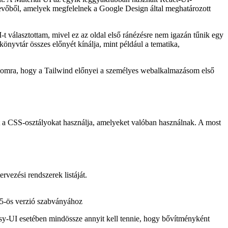
lt. A Material UI az egyik leggyakrabban használt React-UI-
tevőből, amelyek megfelelnek a Google Design által meghatározott
t választottam, mivel ez az oldal első ránézésre nem igazán tűnik egy
nyvtár összes előnyét kínálja, mint például a tematika,
ámomra, hogy a Tailwind előnyei a személyes webalkalmazásom első
kat a CSS-osztályokat használja, amelyeket valóban használnak. A most
rvezési rendszerek listáját.
 5-ös verzió szabványához