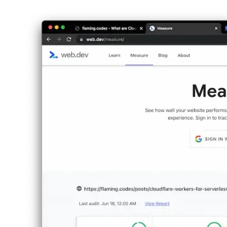
A migráció előtt minden oldal 100 pontot ért el, kivéve a teljesítmény
teljesítményétől függően, ahol a PWA található. A Tailwind.css-nek k
minimálisnak tűnik), valamint olyan médiát használ, mint a videók és