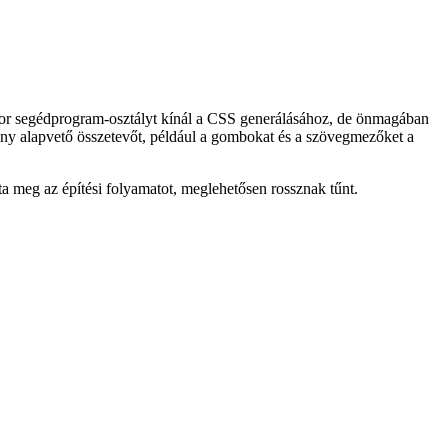
aisy-UI esetében mindössze annyit kell tennie, hogy bővítményként
y sor segédprogram-osztályt kínál a CSS generálásához, de önmagában
hány alapvető összetevőt, például a gombokat és a szövegmezőket a
ta meg az építési folyamatot, meglehetősen rossznak tűnt.