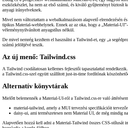
A régi megbízható: Material-UI
Eddig ez a progresszív webalkalmazás Material-UI-t, egy nagyon kifor
eszközkészlet, ha nem az első számú, és kiváló gyűjteményt biztosít
anyagi irányelveknek.
Mivel nem változtattam a webalkalmazásom alapvető elrendezésén és lá
tipikus Material-webhelynek. Ennek az az oka, hogy a „Material-UI”-k
véleménynyilvánított anyagstílus nélkül.
De mivel nemrég kezdtem el használni a Tailwind-et, egy „a segédpr
számú jelöltjévé teszik.
Az új menő: Tailwind.css
A Tailwind csodálatosan kellemes fejlesztői tapasztalattal rendelkezi
a Tailwind.css-szel együtt szállított just-in-time fordítónak köszönhe
Alternatív könyvtárak
Mielőtt belemennék a Material-UI-ról a Tailwind.css-re való áttérésem 
material-tailwind, amely a MUI tervezési specifikációit tervezőre
daisy-ui, ami természetesen nem Material UI, de még mindig n