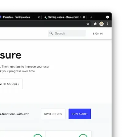
t, ahol mérésenként 75-80 pontot értek el. A migráció után 90 és 95 pon
öszönhetően már majdnem elértem a tökéletes pontszámot, ami elég leny
 képek.