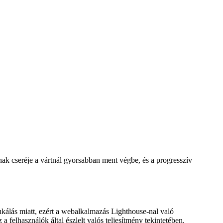
ának cseréje a vártnál gyorsabban ment végbe, és a progresszív