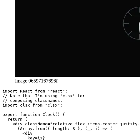
Image 06597167696f
import React from "react";

// Note that I'm using 'clsx' for

// composing classnames.

import clsx from "clsx";

export function Clock() {

  return (
