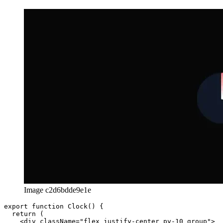
3. példa: éjfélkor kezdődő óra
Image c2d6bdde9e1e