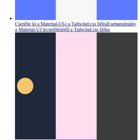
Cserélje ki a Material-UI-t a Tailwind.css fájlra
Esettanulmány
a Material-UI lecseréléséről a Tailwind.css fájlra