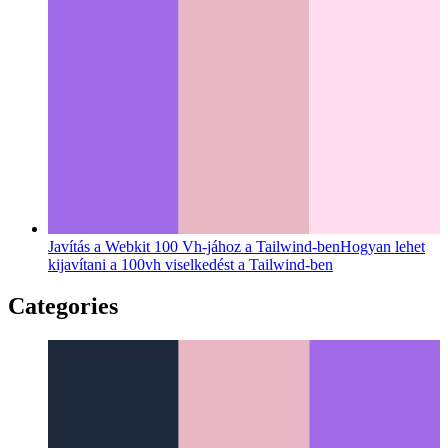
Javítás a Webkit 100 Vh-jához a Tailwind-ben
Hogyan lehet
kijavítani a 100vh viselkedést a Tailwind-ben