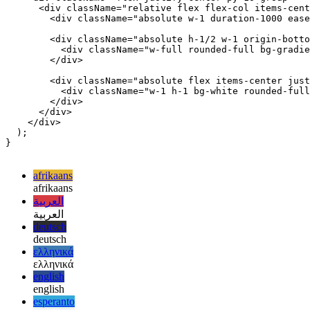
export function Clock() {

  return (

    <div className="flex justify-center py-10 group">

      <div className="relative flex flex-col items-cent
        <div className="absolute w-1 duration-1000 ease
        <div className="absolute h-1/2 w-1 origin-botto
          <div className="w-full rounded-full bg-gradie
        </div>

        <div className="absolute flex items-center just
          <div className="w-1 h-1 bg-white rounded-full
        </div>

      </div>

    </div>

  );

}

afrikaans
afrikaans
العربية
العربية
deutsch
deutsch
ελληνικά
ελληνικά