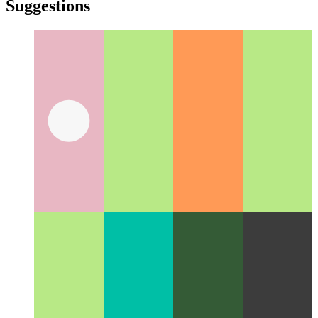
yiddish
yiddish
Suggestions