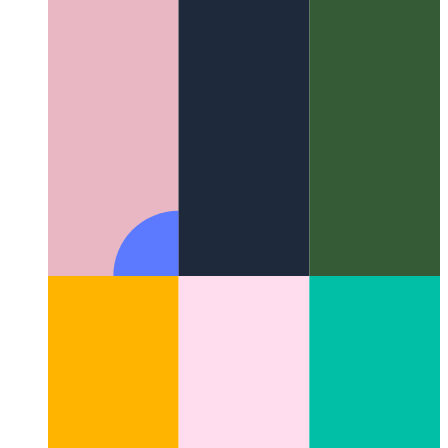
DaisyUI - Tailwind alkatrészek
A Bootstrap megfelelője a
Tailwind segédprogram osztályokhoz