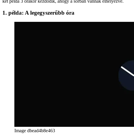
szélessége van, úgy tűnik, hogy az órában látható kurzorok.
Az utolsó példa bemutatja, hogyan kell 12 órakor kezdeni. Az első
két példa 3 órakor kezdődik, ahogy a sorban vannak elhelyezve.
1. példa: A legegyszerűbb óra