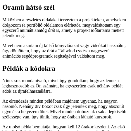
Tailwind.css -ben
2021. október 17.
Óramű hátsó szél
Miközben a részletes oldalakat terveztem a projekteken, amelyeken
dolgozom (a portfólió oldalamon elérhető), megvalósítottam egy
egyszerű animált analóg órát is, amely a projekt időtartama mellett
jelenik meg.
Mivel nem akartam új külső könyvtárakat vagy videókat használni,
úgy döntöttem, hogy az órát a Tailwind.css és a nagyszerű
animációs segédprogramok segítségével valósítom meg.
Példák a kódokra
Nincs sok mondanivaló, mivel úgy gondoltam, hogy az lenne a
leghasznosabb az Ön számára, ha egyszerűen csak néhány példát
adok az újrafelhasználásra.
Az elrendezés minden példában majdnem ugyanaz, ha nagyon
hasonló. Néhány div-boxot csak úgy jelenítek meg, hogy abszolút
egymásra helyezem őket. Mivel minden doboznak csak a legkisebb