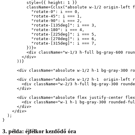
    <div className="relative flex items-center justify-
      {Array.from({ length: 8 }, (_, i) => (

        <div

          key={i}

          style={{ height: 1 }}

          className={clsx("absolute w-1/2 origin-left f
            "rotate-0": i === 0,

            "rotate-45": i === 1,

            "rotate-90": i === 2,

            "rotate-[135deg]": i === 3,

            "rotate-180": i === 4,

            "rotate-[225deg]": i === 5,

            "rotate-[270deg]": i === 6,

            "rotate-[315deg]": i === 7,

          })}>

          <div className="w-1/3 h-full bg-gray-600 roun
        </div>

      ))}

      <div className="absolute w-1/2 h-1 bg-gray-300 ro
      <div className="absolute w-1/2 h-1  origin-left r
        <div className="w-2/3 h-full bg-gray-300 rounde
      </div>

      <div className="absolute flex justify-center flex
        <div className="w-1 h-1 bg-gray-300 rounded-ful
      </div>

    </div>

  );
