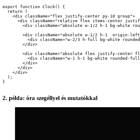
Image dbead4b8e463
export function Clock() {

  return (

    <div className="flex justify-center py-10 group">

      <div className="relative flex items-center justif
        <div className="absolute w-1/2 h-1 bg-white rou
        <div className="absolute w-1/2 h-1  origin-left
          <div className="w-2/3 h-full bg-white rounded
        </div>

        <div className="absolute flex justify-center fl
          <div className="w-1 h-1 bg-white rounded-full
        </div>

      </div>

    </div>

  );

}

2. példa: óra szegéllyel és mutatókkal