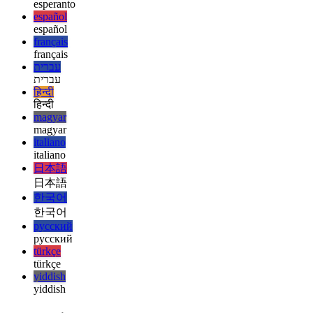
english
english
esperanto
esperanto
español
español
français
français
עברית
עברית
हिन्दी
हिन्दी
magyar
magyar
italiano
italiano
日本語
日本語
한국어
한국어
русский
русский
türkçe
türkçe