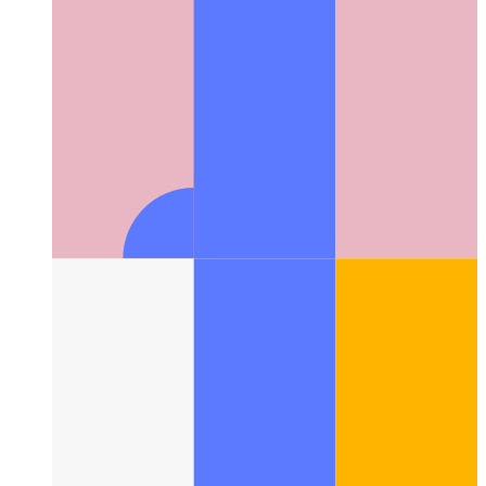
Ψηφιακή μορφογένεση
Το διεπιστημονικό πεδίο των
φυσικών προτύπων στον ψηφιακό υπολογισμό