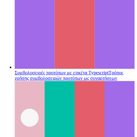
Συμβολοσειρές προτύπων με ετικέτα Typescript
Τρόπος
χρήσης συμβολοσειρών προτύπων ως συναρτήσεων