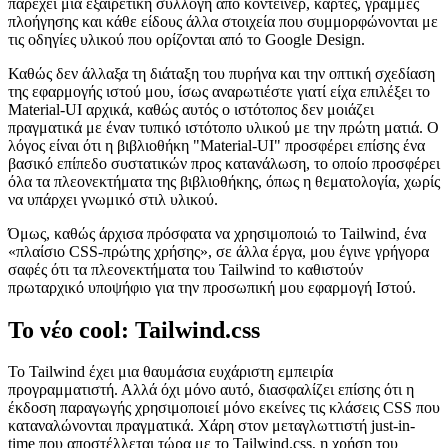
το Material-UI, μια πολύ ώριμη και δημοφιλή βιβλιοθήκη UI
καθώς και UX. Το Material UI είναι ένα από τα πιο
χρησιμοποιούμενα React-UI-toolkits, αν όχι το νούμερο ένα, και
παρέχει μια εξαιρετική συλλογή από κοντέινερ, κάρτες, γραμμές
πλοήγησης και κάθε είδους άλλα στοιχεία που συμμορφώνονται με
τις οδηγίες υλικού που ορίζονται από το Google Design.
Καθώς δεν άλλαξα τη διάταξη του πυρήνα και την οπτική σχεδίαση
της εφαρμογής ιστού μου, ίσως αναρωτιέστε γιατί είχα επιλέξει το
Material-UI αρχικά, καθώς αυτός ο ιστότοπος δεν μοιάζει
πραγματικά με έναν τυπικό ιστότοπο υλικού με την πρώτη ματιά. Ο
λόγος είναι ότι η βιβλιοθήκη "Material-UI" προσφέρει επίσης ένα
βασικό επίπεδο συστατικών προς κατανάλωση, το οποίο προσφέρει
όλα τα πλεονεκτήματα της βιβλιοθήκης, όπως η θεματολογία, χωρίς
να υπάρχει γνωμικό στιλ υλικού.
Όμως, καθώς άρχισα πρόσφατα να χρησιμοποιώ το Tailwind, ένα
«πλαίσιο CSS-πρώτης χρήσης», σε άλλα έργα, μου έγινε γρήγορα
σαφές ότι τα πλεονεκτήματα του Tailwind το καθιστούν
πρωταρχικό υποψήφιο για την προσωπική μου εφαρμογή Ιστού.
Το νέο cool: Tailwind.css
Το Tailwind έχει μια θαυμάσια ευχάριστη εμπειρία
προγραμματιστή. Αλλά όχι μόνο αυτό, διασφαλίζει επίσης ότι η