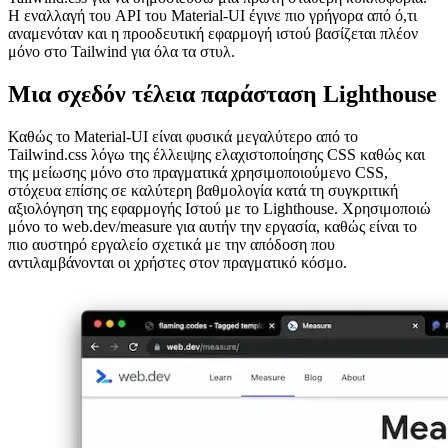
Image e83bc12b854c
Συνολικά, μου πήρε περίπου 6 νυχτερινές ώρες για να μεταβώ στο
Tailwind.css για να δημοσιεύσω μια πρώτη σταθερή κυκλοφορία.
Η εναλλαγή του API του Material-UI έγινε πιο γρήγορα από ό,τι
αναμενόταν και η προοδευτική εφαρμογή ιστού βασίζεται πλέον
μόνο στο Tailwind για όλα τα στυλ.
Μια σχεδόν τέλεια παράσταση Lighthouse
Καθώς το Material-UI είναι φυσικά μεγαλύτερο από το
Tailwind.css λόγω της έλλειψης ελαχιστοποίησης CSS καθώς και
της μείωσης μόνο στο πραγματικά χρησιμοποιούμενο CSS,
στόχευα επίσης σε καλύτερη βαθμολογία κατά τη συγκριτική
αξιολόγηση της εφαρμογής Ιστού με το Lighthouse. Χρησιμοποιώ
μόνο το web.dev/measure για αυτήν την εργασία, καθώς είναι το
πιο αυστηρό εργαλείο σχετικά με την απόδοση που
αντιλαμβάνονται οι χρήστες στον πραγματικό κόσμο.