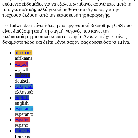
Ναι σίγουρα! Η συνολική μετάβαση κράτησε μόνο μερικές ώρες
και οδήγησε σε πραγματικό κέρδος απόδοσης και καλύτερη
βαθμολογία αναφοράς. Θα συντονίσω ορισμένες οπτικές πτυχές τις
επόμενες εβδομάδες για να εξαλείψω πιθανές ασυνέπειες μετά τη
μετεγκατάσταση, αλλά γενικά αισθάνομαι σίγουρος για την
τρέχουσα έκδοση κατά την κατασκευή της παραγωγής.
Το Tailwind.css είναι ίσως η πιο εργονομική βιβλιοθήκη CSS που
είναι διαθέσιμη αυτή τη στιγμή, γεγονός που κάνει την
κωδικοποίηση μια πολύ ωραία εμπειρία. Αν δεν το έχετε κάνει,
δοκιμάστε τώρα και δείτε μόνοι σας αν σας αρέσει όσο κι εμένα.
afrikaans
afrikaans
العربية
العربية
deutsch
deutsch
ελληνικά
ελληνικά
english
english
esperanto
esperanto
español