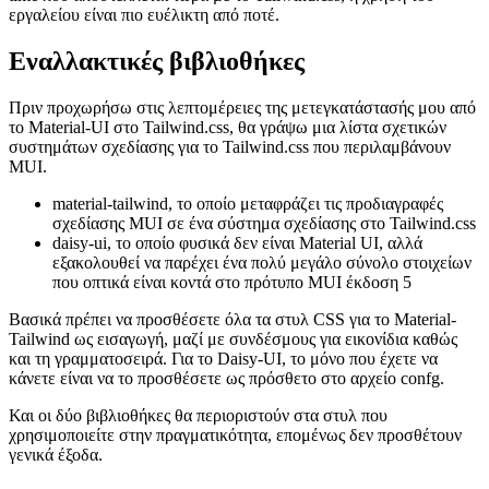
έκδοση παραγωγής χρησιμοποιεί μόνο εκείνες τις κλάσεις CSS που
καταναλώνονται πραγματικά. Χάρη στον μεταγλωττιστή just-in-
time που αποστέλλεται τώρα με το Tailwind.css, η χρήση του
εργαλείου είναι πιο ευέλικτη από ποτέ.
Εναλλακτικές βιβλιοθήκες
Πριν προχωρήσω στις λεπτομέρειες της μετεγκατάστασής μου από
το Material-UI στο Tailwind.css, θα γράψω μια λίστα σχετικών
συστημάτων σχεδίασης για το Tailwind.css που περιλαμβάνουν
MUI.
material-tailwind, το οποίο μεταφράζει τις προδιαγραφές
σχεδίασης MUI σε ένα σύστημα σχεδίασης στο Tailwind.css
daisy-ui, το οποίο φυσικά δεν είναι Material UI, αλλά
εξακολουθεί να παρέχει ένα πολύ μεγάλο σύνολο στοιχείων
που οπτικά είναι κοντά στο πρότυπο MUI έκδοση 5
Βασικά πρέπει να προσθέσετε όλα τα στυλ CSS για το Material-
Tailwind ως εισαγωγή, μαζί με συνδέσμους για εικονίδια καθώς
και τη γραμματοσειρά. Για το Daisy-UI, το μόνο που έχετε να
κάνετε είναι να το προσθέσετε ως πρόσθετο στο αρχείο confg.
Και οι δύο βιβλιοθήκες θα περιοριστούν στα στυλ που