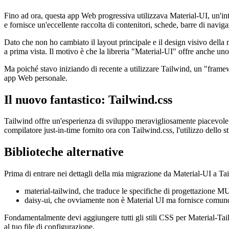
Il vecchio affidabile: Material-UI
Fino ad ora, questa app Web progressiva utilizzava Material-UI, un'int
e fornisce un'eccellente raccolta di contenitori, schede, barre di naviga
Dato che non ho cambiato il layout principale e il design visivo della
a prima vista. Il motivo è che la libreria "Material-UI" offre anche uno
Ma poiché stavo iniziando di recente a utilizzare Tailwind, un "framewo
app Web personale.
Il nuovo fantastico: Tailwind.css
Tailwind offre un'esperienza di sviluppo meravigliosamente piacevole.
compilatore just-in-time fornito ora con Tailwind.css, l'utilizzo dello s
Biblioteche alternative
Prima di entrare nei dettagli della mia migrazione da Material-UI a Ta
material-tailwind, che traduce le specifiche di progettazione MU
daisy-ui, che ovviamente non è Material UI ma fornisce comun