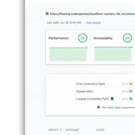
türkçe
türkçe
yiddish
yiddish
Suggestions