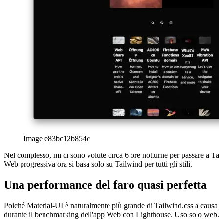
Image 9cfcc1921af4
Prima della migrazione, tutti i siti hanno ottenuto 100 punti ad ecce
tra 90 e 95 punti, a seconda delle prestazioni della rete perimetrale d
considerando che il sito utilizza parecchio stile (anche se sembra m
Image 88d09a7e3097
Conclusione: ne è valsa la pena?
Sì, sicuramente! La transizione complessiva ha richiesto solo un paio
a punto alcuni aspetti visivi per appianare potenziali incongruenze d
Tailwind.css è probabilmente la libreria CSS più ergonomica attualmente
quanto me.
afrikaans
afrikaans
العربية
العربية
deutsch
deutsch