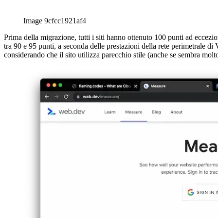
ελληνικά
ελληνικά
english
english
esperanto
esperanto
español
español
français
français
עברית
עברית
हिन्दी
हिन्दी
magyar
magyar
italiano
italiano
日本語
日本語
한국어
한국어
русский
русский