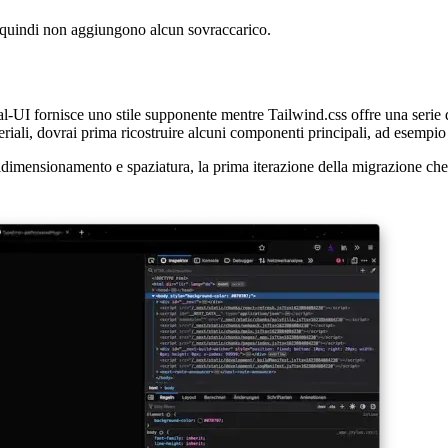
wind come importazione, insieme ai collegamenti per le icone e al carat
ti, quindi non aggiungono alcun sovraccarico.
ial-UI fornisce uno stile supponente mentre Tailwind.css offre una serie d
eriali, dovrai prima ricostruire alcuni componenti principali, ad esempio
 ridimensionamento e spaziatura, la prima iterazione della migrazione che
ilwind.css per pubblicare una prima versione stabile. Lo scambio dell'A
 della mancanza di una minimizzazione CSS e della riduzione al solo CS
/measure per questa attività, poiché è lo strumento più rigoroso per qu