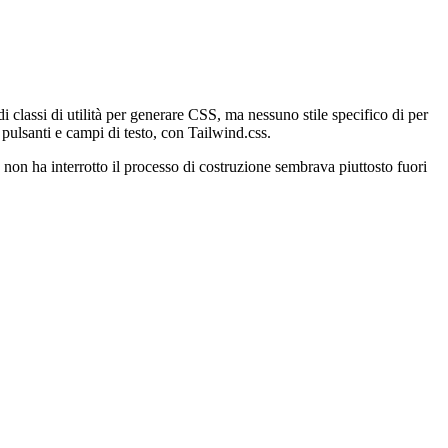
tere. Per Daisy-UI, tutto ciò che devi fare è aggiungerlo come plug-in
i classi di utilità per generare CSS, ma nessuno stile specifico di per
 pulsanti e campi di testo, con Tailwind.css.
 non ha interrotto il processo di costruzione sembrava piuttosto fuori
PI di Material-UI è stato eseguito più velocemente del previsto e l'app
S effettivamente utilizzato, miravo anche a un punteggio migliore
anto riguarda le prestazioni percepite nel mondo reale dagli utenti.