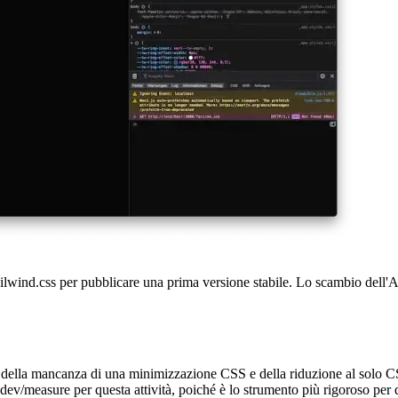
zione delle prestazioni, dove ho raggiunto circa 75-80 punti per misuraz
i Vercel, in cui è ospitata la PWA. Grazie a Tailwind.css, ora raggiungo 
olto minimale) così come media come video e immagini.
 d'ore e ha comportato un aumento delle prestazioni nel mondo reale e u
opo la migrazione, ma nel complesso sono fiducioso con la versione attu
 disponibile, il che rende la codifica un'esperienza davvero piacevole. 