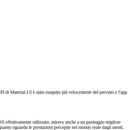
ione. Dopo la migrazione, ora posso segnalare una prestazione compresa
quasi un punteggio perfetto, il che è abbastanza impressionante
n punteggio di riferimento migliore. Nelle prossime settimane metterò
ale come build di produzione.
Se non l'hai fatto, prova ora e vedi di persona se ti piace tanto