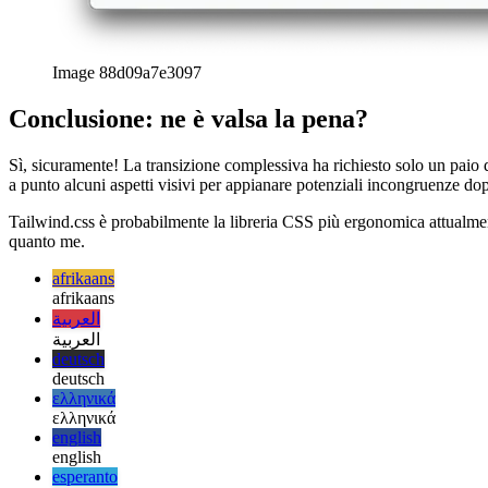
Studio UX: copia negli appunti
Come progettare un'azione di co