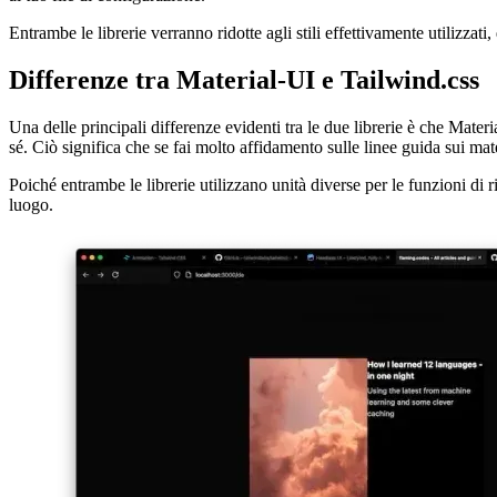
Fondamentalmente devi aggiungere tutti gli stili CSS per Material-Tail
al tuo file di configurazione.
Entrambe le librerie verranno ridotte agli stili effettivamente utilizza
Differenze tra Material-UI e Tailwind.css
Una delle principali differenze evidenti tra le due librerie è che Mater
sé. Ciò significa che se fai molto affidamento sulle linee guida sui mat
Poiché entrambe le librerie utilizzano unità diverse per le funzioni di
luogo.
Image e83bc12b854c
Nel complesso, mi ci sono volute circa 6 ore notturne per passare a Ta
Web progressiva ora si basa solo su Tailwind per tutti gli stili.
Una performance del faro quasi perfetta
Poiché Material-UI è naturalmente più grande di Tailwind.css a causa
durante il benchmarking dell'app Web con Lighthouse. Uso solo web.dev