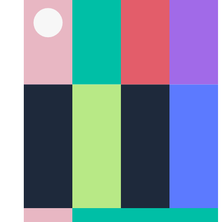
API κοινής χρήσης ιστού
Πώς χρησιμοποιείτε το εγγενές
κοινόχρηστο API του ιστού