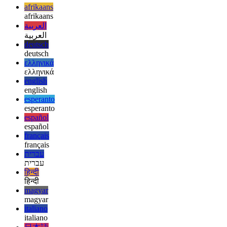
αποκτήσετε γρήγορα και εύκολα τη δική σας εφαρμογή Microsoft
Store!
afrikaans
afrikaans
العربية
العربية
deutsch
deutsch
ελληνικά
ελληνικά
english
english
esperanto
esperanto
español
español
français
français
עברית
עברית
हिन्दी
हिन्दी
magyar