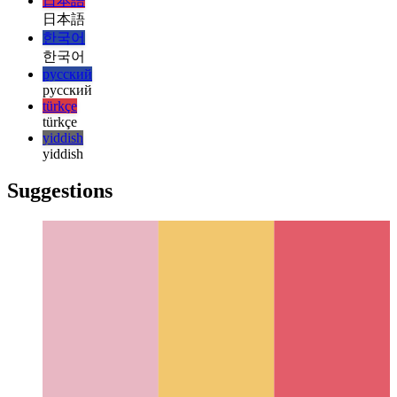
magyar
italiano
italiano
日本語
日本語
한국어
한국어
русский
русский
türkçe
türkçe
yiddish
yiddish
Suggestions