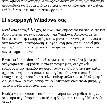
επισημαίνεται ως "περιορισμένη ικανότητα". Για να περάσετε τον
έλεγχο, πρέπει να μεταβείτε στην υποβολή σας και, στη συνέχεια,
να ανοίξετε τις "Επιλογές υποβολής" και να δώσετε μια σημείωση
στην ομάδα αξιολόγησης. Απλώς σχολιάστε ότι αυτή η δυνατότητα
προστέθηκε αυτόματα από το εργαλείο και ότι όλα πρέπει να είναι
καλά - δεν απαιτείται επιπλέον εργασία.
Η εφαρμογή Windows σας
Μετά από επιτυχή έλεγχο, το PWA σας δημοσιεύεται στο Microsoft
App Store ως εγγενής εφαρμογή για Windows. Ανάλογα με τη
διαμόρφωση της εφαρμογής ιστού, μόνο οι αλλαγές στο μανιφέστο
απαιτούν νέα μεταφόρτωση. Η εφαρμογή μου χρησιμοποιεί μια
πρώτη διαδικτυακή στρατηγική, επομένως το περιεχόμενο είναι
πάντα ενημερωμένο.
Είναι μια διασκεδαστική μαθησιακή εμπειρία για ένα βροχερό
απόγευμα του Σαββάτου. Κατά τη γνώμη μου, οι εγγενείς
εφαρμογές δεν χρειάζονται πλέον όταν χρησιμοποιείτε μια καλά
σχεδιασμένη προοδευτική εφαρμογή ιστού, αλλά η ύπαρξη
καταχώρισης καταστήματος είναι επίσης πολύ ωραία. Η πληρωμή
για ξεκλείδωμα ενός λογαριασμού Microsoft είναι πολύ μικρή, γι
'αυτό αποφάσισα να πάω μαζί του.
Ελπίζω να απολαύσατε αυτό το σεμινάριο και να μάθετε πώς να