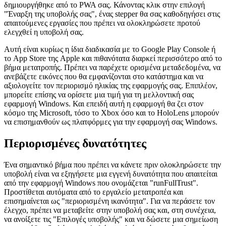
Έχουμε σχεδόν τελειώσει! Αυτό που απομένει τώρα είναι η
υποβολή της νέας εγγενής εφαρμογής Windows, που
δημιουργήθηκε από το PWA σας. Κάνοντας κλικ στην επιλογή
"Έναρξη της υποβολής σας", ένας stepper θα σας καθοδηγήσει στις
απαιτούμενες εργασίες που πρέπει να ολοκληρώσετε προτού
ελεγχθεί η υποβολή σας.
Αυτή είναι κυρίως η ίδια διαδικασία με το Google Play Console ή
το App Store της Apple και πιθανότατα διαρκεί περισσότερο από το
βήμα μετατροπής. Πρέπει να παρέχετε ορισμένα μεταδεδομένα, να
ανεβάζετε εικόνες που θα εμφανίζονται στο κατάστημα και να
αξιολογείτε τον περιορισμό ηλικίας της εφαρμογής σας. Επιπλέον,
μπορείτε επίσης να ορίσετε μια τιμή για τη μελλοντική σας
εφαρμογή Windows. Και επειδή αυτή η εφαρμογή θα ζει στον
κόσμο της Microsoft, τόσο το Xbox όσο και το HoloLens μπορούν
να επισημανθούν ως πλατφόρμες για την εφαρμογή σας Windows.
Περιορισμένες δυνατότητες
Ένα σημαντικό βήμα που πρέπει να κάνετε πριν ολοκληρώσετε την
υποβολή είναι να εξηγήσετε μια εγγενή δυνατότητα που απαιτείται
από την εφαρμογή Windows που ονομάζεται "runFullTrust".
Προστίθεται αυτόματα από το εργαλείο μετατροπέα και