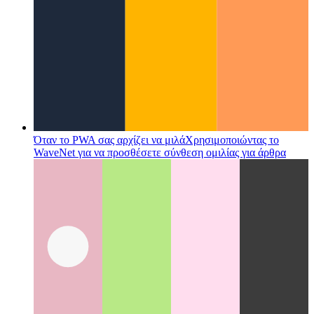
Όταν το PWA σας αρχίζει να μιλά
Χρησιμοποιώντας το
WaveNet για να προσθέσετε σύνθεση ομιλίας για άρθρα