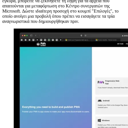
Αφού εισαγάγετε τη διεύθυνση URL έναρξης της εφαρμογής ιστού
σας, το εργαλείο δημιουργεί μια βαθμολογία για την αξιολόγηση
της ετοιμότητας του PWA. Εάν όλα τα απαιτούμενα πεδία είναι
έγκυρα, μπορείτε να ξεκινήσετε τη λήψη για τα αρχεία που
απαιτούνται για μεταφόρτωση στο Κέντρο συνεργατών της
Microsoft. Δώστε ιδιαίτερη προσοχή στο κουμπί "Επιλογές", το
οποίο ανοίγει μια προβολή όπου πρέπει να εισαγάγετε τα τρία
αναγνωριστικά που δημιουργήθηκαν πριν.