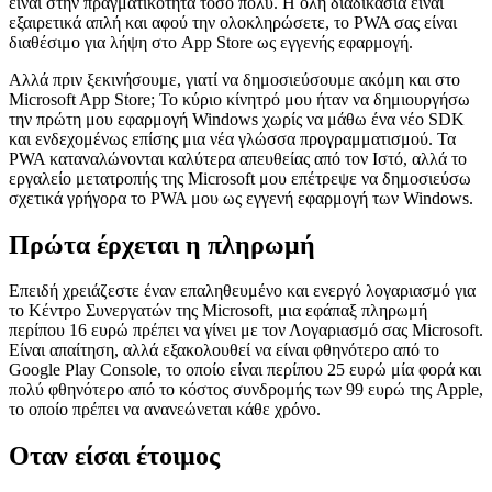
Εάν θέλετε να προσφέρετε την προοδευτική εφαρμογή ιστού σας
στο App Store της Microsoft, τα βήματα που πρέπει να κάνετε δεν
είναι στην πραγματικότητα τόσο πολύ. Η όλη διαδικασία είναι
εξαιρετικά απλή και αφού την ολοκληρώσετε, το PWA σας είναι
διαθέσιμο για λήψη στο App Store ως εγγενής εφαρμογή.
Αλλά πριν ξεκινήσουμε, γιατί να δημοσιεύσουμε ακόμη και στο
Microsoft App Store; Το κύριο κίνητρό μου ήταν να δημιουργήσω
την πρώτη μου εφαρμογή Windows χωρίς να μάθω ένα νέο SDK
και ενδεχομένως επίσης μια νέα γλώσσα προγραμματισμού. Τα
PWA καταναλώνονται καλύτερα απευθείας από τον Ιστό, αλλά το
εργαλείο μετατροπής της Microsoft μου επέτρεψε να δημοσιεύσω
σχετικά γρήγορα το PWA μου ως εγγενή εφαρμογή των Windows.
Πρώτα έρχεται η πληρωμή
Επειδή χρειάζεστε έναν επαληθευμένο και ενεργό λογαριασμό για
το Κέντρο Συνεργατών της Microsoft, μια εφάπαξ πληρωμή
περίπου 16 ευρώ πρέπει να γίνει με τον Λογαριασμό σας Microsoft.
Είναι απαίτηση, αλλά εξακολουθεί να είναι φθηνότερο από το
Google Play Console, το οποίο είναι περίπου 25 ευρώ μία φορά και
πολύ φθηνότερο από το κόστος συνδρομής των 99 ευρώ της Apple,
το οποίο πρέπει να ανανεώνεται κάθε χρόνο.