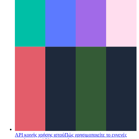
Διορθώστε το κιτ για κινητά 100vh
Ο χειρισμός του Mobile
Webkit των 100vh ίσως χρειαστεί περισσότερη προσοχή