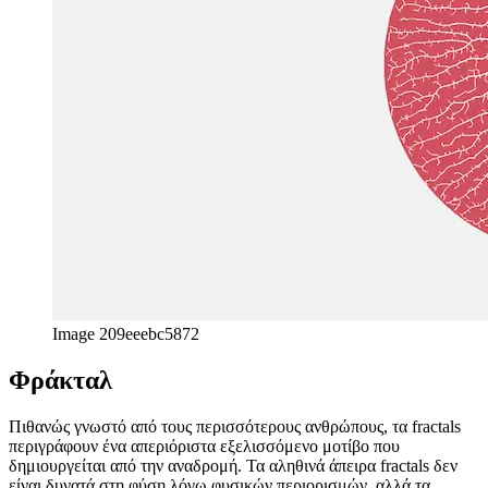
περιγράφουν ένα απεριόριστα εξελισσόμενο μοτίβο που
δημιουργείται από την αναδρομή. Τα αληθινά άπειρα fractals δεν
είναι δυνατά στη φύση λόγω φυσικών περιορισμών, αλλά τα
χαρακτηριστικά fractal είναι παρατηρήσιμα σε πολλά μέρη, για
παράδειγμα δομές διακλάδωσης δέντρων, κεραυνές ή κελύφη
nautilus, για να αναφέρουμε μερικά.