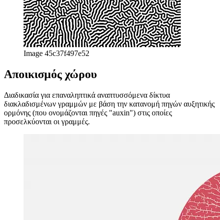
Image 45c37f497e52
Αποικισμός χώρου
Διαδικασία για επαναληπτικά αναπτυσσόμενα δίκτυα
διακλαδισμένων γραμμών με βάση την κατανομή πηγών αυξητικής
ορμόνης (που ονομάζονται πηγές "auxin") στις οποίες
προσελκύονται οι γραμμές.
Image 209eeebc5872
Φράκταλ
Πιθανώς γνωστό από τους περισσότερους ανθρώπους, τα fractals