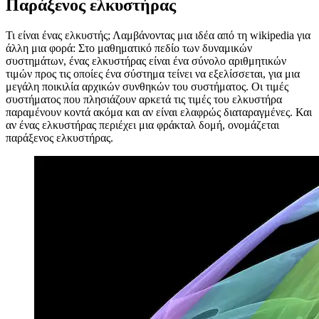
हिन्दी
magyar
magyar
italiano
italiano
日本語
日本語
한국어
한국어
русский
русский
türkçe
türkçe
yiddish
yiddish
Suggestions