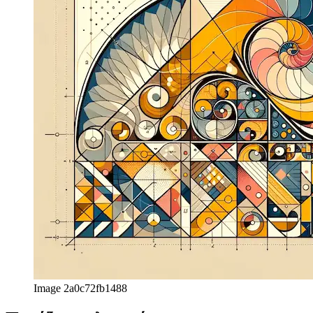
στον τρόπο με τον οποίο μπορούν να χρησιμοποιηθούν για να
βελτιώσουν κινούμενες εικόνες ή UX για εφαρμογές Ιστού, καθώς
αυτός εξακολουθεί να είναι ο κύριος τομέας εργασίας μου.
Tom
afrikaans
afrikaans
العربية
العربية
deutsch
deutsch
ελληνικά
ελληνικά
english
english
esperanto
esperanto
español
español
français
français
עברית
עברית
हिन्दी