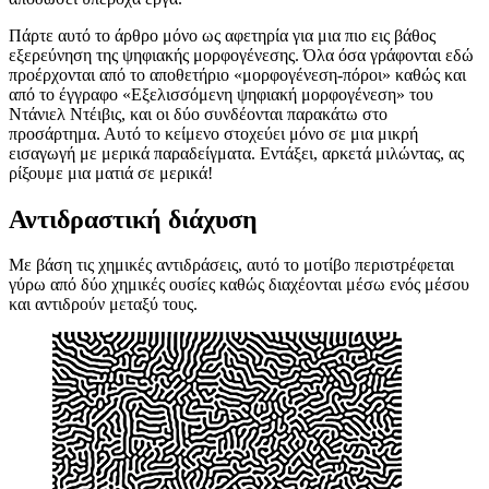
μυστήριο γύρω από περίπλοκα φυσικά σχέδια με γοήτευε πάντα
καθώς περιλαμβάνει μια τόσο ακριβή ομορφιά. Εφαρμοσμένη στην
αρχιτεκτονική ή την τέχνη, η χρήση της μορφογένεσης μπορεί να
αποδώσει υπέροχα έργα.
Πάρτε αυτό το άρθρο μόνο ως αφετηρία για μια πιο εις βάθος
εξερεύνηση της ψηφιακής μορφογένεσης. Όλα όσα γράφονται εδώ
προέρχονται από το αποθετήριο «μορφογένεση-πόροι» καθώς και
από το έγγραφο «Εξελισσόμενη ψηφιακή μορφογένεση» του
Ντάνιελ Ντέιβις, και οι δύο συνδέονται παρακάτω στο
προσάρτημα. Αυτό το κείμενο στοχεύει μόνο σε μια μικρή
εισαγωγή με μερικά παραδείγματα. Εντάξει, αρκετά μιλώντας, ας
ρίξουμε μια ματιά σε μερικά!
Αντιδραστική διάχυση
Με βάση τις χημικές αντιδράσεις, αυτό το μοτίβο περιστρέφεται
γύρω από δύο χημικές ουσίες καθώς διαχέονται μέσω ενός μέσου
και αντιδρούν μεταξύ τους.