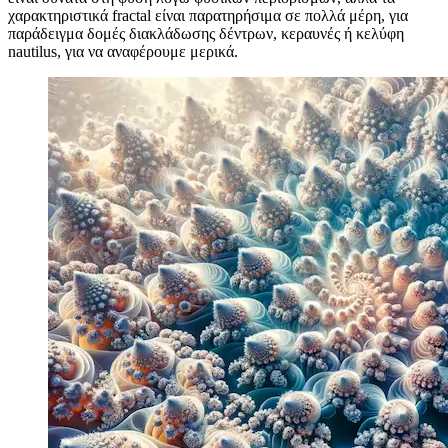
Image 9fab1df82b5c
Χρυσή αναλογία
Ένα πολύ διάσημο σχέδιο και συνδέεται κυρίως με τη φυσική
ομορφιά και την αρμονία. Λαμβάνοντας τον ορισμό από τη
wikipedia, στα μαθηματικά, δύο ποσότητες είναι στη χρυσή
αναλογία εάν η αναλογία τους είναι η ίδια με την αναλογία του
αθροίσματος τους προς τη μεγαλύτερη από τις δύο ποσότητες.
Image 2a0c72fb1488