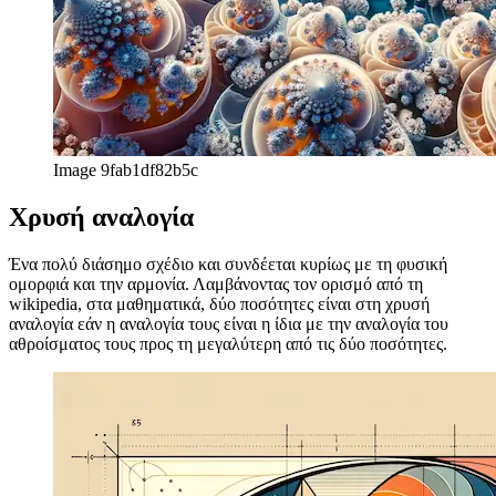
Παράξενος ελκυστήρας
Τι είναι ένας ελκυστής; Λαμβάνοντας μια ιδέα από τη wikipedia για
άλλη μια φορά: Στο μαθηματικό πεδίο των δυναμικών
συστημάτων, ένας ελκυστήρας είναι ένα σύνολο αριθμητικών
τιμών προς τις οποίες ένα σύστημα τείνει να εξελίσσεται, για μια
μεγάλη ποικιλία αρχικών συνθηκών του συστήματος. Οι τιμές
συστήματος που πλησιάζουν αρκετά τις τιμές του ελκυστήρα
παραμένουν κοντά ακόμα και αν είναι ελαφρώς διαταραγμένες. Και
αν ένας ελκυστήρας περιέχει μια φράκταλ δομή, ονομάζεται
παράξενος ελκυστήρας.
Image 073699ecfc3e
Επόμενα βήματα
Αυτή είναι μια γρήγορη επισκόπηση ορισμένων σχημάτων και
σωμάτων που ορίζονται από την ψηφιακή μορφογένεση. Όχι μόνο
οι φόρμες είναι περίπλοκες, αλλά και ολόκληρο το πεδίο με τις
πολλές υποκατηγορίες και διεπιστημονικές πτυχές. Ελπίζω να είστε
περίεργοι τώρα για να εξερευνήσετε περισσότερα, καθώς αυτό θα
κάνω. Τα μελλοντικά άρθρα θα επικεντρωθούν περισσότερο σε
συγκεκριμένα στοιχεία της ψηφιακής μορφογένεσης και πιθανώς