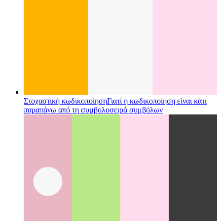
API κοινής χρήσης ιστού
Πώς χρησιμοποιείτε το εγγενές
κοινόχρηστο API του ιστού