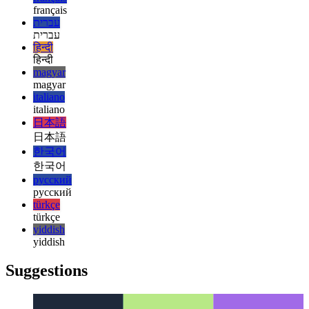
Άνοιγμα ≠ άνοιγμα
Μορφές, ευκαιρίες και μειονεκτήματα της
ανοιχτής επιστήμης