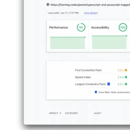
Tailwind.cssは、おそらく現在利用可能な最も人間工
入っているかどうかを確認してください。
afrikaans
afrikaans
العربية
العربية
deutsch
deutsch
ελληνικά
ελληνικά
english
english
esperanto
esperanto
español
español
français
français
עברית
עברית
हिन्दी
हिन्दी
magyar