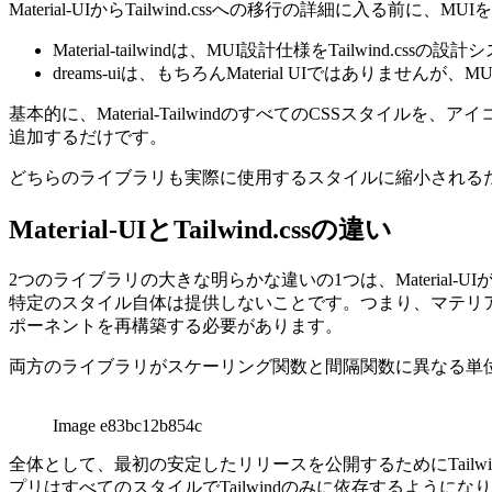
Material-UIからTailwind.cssへの移行の詳細に入る前に
Material-tailwindは、MUI設計仕様をTailwind.cs
dreams-uiは、もちろんMaterial UIではあり
基本的に、Material-TailwindのすべてのCSSスタイル
追加するだけです。
どちらのライブラリも実際に使用するスタイルに縮小される
Material-UIとTailwind.cssの違い
2つのライブラリの大きな明らかな違いの1つは、Material-
特定のスタイル自体は提供しないことです。つまり、マテリアル
ポーネントを再構築する必要があります。
両方のライブラリがスケーリング関数と間隔関数に異なる単
Image e83bc12b854c
全体として、最初の安定したリリースを公開するためにTailwind