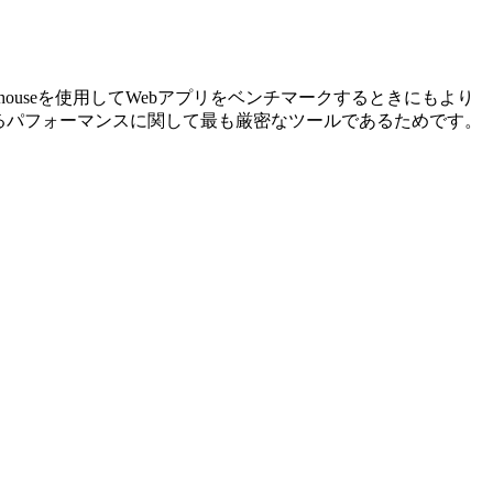
ighthouseを使用してWebアプリをベンチマークするときにもより
知覚するパフォーマンスに関して最も厳密なツールであるためです。
0ポイントに達しました。移行後、PWAがホストされている
ilwind.cssのおかげで、ほぼ完璧なスコアに到達しました。
用していることを考えると、非常に印象的です。
ました。移行後の潜在的な不整合を解消するために、今後数週
。