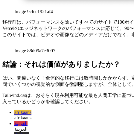
magyar
italiano
italiano
日本語
日本語
한국어
한국어
русский
русский
türkçe
türkçe
yiddish
yiddish
Suggestions