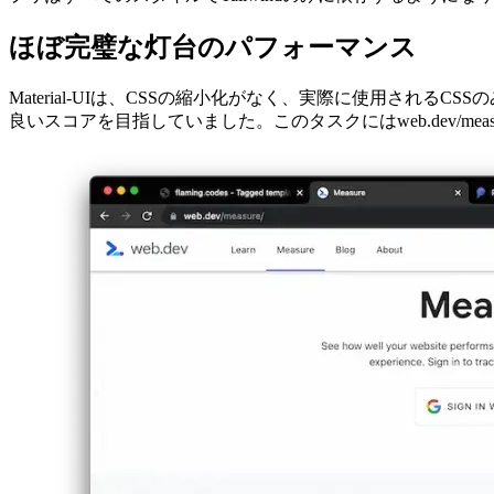
プリはすべてのスタイルでTailwindのみに依存するようにな
ほぼ完璧な灯台のパフォーマンス
Material-UIは、CSSの縮小化がなく、実際に使用されるCSS
良いスコアを目指していました。このタスクにはweb.dev/
Image 9cfcc1921af4
移行前は、パフォーマンスを除いてすべてのサイトで100ポ
Vercelのエッジネットワークのパフォーマンスに応じて、90
このサイトでは、ビデオや画像などのメディアだけでなく、
Image 88d09a7e3097
結論：それは価値がありましたか？
はい、間違いなく！全体的な移行には数時間しかかからず、
間でいくつかの視覚的な側面を微調整しますが、全体として