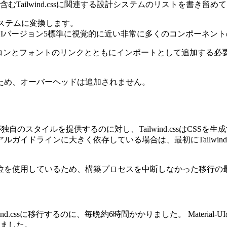
、MUIを含むTailwind.cssに関連する設計システムのリストを書き留
sの設計システムに変換します。
ませんが、MUIバージョン5標準に視覚的に近い非常に多くのコンポー
を、アイコンとフォントのリンクとともにインポートとして追加する必要があり
ため、オーバーヘッドは追加されません。
UIが独自のスタイルを提供するのに対し、Tailwind.cssはC
ガイドラインに大きく依存している場合は、最初にTailwind
位を使用しているため、構築プロセスを中断しなかった移行の
.cssに移行するのに、毎晩約6時間かかりました。 Material