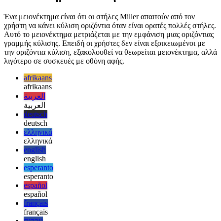
των ψωμιού.
Μειονέκτημα των στηλών Miller
Ένα μειονέκτημα είναι ότι οι στήλες Miller απαιτούν από τον
χρήστη να κάνει κύλιση οριζόντια όταν είναι ορατές πολλές στήλες.
Αυτό το μειονέκτημα μετριάζεται με την εμφάνιση μιας οριζόντιας
γραμμής κύλισης. Επειδή οι χρήστες δεν είναι εξοικειωμένοι με
την οριζόντια κύλιση, εξακολουθεί να θεωρείται μειονέκτημα, αλλά
λιγότερο σε συσκευές με οθόνη αφής.
afrikaans
afrikaans
العربية
العربية
deutsch
deutsch
ελληνικά
ελληνικά
english
english
esperanto
esperanto
español