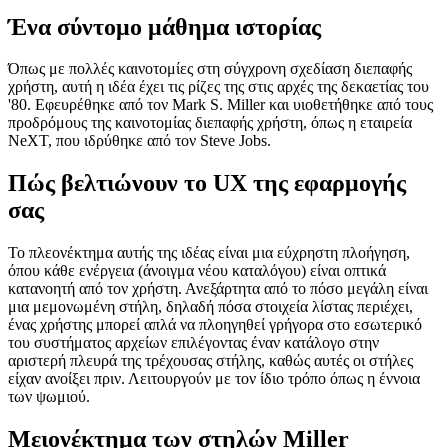
Image 84cfb2579731
Ένα σύντομο μάθημα ιστορίας
Όπως με πολλές καινοτομίες στη σύγχρονη σχεδίαση διεπαφής
χρήστη, αυτή η ιδέα έχει τις ρίζες της στις αρχές της δεκαετίας του
'80. Εφευρέθηκε από τον Mark S. Miller και υιοθετήθηκε από τους
προδρόμους της καινοτομίας διεπαφής χρήστη, όπως η εταιρεία
NeXT, που ιδρύθηκε από τον Steve Jobs.
Πώς βελτιώνουν το UX της εφαρμογής
σας
Το πλεονέκτημα αυτής της ιδέας είναι μια εύχρηστη πλοήγηση,
όπου κάθε ενέργεια (άνοιγμα νέου καταλόγου) είναι οπτικά
κατανοητή από τον χρήστη. Ανεξάρτητα από το πόσο μεγάλη είναι
μια μεμονωμένη στήλη, δηλαδή πόσα στοιχεία λίστας περιέχει,
ένας χρήστης μπορεί απλά να πλοηγηθεί γρήγορα στο εσωτερικό
του συστήματος αρχείων επιλέγοντας έναν κατάλογο στην
αριστερή πλευρά της τρέχουσας στήλης, καθώς αυτές οι στήλες
είχαν ανοίξει πριν. Λειτουργούν με τον ίδιο τρόπο όπως η έννοια