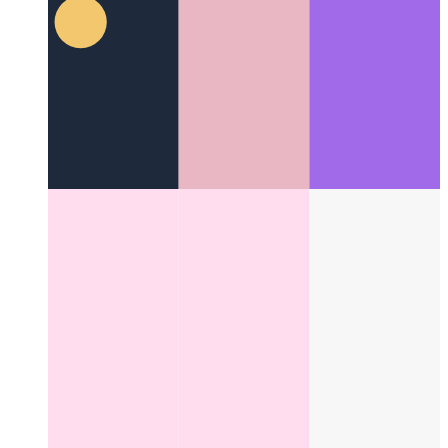
Δρομέας δοκιμής στοιχείων Cypress
Δοκιμές συστατικών
μονάδων δόμησης για το React
Categories