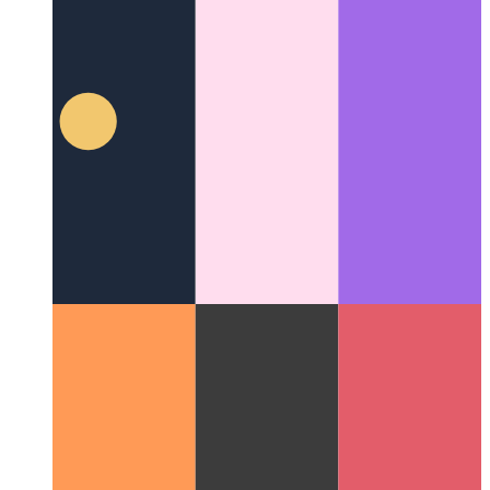
Υπερβολική φόρτιση Github Markdown
Δείτε πόσο ευέλικτο
μπορεί να είναι το Markdown του Github