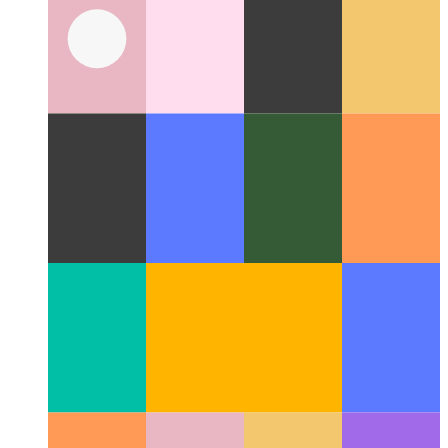
Codespaces από τον Github
IDE ως υπηρεσία, διαθέσιμη στο
πρόγραμμα περιήγησής σας