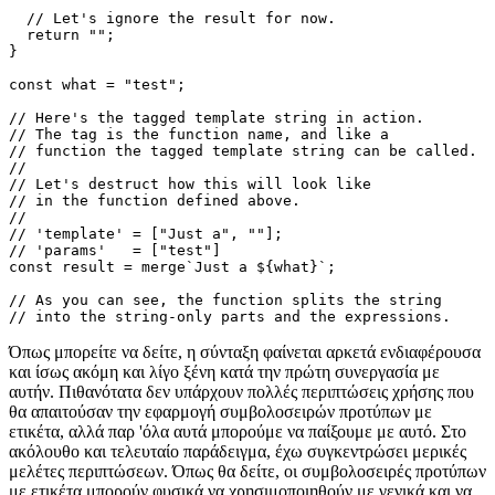
  // 'params' then is an array of strings

  // that were provided as paramteres to the

  // template string.

  // Let's ignore the result for now.

  return "";

}

const what = "test";

// Here's the tagged template string in action.

// The tag is the function name, and like a 

// function the tagged template string can be called.

//

// Let's destruct how this will look like

// in the function defined above.

//

// 'template' = ["Just a", ""];

// 'params'   = ["test"]

const result = merge`Just a ${what}`;

// As you can see, the function splits the string

Όπως μπορείτε να δείτε, η σύνταξη φαίνεται αρκετά ενδιαφέρουσα
και ίσως ακόμη και λίγο ξένη κατά την πρώτη συνεργασία με
αυτήν. Πιθανότατα δεν υπάρχουν πολλές περιπτώσεις χρήσης που
θα απαιτούσαν την εφαρμογή συμβολοσειρών προτύπων με
ετικέτα, αλλά παρ 'όλα αυτά μπορούμε να παίξουμε με αυτό. Στο