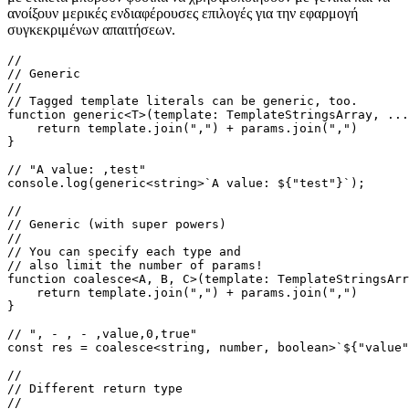
ακόλουθο και τελευταίο παράδειγμα, έχω συγκεντρώσει μερικές
μελέτες περιπτώσεων. Όπως θα δείτε, οι συμβολοσειρές προτύπων
με ετικέτα μπορούν φυσικά να χρησιμοποιηθούν με γενικά και να
ανοίξουν μερικές ενδιαφέρουσες επιλογές για την εφαρμογή
συγκεκριμένων απαιτήσεων.
// 

// Generic

//

// Tagged template literals can be generic, too.

function generic<T>(template: TemplateStringsArray, ...
    return template.join(",") + params.join(",")

}

// "A value: ,test"

console.log(generic<string>`A value: ${"test"}`);

//

// Generic (with super powers)

//

// You can specify each type and 

// also limit the number of params!

function coalesce<A, B, C>(template: TemplateStringsArr
    return template.join(",") + params.join(",")

}

// ", - , - ,value,0,true" 

const res = coalesce<string, number, boolean>`${"value"