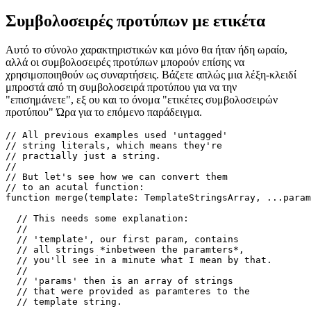
}

// "Hi everybody: Tom, Luke!"

Συμβολοσειρές προτύπων με ετικέτα
Αυτό το σύνολο χαρακτηριστικών και μόνο θα ήταν ήδη ωραίο,
αλλά οι συμβολοσειρές προτύπων μπορούν επίσης να
χρησιμοποιηθούν ως συναρτήσεις. Βάζετε απλώς μια λέξη-κλειδί
μπροστά από τη συμβολοσειρά προτύπου για να την
"επισημάνετε", εξ ου και το όνομα "ετικέτες συμβολοσειρών
προτύπου" Ώρα για το επόμενο παράδειγμα.
// All previous examples used 'untagged'

// string literals, which means they're 

// practially just a string.

//

// But let's see how we can convert them

// to an acutal function:

function merge(template: TemplateStringsArray, ...param
  // This needs some explanation:

  //

  // 'template', our first param, contains

  // all strings *inbetween the paramters*,

  // you'll see in a minute what I mean by that.

  //
