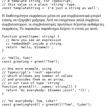
// A common string as reference.

const string = "I'm just a string";

// A template string. For Typescript,

// this value is a plain 'string'-type.

Η διαθεσιμότητα εκφράσεων μέσα σε μια συμβολοσειρά μπορεί
επίσης να εξηγηθεί γρήγορα. Αντί να επιτρέπουν απλά σύμβολα
συμβολοσειρών, οι συμβολοσειρές προτύπων δέχονται αυθαίρετες
εκφράσεις. Το παρακάτω παράδειγμα δείχνει τι εννοώ με αυτό.
function greet(name: string) {

  // Here you see an expression

  // *embedded* inside a string.

  return `Hello, ${name}!`;

}

// "Hello, Tom!"

const greeting = greet("Tom");

// One more example, using

// Typescript's 'rest'-operator

// which allowes any number of values

// and provides them as an array,

// in our case of type 'string'.

function greetAll(...names: string[]) {

  return `Hi everybody: ${names.join(", ")}!`;
