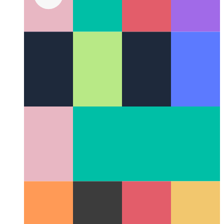
Τύποι συμβολοσειρών προτύπων γραφής
Πώς να περιορίσετε
τους τύπους συμβολοσειρών χρησιμοποιώντας τον
μηχανισμό συμβολοσειρών προτύπων