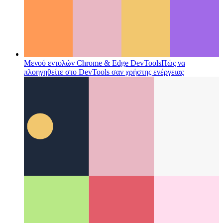
Μενού εντολών Chrome & Edge DevTools
Πώς να
πλοηγηθείτε στο DevTools σαν χρήστης ενέργειας