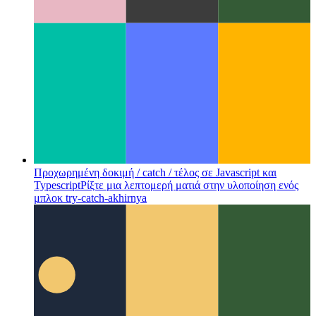
Προχωρημένη δοκιμή / catch / τέλος σε Javascript και
Typescript
Ρίξτε μια λεπτομερή ματιά στην υλοποίηση ενός
μπλοκ try-catch-akhirnya