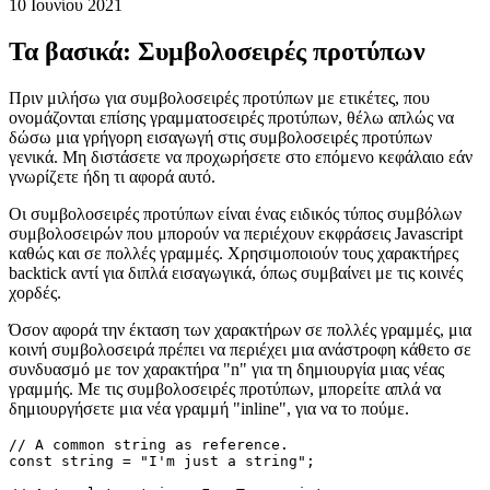
Τρόπος χρήσης συμβολοσειρών προτύπων ως συναρτήσεων
10 Ιουνίου 2021
Τα βασικά: Συμβολοσειρές προτύπων
Πριν μιλήσω για συμβολοσειρές προτύπων με ετικέτες, που
ονομάζονται επίσης γραμματοσειρές προτύπων, θέλω απλώς να
δώσω μια γρήγορη εισαγωγή στις συμβολοσειρές προτύπων
γενικά. Μη διστάσετε να προχωρήσετε στο επόμενο κεφάλαιο εάν
γνωρίζετε ήδη τι αφορά αυτό.
Οι συμβολοσειρές προτύπων είναι ένας ειδικός τύπος συμβόλων
συμβολοσειρών που μπορούν να περιέχουν εκφράσεις Javascript
καθώς και σε πολλές γραμμές. Χρησιμοποιούν τους χαρακτήρες
backtick αντί για διπλά εισαγωγικά, όπως συμβαίνει με τις κοινές
χορδές.
Όσον αφορά την έκταση των χαρακτήρων σε πολλές γραμμές, μια
κοινή συμβολοσειρά πρέπει να περιέχει μια ανάστροφη κάθετο σε
συνδυασμό με τον χαρακτήρα "n" για τη δημιουργία μιας νέας
γραμμής. Με τις συμβολοσειρές προτύπων, μπορείτε απλά να
δημιουργήσετε μια νέα γραμμή "inline", για να το πούμε.