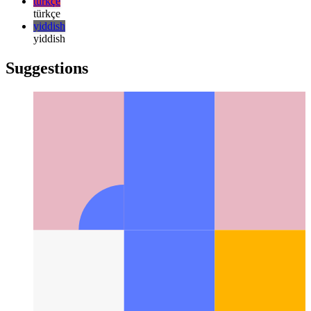
한국어
русский
русский
türkçe
türkçe
yiddish
yiddish
Suggestions