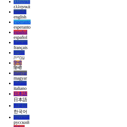
العربية
deutsch
deutsch
ελληνικά
ελληνικά
english
english
esperanto
esperanto
español
español
français
français
עברית
עברית
हिन्दी
हिन्दी
magyar
magyar
italiano
italiano
日本語
日本語
한국어