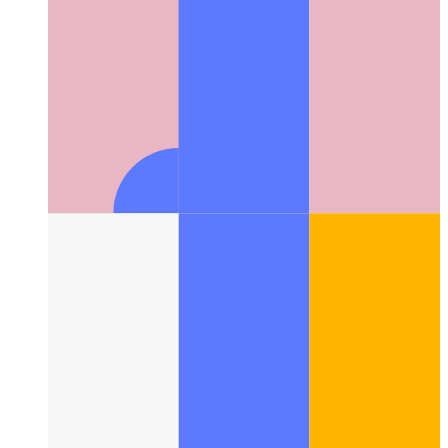
מילנער קאָלומנס
א גרויס אויסלייג באַגריף אַז טשיינדזשד די UI
פֿאַר פילעסיסטעמס