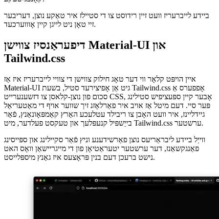
אַ אַרייַנפיר, צוזאַמען מיט לינקס פֿאַר ייקאַנז און די שריפֿט. פֿאַר Daisy-
UI, אַלע איר האָבן צו טאָן איז צו לייגן עס ווי אַ פּלוגין צו דיין
קאָנפג-טעקע.
ביידע לייברעריז וועט זיין רידוסט צו די סטיילז איר טאַקע נוצן, דעריבער
זיי טאָן ניט לייגן קיין אָוווערכעד.
דיפעראַנסיז צווישן Material-UI און
Tailwind.css
איין הויפּט קלאָר ווי דער טאָג חילוק צווישן די צוויי לייברעריז איז אַז
Material-UI גיט אַן אָפיצירעד סטיל, בשעת Tailwind.css אָפפערס אַ
סכום פון נוצן-קלאסן צו דזשענערייט CSS, אָבער קיין ספּעציפיש סטילינג
פּער סיי. דעם מיטל אַז אויב איר פאַרלאָזנ זיך שווער אויף די מאַטעריאַל
גיידליינז, איר וועט האָבן צו ריבילד עטלעכע האַרץ קאַמפּאָונאַנץ, פֿאַר
בייַשפּיל קנעפּלעך און טעקסט פעלדער, מיט Tailwind.css ערשטער.
ווייַל ביידע ליבראַריעס נוצן פאַרשידענע וניץ פֿאַר סקיילינג און ספּייסינג
פאַנגקשאַנז, דער ערשטער יטעראַטיאָן פון די מייגריישאַן וואָס האט
נישט ברעכן דעם בנין פּראָצעס איז גאַנץ מיספּלייסט.
Image e83bc12b854c
קוילעלדיק, עס גענומען מיר וועגן 6 נייטלי שעה צו יבערגאַנג צו