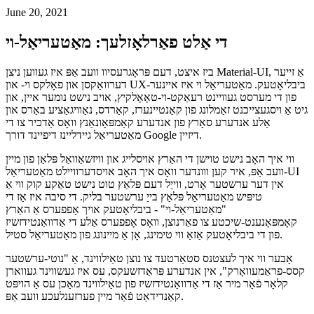
פאַל לערנען וועגן ריפּלייסינג Material-UI מיט Tailwind.css
June 20, 2021
די אַלט פאַרלאָזלעך: מאַטעריאַל-וי
ביז איצט, דעם פּראָגרעסיוו וועב אַפּ איז געווען ניצן Material-UI, אַ זייער
דערוואַקסן און פאָלקס וי- און UX-ביבליאָטעק. מאַטעריאַל וי איז איינער
פון די מערסט געוויינט רעאַקט-וי-טאָאָלקיץ, אויב נישט נומער איין, און
גיט אַ ויסגעצייכנט זאַמלונג פון קאַנטיינערז, קאַרדס, נאַוויגאַציע באַרס און
אַלע אנדערע סאָרץ פון אנדערע קאַמפּאָונאַנץ וואָס אַדכיר צו די
מאַטעריאַל גיידליינז דיפיינד דורך Google דיזיין.
ווי איך האָב נישט טוישן די האַרץ אויסלייג און וויזשאַוואַל פּלאַן פון מיין
וועב אַפּ, איר קען ווונדער וואָס איך האָב אויסדערוויילט מאַטעריאַל-UI
אין דער ערשטער אָרט, ווייַל דעם פּלאַץ טוט נישט טאַקע קוק ווי אַ
טיפּיש מאַטעריאַל פּלאַץ בייַ ערשטער בליק. די סיבה איז אַז די
"מאַטעריאַל-וי" - ביבליאָטעק אויך אָפפערס אַ האַרץ
קאָמפּאָנענט-שיכטע צו פאַרנוצן, וואָס אָפפערס אַלע די אַדוואַנטידזשיז
פון די ביבליאָטעק אַזאַ ווי טימינג, אָן אַ מיינונג פון מאַטעריאַל סטיל.
אָבער ווי איך לעצטנס סטאַרטעד צו נוצן טאַילווינד, אַ "נוטי-ערשטער
קסס-פראַמעוואָרק", אין אנדערע פּראַדזשעקס, עס איז געשווינד געווארן
קלאָר פֿאַר מיר אַז די אַדוואַנטידזשיז פון טאַילווינד מאַכן עס אַ הויפּט