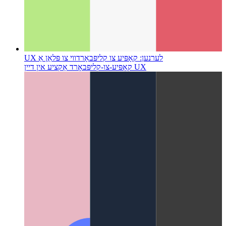
טייפּסקריפּט טאַגד מוסטער סטרינגס
ווי צו נוצן מוסטער סטרינגס
ווי פאַנגקשאַנז