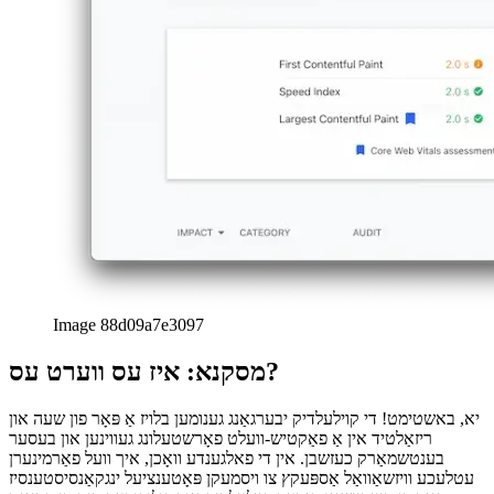
UX לערנען: קאָפּיע צו קליפּבאָרד
ווי צו פּלאַן אַ
קאָפּיע-צו-קליפּבאָרד אַקציע אין דיין UX