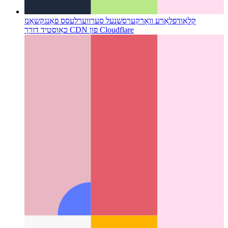
טראַסטיד וועב אַקטיוויטי
ווי אַזוי צו וואַלאַדייט דיין וועב אַפּ - און
שאַפֿן אַן אַנדרויד אַפּ פֿון אים