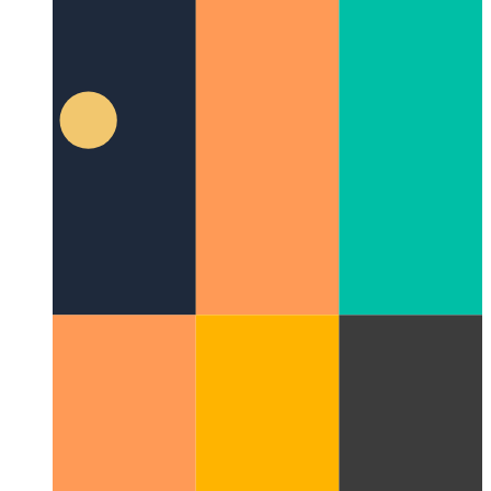
קוק אויף אַ נייַע אַספּעקט אין UI פּלאַן
וואָס איז אַ וי מוסטער?