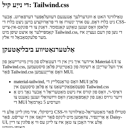
קאַנדידאַט פֿאַר מיין פערזענלעכע וועב אַפּ.
די נייַע קיל: Tailwind.css
טאַילווינד האט אַ ווונדערלעך אָנגענעם דעוועלאָפּער דערפאַרונג. אָבער
ניט בלויז דאָס, עס אויך ינשורז אַז די פּראָדוקציע בויען ניצט בלויז די CSS-
קלאסן וואָס זענען טאַקע קאַנסומד. דאַנק צו די פּונקט-אין-צייט
קאַמפּיילער אַז איצט שיפן מיט Tailwind.css, די נוצן פון דעם געצייַג איז
מער פלעקסאַבאַל ווי אלץ.
אַלטערנאַטיווע ביבליאָטעקן
איידער איך גיין אין די דעטאַילס פון מיין מייגריישאַן פון Material-UI צו
Tailwind.css, איך וועל שרייַבן אַ רשימה פון באַטייַטיק פּלאַן סיסטעמען
פֿאַר Tailwind.css וואָס אַרייַננעמען MUI.
material-tailwind, וואָס טראַנסלייץ די MUI פּלאַן
ספּעסאַפאַקיישאַנז צו אַ פּלאַן סיסטעם אין Tailwind.css
דאַיסי-וי, וואָס פון קורס איז נישט מאַטעריאַל וי אָבער נאָך גיט אַ
זייער גרויס גאַנג פון קאַמפּאָונאַנץ וואָס וויזשוואַלי זענען נאָענט צו
די MUI ווערסיע 5 נאָרמאַל
בייסיקלי, איר מוזן לייגן אַלע די CSS-סטיילז פֿאַר מאַטעריאַל-טאַילווינד ווי