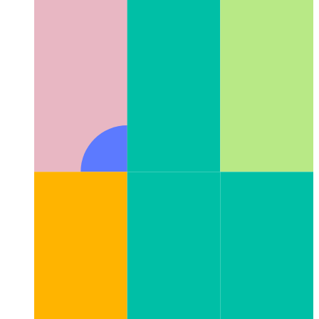
דיגיטאַל מאָרפאָגענעסיס
די ינטערדיסאַפּלאַנערי פעלד פון
נאַטירלעך פּאַטערנז אין דיגיטאַל קאַמפּיאַטיישאַן