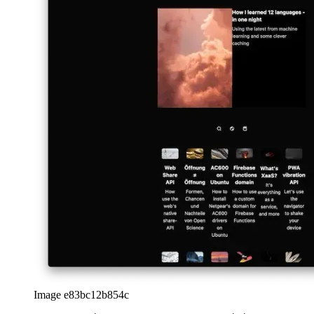
Tailwind.css פֿאַר אַ ערשטער סטאַביל מעלדונג צו אַרויסגעבן. די
ויסבייַטן פון די API פון Material-UI איז דורכגעקאָכט פאַסטער ווי
דערוואַרט, און די פּראָגרעסיוו וועב אַפּ איז איצט בלויז באזירט אויף
טאַילווינד פֿאַר אַלע סטיילז.
א כּמעט גאנץ ליגהטהאָוסע פאָרשטעלונג
ווי מאַטעריאַל-UI איז געוויינטלעך גרעסער ווי Tailwind.css רעכט צו
דער פעלן פון אַ CSS-מינאַפאַקיישאַן און רעדוקציע צו בלויז די
אַקטשאַוואַלי געוויינט CSS, איך איז אויך אַימעד פֿאַר אַ בעסער כעזשבן
ווען בענטשמאַרקינג די וועב אַפּ מיט ליגהטהאָוסע. איך נוצן בלויז
web.dev/measure פֿאַר דעם אַרבעט, ווייַל דאָס איז די מערסט שטרענג
געצייַג פֿאַר פאַקטיש-וועלט באמערקט פאָרשטעלונג דורך יוזערז.
Image 9cfcc1921af4
איידער די מיגראַטיאָן, אַלע זייטלעך סקאָרד 100 פונקטן אַחוץ
פאָרשטעלונג, ווו איך ריטשט אַרום 75 צו 80 פונקטן פּער מעזשערמאַנט.
נאָך די מייגריישאַן, איך קענען איצט באַריכט אַ פאָרשטעלונג צווישן 90
און 95 פונקטן, דיפּענדינג אויף ווערסעל ס ברעג נעץ פאָרשטעלונג, ווו די
PWA איז כאָוסטיד. דאַנק צו Tailwind.css, איך איצט קימאַט דערגרייכן
אַ שליימעסדיק כעזשבן, וואָס איז גאַנץ ימפּרעסיוו, קאַנסידערינג די פּלאַץ
ניצט אַ פּלאַץ פון סטילינג (אפילו כאָטש עס מיינט זייער מינימאַל) און