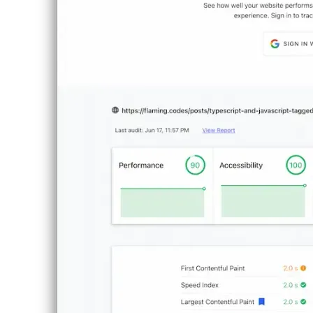
deutsch
ελληνικά
ελληνικά
english
english
esperanto
esperanto
español
español
français
français
עברית
עברית
हिन्दी
हिन्दी
magyar
magyar
italiano
italiano
日本語
日本語
한국어
한국어
русский
русский