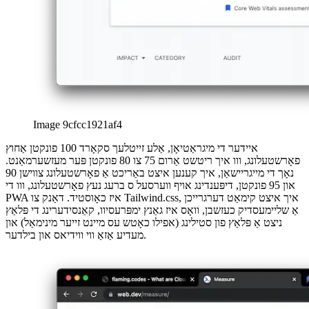
türkçe
türkçe
yiddish
yiddish
Suggestions