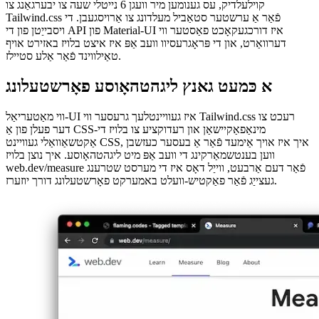
מעדיע אַזאַ ווי ווידיאס און בילדער.
Image 88d09a7e3097
מסקנא: איז עס ווערט עס?
יא, באשטימט! די קוילעלדיק יבערגאַנג גענומען בלויז אַ פּאָר פון שעה און
ריזאַלטיד אין אַ פאַקטיש-וועלט פאָרשטעלונג געווינען און בעסער
בענטשמאַרק כעזשבן. אין די פאלגענדע וואָכן, איך וועל פאַרמינערן
עטלעכע וויזשאַוואַל אַספּעקץ צו ויסמעקן פּאָטענציעל ינגקאַנסיסטענסיז
נאָך די מייגריישאַן, אָבער קוילעלדיק איך פילן זיכער מיט די קראַנט
ווערסיע ווי די פּראָדוקציע בויען.
Tailwind.css איז מיסטאָמע די מערסט ערגאַנאַמיק קסס ביבליאָטעק
דערווייַל בנימצא, וואָס מאכט קאָדירונג אַ טאַקע אָנגענעם דערפאַרונג.
אויב איר האָט ניט, פּרוּווט איצט און זען פֿאַר זיך אויב איר ווי עס ווי פיל ווי
איך טאָן.
afrikaans
afrikaans
العربية
العربية
deutsch