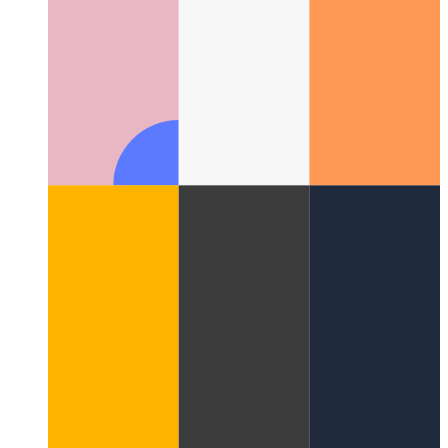
וועב אַפּ באַדזשינג אַפּי
ווי נוצן אַ אָפּצייכן פֿאַר דיין אינסטאַלירן פּוואַ