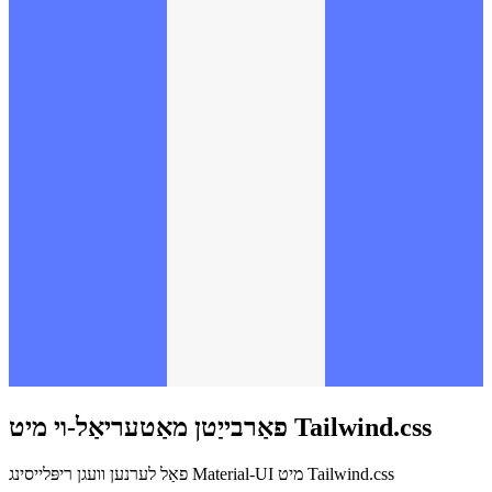
פאַרבייַטן מאַטעריאַל-וי מיט Tailwind.css