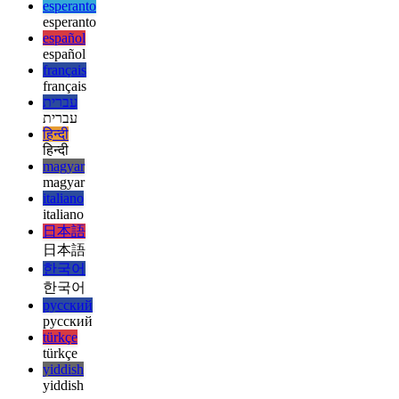
ελληνικά
english
english
esperanto
esperanto
español
español
français
français
עברית
עברית
हिन्दी
हिन्दी
magyar
magyar
italiano
italiano
日本語
日本語
한국어
한국어
русский
русский
türkçe