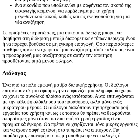
μια εισαγωγή κειμένου
ένα σύμβολο κράτησης θέσης κειμένου εάν δεν υπάρχει
ακόμη διαθέσιμη εισαγωγή
ένα εικονίδιο που υποδεικνύει με σαφήνεια τον σκοπό της
εισαγωγής κειμένου, για παράδειγμα με τη χρήση
μεγεθυντικού φακού, καθώς και ως ενεργοποίηση για μια
νέα αναζήτηση
Σε ορισμένες περιπτώσεις, μια ετικέτα υπόδειξης μπορεί να
βοηθήσει στη διάκριση μεταξύ διαφορετικών τύπων περιεχομένου
ή να παρέχει βοήθεια σε μη έγκυρη εισαγωγή. Όσο περισσότερες
συνθήκες πρέπει να χειριστεί μια αναζήτηση, τόσο καλύτερη είναι
η προσαρμογή μιας αναζήτησης σε αυτήν την απαίτηση
προσθέτοντας ρητά μενού φίλτρων.
Διάλογος
Ένα από τα πολύ εμφανή μοτίβα διεπαφής χρήστη. Οι διάλογοι
επιτρέπουν σε μια εφαρμογή να εμφανίζει μια πληροφορία χωρίς
να χάνει το συνολικό πλαίσιο ενός ιστότοπου. Αυτό επιτυγχάνεται
με την κάλυψη ολόκληρου του παραθύρου, αλλά μόνο ενός
μικρότερου μέρους. Οι διάλογοι διακόπτουν την τρέχουσα ροή
εργασίας του χρήστη και ως εκ τούτου θα πρέπει να θεωρούνται
απαραίτητες μόνο όταν μια διακοπή στη ροή εργασίας είναι