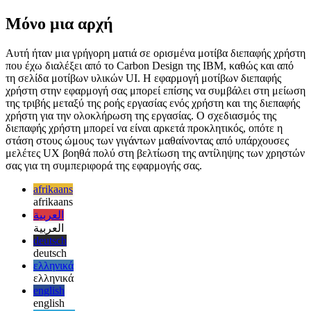
ομαλά στη ροή εργασίας. Οι άδειες καταστάσεις που ακινητοποιούν
ολόκληρη τη ροή εργασίας είναι στην πραγματικότητα ένα
χειρότερο σενάριο, εκτός από τα σφάλματα της εφαρμογής.
Μόνο μια αρχή
Αυτή ήταν μια γρήγορη ματιά σε ορισμένα μοτίβα διεπαφής χρήστη
που έχω διαλέξει από το Carbon Design της IBM, καθώς και από
τη σελίδα μοτίβων υλικών UI. Η εφαρμογή μοτίβων διεπαφής
χρήστη στην εφαρμογή σας μπορεί επίσης να συμβάλει στη μείωση
της τριβής μεταξύ της ροής εργασίας ενός χρήστη και της διεπαφής
χρήστη για την ολοκλήρωση της εργασίας. Ο σχεδιασμός της
διεπαφής χρήστη μπορεί να είναι αρκετά προκλητικός, οπότε η
στάση στους ώμους των γιγάντων μαθαίνοντας από υπάρχουσες
μελέτες UX βοηθά πολύ στη βελτίωση της αντίληψης των χρηστών
σας για τη συμπεριφορά της εφαρμογής σας.
afrikaans
afrikaans
العربية
العربية
deutsch
deutsch
ελληνικά