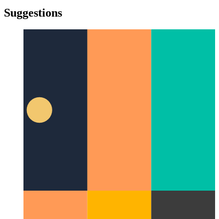
türkçe
yiddish
yiddish
Suggestions