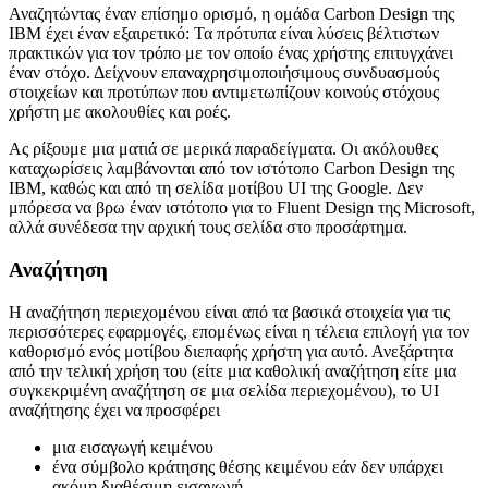
Κεφάλαιο δύο (το ανακοινωθέν)
Αναζητώντας έναν επίσημο ορισμό, η ομάδα Carbon Design της
IBM έχει έναν εξαιρετικό: Τα πρότυπα είναι λύσεις βέλτιστων
πρακτικών για τον τρόπο με τον οποίο ένας χρήστης επιτυγχάνει
έναν στόχο. Δείχνουν επαναχρησιμοποιήσιμους συνδυασμούς
στοιχείων και προτύπων που αντιμετωπίζουν κοινούς στόχους
χρήστη με ακολουθίες και ροές.
Ας ρίξουμε μια ματιά σε μερικά παραδείγματα. Οι ακόλουθες
καταχωρίσεις λαμβάνονται από τον ιστότοπο Carbon Design της
IBM, καθώς και από τη σελίδα μοτίβου UI της Google. Δεν
μπόρεσα να βρω έναν ιστότοπο για το Fluent Design της Microsoft,
αλλά συνέδεσα την αρχική τους σελίδα στο προσάρτημα.
Αναζήτηση
Η αναζήτηση περιεχομένου είναι από τα βασικά στοιχεία για τις
περισσότερες εφαρμογές, επομένως είναι η τέλεια επιλογή για τον
καθορισμό ενός μοτίβου διεπαφής χρήστη για αυτό. Ανεξάρτητα
από την τελική χρήση του (είτε μια καθολική αναζήτηση είτε μια
συγκεκριμένη αναζήτηση σε μια σελίδα περιεχομένου), το UI
αναζήτησης έχει να προσφέρει