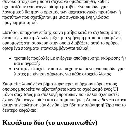
Εάν δεν έχετε ακούσει ποτέ για ένα μοτίβο διεπαφής χρήστη,
ακολουθεί μια γρήγορη εξήγηση: όπως με τα περισσότερα
πράγματα, ειδικά κατά την ανάπτυξη λογισμικού, ένα μεγάλο
σύνολο στοιχείων μπορεί συχνά να ομαδοποιηθεί, καθώς
σχηματίζουν ένα αναγνωρίσιμο μοτίβο. Ένα παράδειγμα
λογισμικού θα ήταν ο ορισμός των αρχιτεκτονικών προτύπων ή
προτύπων που σχετίζονται με μια συγκεκριμένη γλώσσα
προγραμματισμού.
Ωστόσο, υπάρχουν επίσης κοινά μοτίβα κατά το σχεδιασμό της
διεπαφής χρήστη. Απλώς ρίξτε μια γρήγορη ματιά σε ορισμένες
εφαρμογές στη συσκευή στην οποία διαβάζετε αυτό το άρθρο,
ορισμένα πράγματα επαναλαμβάνονται τελικά:
τροπικές προβολές με ενέργεια αποθήκευσης, ακύρωσης ή /
και διαγραφής
ενότητες στοιχείων που περιέχουν κείμενο, για παράδειγμα
λίστες με κίνηση σάρωσης για κάθε στοιχείο λίστας
Σκεφτείτε λοιπόν ένα βήμα παραπέρα, υπάρχουν πόροι στους
οποίους μπορείτε να αξιοποιήσετε κατά το σχεδιασμό ενός UI
μόνοι σας; Ίσως μια συλλογή προτύπων που άλλοι σχεδιαστές
έχουν ήδη αναγνωρίσει και επισημοποιήσει; Λοιπόν, δεν θα έκανα
αυτήν την ερώτηση εάν δεν θα είχα ήδη την απάντηση! Ώρα για το
δεύτερο κεφάλαιο!