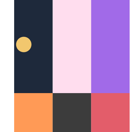
Πώς έμαθα 12 γλώσσες - σε μια νύχτα
Χρησιμοποιώντας τα
πιο πρόσφατα από μηχανική εκμάθηση και κάποια έξυπνη
προσωρινή αποθήκευση