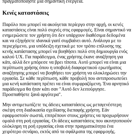
πραγματικά έγκυρη. Θα πρέπει να χειρίζονται μόνο μικρές εργασίες
και να έχουν σαφή εστίαση στο τι πρέπει να επιτύχουν. Για
παράδειγμα, επαναφέρετε τις μη αποθηκευμένες αλλαγές ή
πραγματοποιήστε μια σημαντική ενέργεια.
Κενές καταστάσεις
Παρόλο που μπορεί να ακούγεται περίεργο στην αρχή, οι κενές
καταστάσεις είναι πολύ συχνές στις εφαρμογές. Είναι σημαντικό να
ενημερώσετε τον χρήστη ότι δεν υπάρχουν διαθέσιμα δεδομένα
και να εξηγήσετε ιδανικά γιατί συμβαίνει αυτό. Ανάλογα με το
περιεχόμενο, μια υπόδειξη σχετικά με τον τρόπο επίλυσης της
κενής κατάστασης μπορεί να βοηθήσει πολύ στη δημιουργία ενός
καλού UX. Για παράδειγμα, ένας χρήστης έκανε αναζήτηση για
κάτι, αλλά δεν μπόρεσε να βρει τίποτα. Αυτό μπορεί να είναι μια
περίπτωση χρήσης όπου η υποβολή διαφορετικού ερωτήματος
αναζήτησης μπορεί να βοηθήσει τον χρήστη να ολοκληρώσει την
εργασία. Σε κάθε περίπτωση, κάθε προβολή που αντιπροσωπεύει
μια κενή κατάσταση πρέπει να είναι συμφραζόμενη. Ένα αρνητικό
παράδειγμα θα ήταν κάτι σαν "Αυτό δεν λειτούργησε.
Προσπαθήστε ξανά αργότερα".
Μην αντιμετωπίζετε τις άδειες καταστάσεις ως μεταγενέστερη
σκέψη στη διαδικασία σχεδίασης διεπαφής χρήστη. Εάν
εφαρμοστούν σωστά, επιτρέπουν στους χρήστες να προχωρήσουν