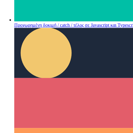
Προχωρημένη δοκιμή / catch / τέλος σε Javascript και Typescr