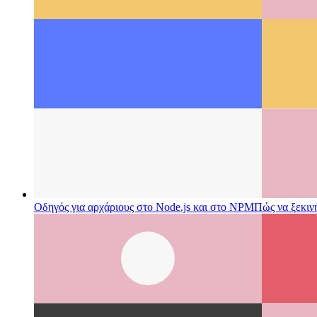
Οδηγός για αρχάριους στο Node.js και στο NPM
Πώς να ξεκιν