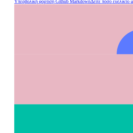
Υπερβολική φόρτιση Github Markdown
Δείτε πόσο ευέλικτο 