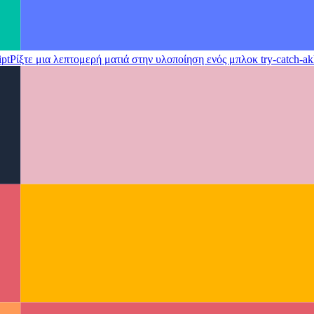
ipt
Ρίξτε μια λεπτομερή ματιά στην υλοποίηση ενός μπλοκ try-catch-ak