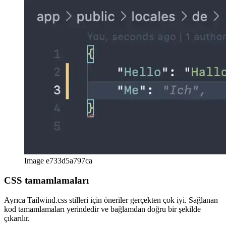
Image 2862682d35a2
Image e733d5a797ca