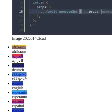
Image 202c014c2cad
afrikaans
afrikaans
العربية
العربية
deutsch
deutsch
ελληνικά
ελληνικά
english
english