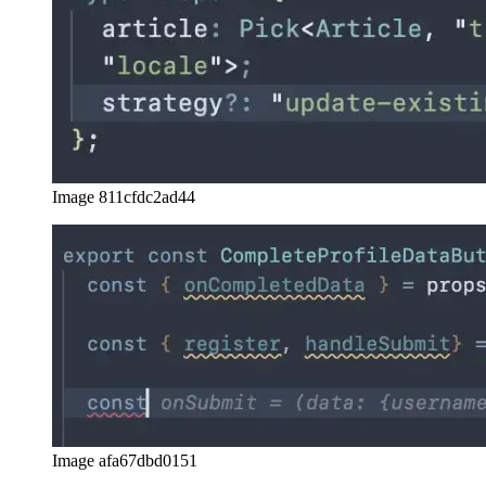
Image 8a25c744f100
Image 811cfdc2ad44