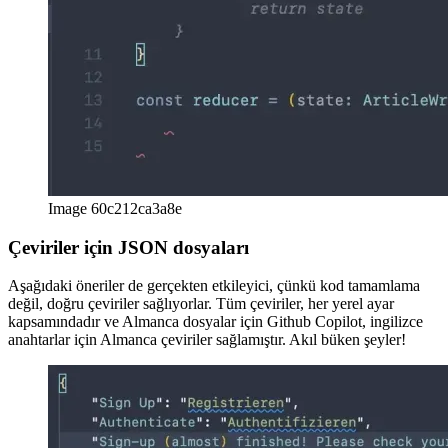
Image 60c212ca3a8e
Çeviriler için JSON dosyaları
Aşağıdaki öneriler de gerçekten etkileyici, çünkü kod tamamlama
değil, doğru çeviriler sağlıyorlar. Tüm çeviriler, her yerel ayar
kapsamındadır ve Almanca dosyalar için Github Copilot, ingilizce
anahtarlar için Almanca çeviriler sağlamıştır. Akıl büken şeyler!