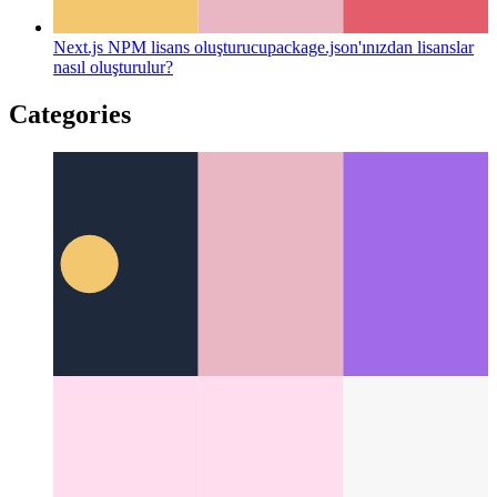
Next.js NPM lisans oluşturucu
package.json'ınızdan lisanslar
nasıl oluşturulur?
Categories