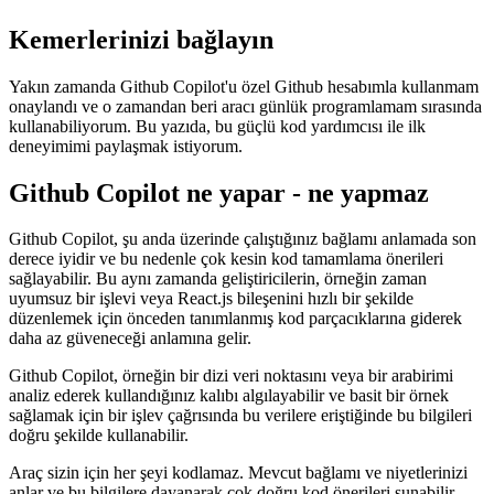
Github Copilot ile Çalışmak
Bir AI, kodlama hızınızı büyük ölçüde nasıl artırabilir?
2 Kasım 2021
Kemerlerinizi bağlayın
Yakın zamanda Github Copilot'u özel Github hesabımla kullanmam
onaylandı ve o zamandan beri aracı günlük programlamam sırasında
kullanabiliyorum. Bu yazıda, bu güçlü kod yardımcısı ile ilk
deneyimimi paylaşmak istiyorum.
Github Copilot ne yapar - ne yapmaz
Github Copilot, şu anda üzerinde çalıştığınız bağlamı anlamada son
derece iyidir ve bu nedenle çok kesin kod tamamlama önerileri
sağlayabilir. Bu aynı zamanda geliştiricilerin, örneğin zaman
uyumsuz bir işlevi veya React.js bileşenini hızlı bir şekilde
düzenlemek için önceden tanımlanmış kod parçacıklarına giderek
daha az güveneceği anlamına gelir.
Github Copilot, örneğin bir dizi veri noktasını veya bir arabirimi