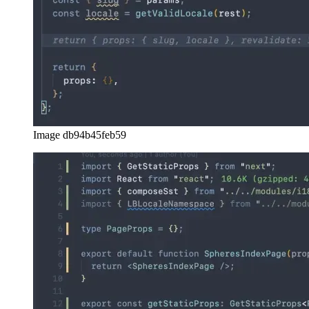
sunucu tarafı kodunu yazarken ilgili önerilerde bulunabilir.
Image db94b45feb59