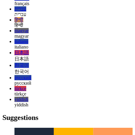
esperanto
esperanto
español
español
français
français
עברית
עברית
हिन्दी
हिन्दी
magyar
magyar
italiano
italiano
日本語
日本語
한국어
한국어
русский
русский
türkçe
türkçe
yiddish
yiddish