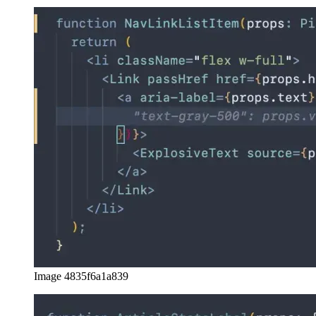
CSS tamamlamaları
Ayrıca Tailwind.css stilleri için öneriler gerçekten çok iyi. Sağlanan
kod tamamlamaları yerindedir ve bağlamdan doğru bir şekilde
çıkarılır.