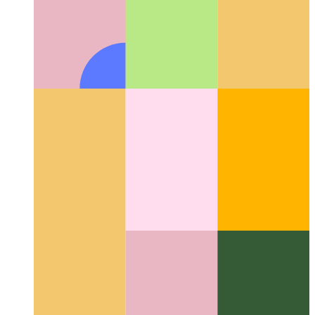
Github Komut Paleti
Github'da depolar ve hızlı eylemler nasıl
aranır?