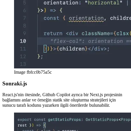
Image 9d593d7bd6c9
Image fbfcc0b75a5c
Sonraki.js
React.js'nin ötesinde, Github Copilot ayrıca bir Next.js projesinin
bağlamını anlar ve örneğin statik site oluşturma stratejileri için