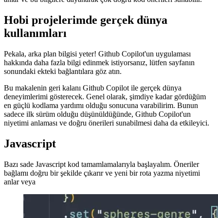
analiz ederek kullandığınız kalıbı algılayabilir ve basit bir örnek
sağlamak için bir işlev çağrısında bu verilere eriştiğinde bu bilgileri
doğru şekilde kullanabilir.
Araç sizin için her şeyi kodlamaz. Mevcut bağlamı ve niyetlerinizi
anlar ve bu bilgilere dayanarak çok doğru kod önerileri sunabilir.
Hobi projelerimde gerçek dünya
kullanımları
Pekala, arka plan bilgisi yeter! Github Copilot'un uygulaması
hakkında daha fazla bilgi edinmek istiyorsanız, lütfen sayfanın
sonundaki ekteki bağlantılara göz atın.
Bu makalenin geri kalanı Github Copilot ile gerçek dünya
deneyimlerimi gösterecek. Genel olarak, şimdiye kadar gördüğüm
en güçlü kodlama yardımı olduğu sonucuna varabilirim. Bunun
sadece ilk sürüm olduğu düşünüldüğünde, Github Copilot'un
niyetimi anlaması ve doğru önerileri sunabilmesi daha da etkileyici.
Javascript
Bazı sade Javascript kod tamamlamalarıyla başlayalım. Öneriler