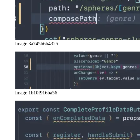
bağlamı doğru bir şekilde çıkarır ve yeni bir rota yazma niyetimi
anlar veya
Image 3a745b6b4325
Image 1b10f916ba56