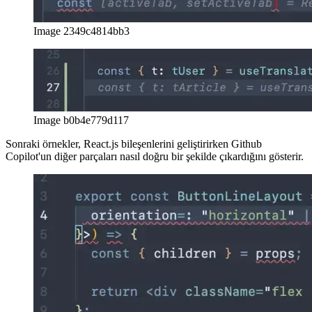
Image 2349c4814bb3
Image b0b4e779d117
Sonraki örnekler, React.js bileşenlerini geliştirirken Github
Copilot'un diğer parçaları nasıl doğru bir şekilde çıkardığını gösterir.