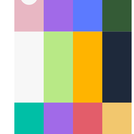
Chrome ve Edge DevTools Komut Menüsü
Uzman bir
kullanıcı gibi DevTools'ta nasıl gezinilir