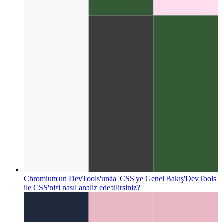
Chromium'un DevTools'unda 'CSS'ye Genel Bakış'
DevTools