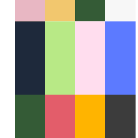
Windows'ta harici monitörleri kontrol edin
Tüm monitörlerin
parlaklığını kontrol etmek için ücretsiz bir uygulama nasıl
kullanılır?