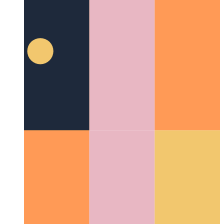
macOS harici ekranlarda parlaklığı kontrol edin
Ekran
parlaklığı değişiklikleri için MonitorControl adlı uygulama
nasıl kullanılır?