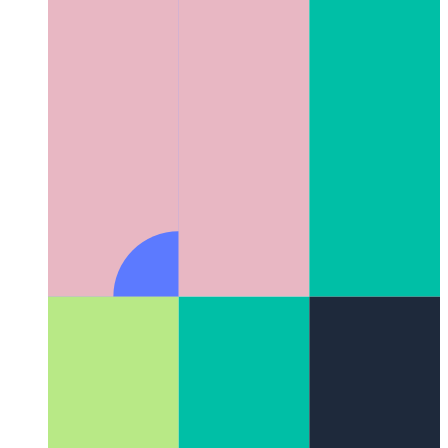
Chrome’un Dahili Yapay Zekası
Google Chrome, Prompt API
aracılığıyla hafif bir LLM olan Gemini Nano’yu doğrudan
tarayıcıya ekledi