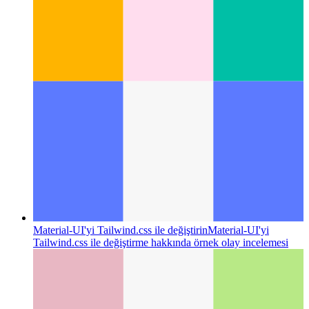
Plazmik
WYSIWYG web uygulaması oluşturucu