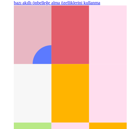
12 dili nasıl öğrendim - bir gecede
En son makine öğrenimi ve
bazı akıllı önbelleğe alma özelliklerini kullanma