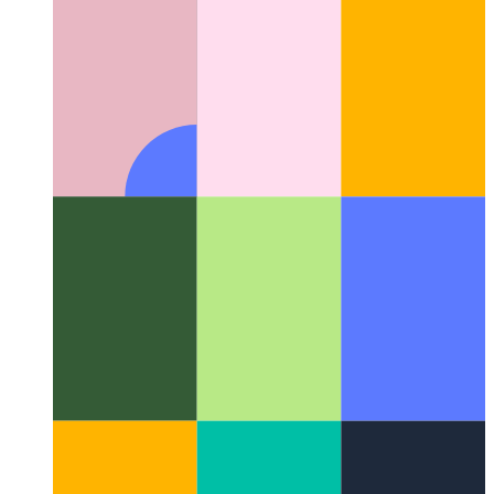
Yeni görüntü alanı boyutları
svh, lvh ve dvh duyarlı
tasarımınızı nasıl iyileştirebilir?