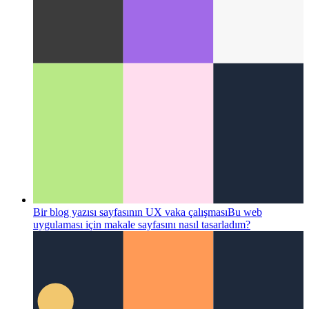
Tailwind.css'de basit animasyonlu analog saat
Yalnızca
Tailwind.css'de animasyonlu çok basit bir analog saat nasıl
oluşturulur?