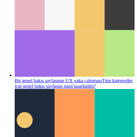
Bir portföy sayfasının UX vaka çalışması
Kişisel portföy
sayfamın tasarımını etkileyen düşünceler