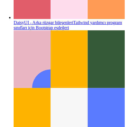
DaisyUI - Arka rüzgar bileşenleri
Tailwind yardımcı program
sınıfları için Bootstrap eşdeğeri