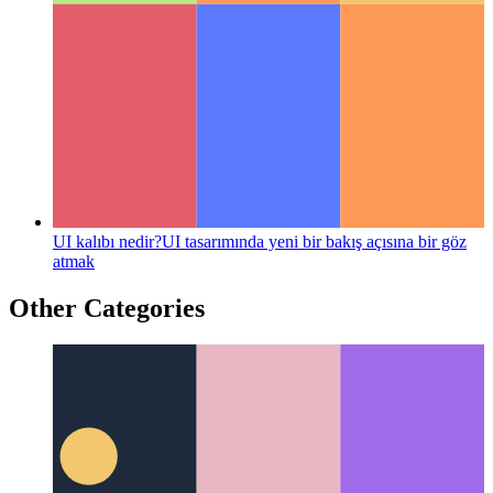
UX çalışması
UX'inizde panoya kopyala eylemi nasıl
tasarlanır