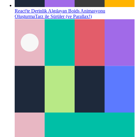
React'te Derinlik Algılayan Boids Animasyonu
Oluşturma
Tarz ile Sürüler (ve Parallax!)