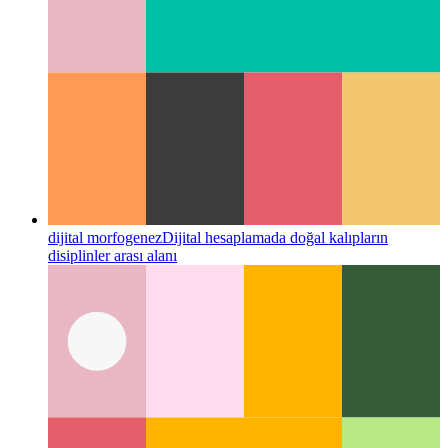
dijital morfogenez
Dijital hesaplamada doğal kalıpların
disiplinler arası alanı