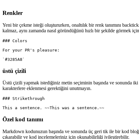
  And that's a summary content.

</details>

Renkler
Yeni bir çekme isteği oluştururken, onaltılık bir renk tanımını backti
kalmaz, aynı zamanda nasıl göründüğünü hızlı bir şekilde görmek için 
### Colors

For your PR's pleasure:

üstü çizili
Üstü çizili yapmak istediğiniz metin seçiminin başında ve sonunda iki 
karakterlere eklenmesi gerektiğini unutmayın.
### Strikethrough

Özel kod tanımı