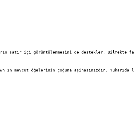
u tanımlayabilirsiniz. Github Markdown, programlama dilini doğrudan 
rın satır içi görüntülenmesini de destekler. Bilmekte fa
wn'ın mevcut öğelerinin çoğuna aşinasınızdır. Yukarıda l