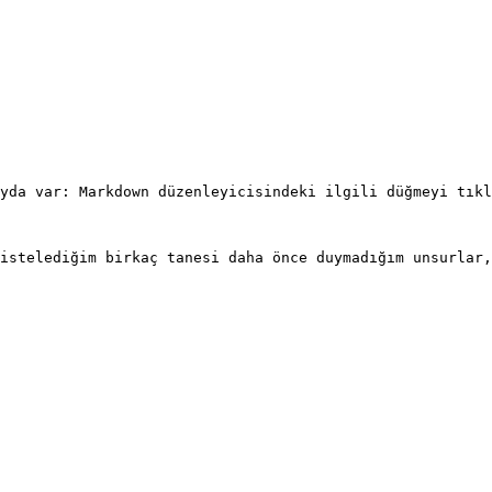
ilk üç geri tepmeye ekleyerek, doğru sözdizimi vurgulamayı
yda var: Markdown düzenleyicisindeki ilgili düğmeyi tıkl
istelediğim birkaç tanesi daha önce duymadığım unsurlar,