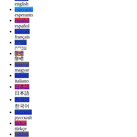
ελληνικά
english
english
esperanto
esperanto
español
español
français
français
עברית
עברית
हिन्दी
हिन्दी
magyar
magyar
italiano
italiano
日本語
日本語
한국어
한국어
русский
русский
türkçe