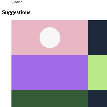
türkçe
yiddish
yiddish
Suggestions