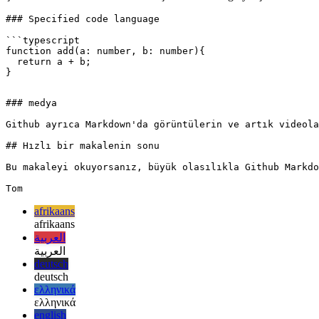
Markdown kodunuzun başında ve sonunda üç geri tik ile bir kod bloğ
çıkarabilir ve kod incelemeleriniz için okunabilirliği iyileştirebilir.
### Specified code language

```typescript

function add(a: number, b: number){

  return a + b;

### medya

Github ayrıca Markdown'da görüntülerin ve artık videola
## Hızlı bir makalenin sonu

Bu makaleyi okuyorsanız, büyük olasılıkla Github Markdo
afrikaans
afrikaans
العربية
العربية
deutsch
deutsch
ελληνικά