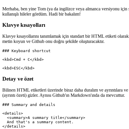
Github Aromalı Markdown
Merhaba, ben yine Tom (ya da ingilizce veya almanca versiyonu için 
kullanışlı hileler gördüm. Hadi bir bakalım!
Klavye kısayolları
Klavye kısayollarını tanımlamak için standart bir HTML etiketi olarak
metin koyun ve Github onu doğru şekilde oluşturacaktır.
### Keyboard shortcut

<kbd>Cmd + C</kbd>

Detay ve özet
Bilinen HTML etiketleri üzerinde biraz daha duralım ve ayrıntılara ve ö
(ayrıntı özeti) gizler. Aynısı Github'ın Markdown'ında da mevcuttur.
### Summary and details

<details>

  <summary>A summary title</summary>
