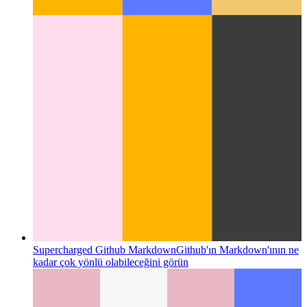
Supercharged Github Markdown
Github'ın Markdown'ının ne
kadar çok yönlü olabileceğini görün