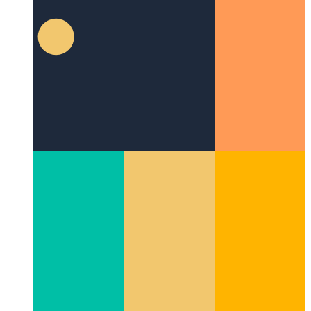
macOS harici ekranlarda parlaklığı kontrol edin
Ekran
parlaklığı değişiklikleri için MonitorControl adlı uygulama
nasıl kullanılır?