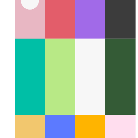
Firestore Veri Paketleri
Önbelleğe alınmış Firestore belgeleri
için yeni bir uygulama