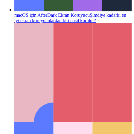
macOS için AfterDark Ekran Koruyucu
Şimdiye kadarki en
iyi ekran koruyuculardan biri nasıl kurulur?