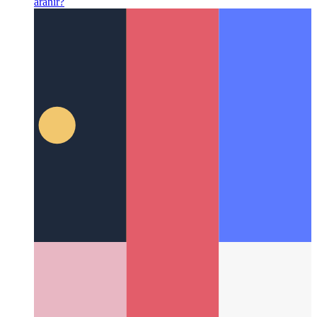
Github Komut Paleti
Github'da depolar ve hızlı eylemler nasıl
aranır?