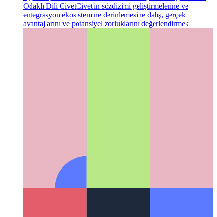
Typescript'in Üst Kümesi Olarak Fonksiyonel Programlama
Odaklı Dili Civet
Civet'in sözdizimi geliştirmelerine ve
entegrasyon ekosistemine derinlemesine dalış, gerçek
avantajlarını ve potansiyel zorluklarını değerlendirmek