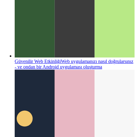
TypeScript Şablonu Dize Türleri
Şablon dizesi mekanizmasını
kullanarak dize türleri nasıl daraltılır