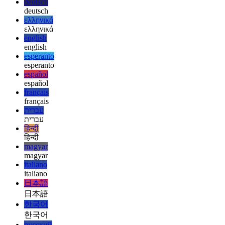
Tür denetimi ile Next.js-config
next.config.js dosyanız için tür
denetimi nasıl kullanılır?