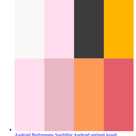
Google ZX - Javascript ile kabuk komut dosyaları
Javascript
ve Node.js ile kabuk komut dosyaları nasıl yazılır