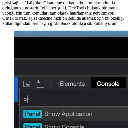
Image 5e541cf86aef
Açıldığında, yeni bileşen komutlarınızı girmek için basit bir metin
girişi sağlar. "Büyüktür" işaretine dikkat edin, komut modunda
olduğunuzu gösterir. İyi haber şu ki, DevTools bulanık bir arama
yaptığı için tüm komutları tam olarak hatırlamanız gerekmiyor.
Örnek olarak, ağ sekmesine hızlı bir şekilde atlamak için bu özelliği
kullandığımdan beri "ağ"ı girdi olarak oldukça sık kullanıyorum.
Image a33ec969dcd1
Elbette bu, DevTools'ta gezinmeyi anında daha hızlı hale getiren
diğer tüm sekmeler için de geçerlidir. Takılıp kalırsanız ve bir eylemi
başlatmak için hangi girişin gerekli olduğunu bilmiyorsanız, modu
değiştirmek ve kılavuzda arama yapmak için bir soru işareti
yazmanız yeterlidir.
Image eee25daaa2af
Artık yeni DevTools Komut Menüsünü keşfetmek size kalmış! Son
zamanlarda eklenen en iyi özelliklerden biri olduğunu ve web
uygulamalarında hata ayıklarken günlük iş akışınızı önemli ölçüde
iyileştireceğini düşünüyorum. Geçmişte VS Code kullandıysanız, bu