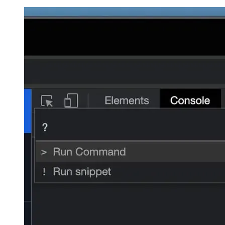
italiano
日本語
日本語
한국어
한국어
русский
русский
türkçe
türkçe
yiddish
yiddish
Suggestions