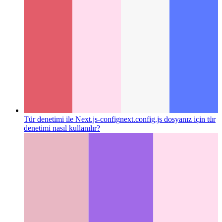
Javascript ve Typescript'te gelişmiş dene/yakala/nihayet
Try-
catch-finally-block'un uygulanmasına ayrıntılı bir göz atın