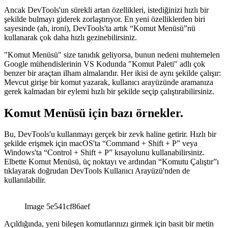
zamanda React Native uygulamaları için bir hata ayıklayıcı yardımcı
programı (“React Native Debugger”) ile sonuçlanan Chrome
DevTools protokolü sayesinde taşınabilirler.
Ancak DevTools'un sürekli artan özellikleri, istediğinizi hızlı bir
şekilde bulmayı giderek zorlaştırıyor. En yeni özelliklerden biri
sayesinde (ah, ironi), DevTools'ta artık “Komut Menüsü”nü
kullanarak çok daha hızlı gezinebilirsiniz.
"Komut Menüsü" size tanıdık geliyorsa, bunun nedeni muhtemelen
Google mühendislerinin VS Kodunda "Komut Paleti" adlı çok
benzer bir araçtan ilham almalarıdır. Her ikisi de aynı şekilde çalışır:
Mevcut girişe bir komut yazarak, kullanıcı arayüzünde aramanıza
gerek kalmadan bir eylemi hızlı bir şekilde seçip çalıştırabilirsiniz.
Komut Menüsü için bazı örnekler.
Bu, DevTools'u kullanmayı gerçek bir zevk haline getirir. Hızlı bir
şekilde erişmek için macOS'ta “Command + Shift + P” veya
Windows'ta “Control + Shift + P” kısayolunu kullanabilirsiniz.
Elbette Komut Menüsü, üç noktayı ve ardından “Komutu Çalıştır”ı
tıklayarak doğrudan DevTools Kullanıcı Arayüzü'nden de
kullanılabilir.