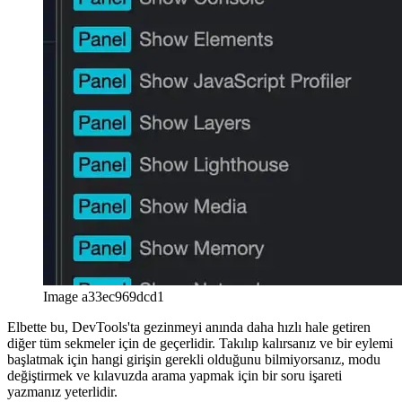
yeni özellik, onu ilk kullandığınızda size tanıdık gelecektir.
afrikaans
afrikaans
العربية
العربية
deutsch
deutsch
ελληνικά
ελληνικά
english
english
esperanto
esperanto
español
español
français
français
עברית
עברית
हिन्दी
हिन्दी
magyar
magyar
italiano