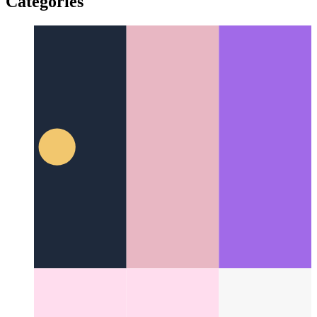
Benimle Yangın Kodu
Bazı kodları ateşe vermenin zamanı
geldi!
Categories