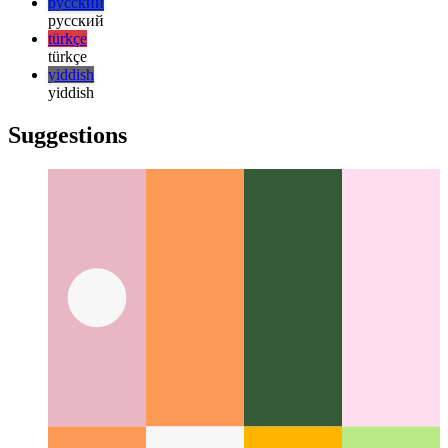
한국어
한국어
русский
русский
türkçe
türkçe
yiddish
yiddish
Suggestions