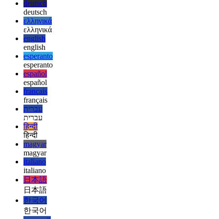
afrikaans
العربية
العربية
deutsch
deutsch
ελληνικά
ελληνικά
english
english
esperanto
esperanto
español
español
français
français
עברית
עברית
हिन्दी
हिन्दी
magyar
magyar
italiano
italiano
日本語
日本語