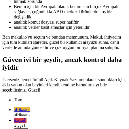
bağladım), her biri çoğunlukla birkaç dolar aralığında oldukça
küçük bir abonelik ücreti gerektirir - gizlilik öncelikli analitik
konusunda ciddiyseniz, beyinsiz, çünkü onlar sunucuları da
tutmak zorunda
Benim için bir Avrupalı olarak benim için birçok Avrupalı
sağlayıcı, çoğunlukla ABD merkezli ürünlerde hoş bir
değişiklik
analitik komut dosyası süper hafiftir
analitik veriler basit amaçlar için yeterlidir
Ben makul.io'yu seçtim ve bundan memnunum. Makul, ihtiyacım
için tüm kutuları işaretler, güzel bir kullanıcı arayüzü sunar, canlı
verilerle anında günceldir ve çok uygun bir fiyat planına sahiptir.
Güven iyi bir şeydir, ancak kontrol daha
iyidir
İsterseniz, temel ürünü Açık Kaynak Yazılımı olarak sundukları için,
akla yatkın olan beyinleri kendi kendine barındırmayı bile
seçebilirsiniz. Güzel!
Tom
afrikaans