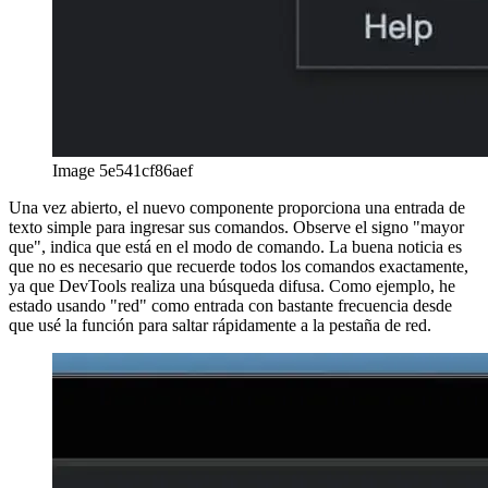
english
english
esperanto
esperanto
español
español
français
français
עברית
עברית
हिन्दी
हिन्दी
magyar
magyar
italiano
italiano
日本語
日本語
한국어
한국어
русский
русский
türkçe
türkçe
yiddish