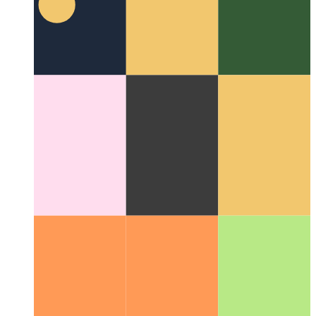
¿Qué es AuthN y AuthZ?
Una guía sencilla sobre la diferencia
entre autorización y autenticación