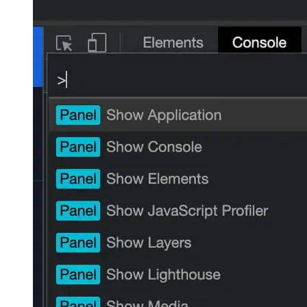
yiddish
Suggestions