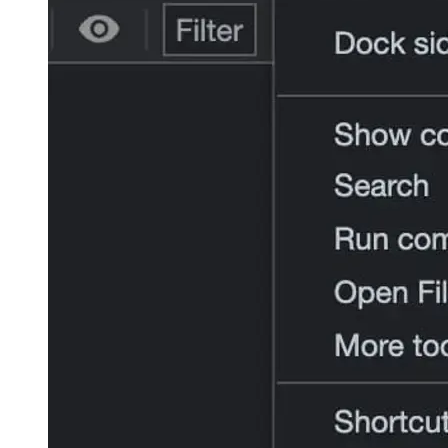
Por supuesto, esto también se aplica a todas las demás pestañas, lo
que hace que navegar por DevTools sea más rápido al instante. Y si
está atascado y no sabe qué entrada se requiere para iniciar una
acción, simplemente escriba un signo de interrogación para cambiar
de modo y busque en la guía.
Image eee25daaa2af
¡Ahora depende de usted explorar el nuevo menú de comandos de
DevTools! Creo que es una de las mejores funciones agregadas
últimamente y una que mejorará significativamente su flujo de
trabajo diario al depurar aplicaciones web. Si ha utilizado VS Code
en el pasado, esta nueva función le resultará familiar la primera vez
que la utilice.
afrikaans
afrikaans
العربية
العربية
deutsch
deutsch
ελληνικά
ελληνικά