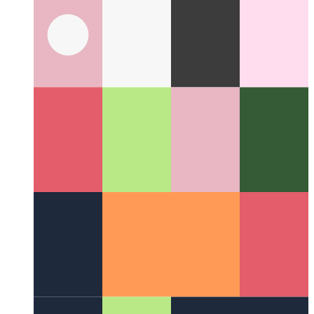
Propiedades de la clase privada de TypeScript
TypeScript
admite propiedades privadas para clases