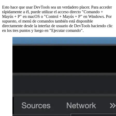
la necesidad de buscarla en la interfaz de usuario.
Algunos ejemplos del menú de comandos.
Esto hace que usar DevTools sea un verdadero placer. Para acceder
rápidamente a él, puede utilizar el acceso directo "Comando +
Mayús + P" en macOS o "Control + Mayús + P" en Windows. Por
supuesto, el menú de comandos también está disponible
directamente desde la interfaz de usuario de DevTools haciendo clic
en los tres puntos y luego en "Ejecutar comando".
Image 5e541cf86aef
Una vez abierto, el nuevo componente proporciona una entrada de
texto simple para ingresar sus comandos. Observe el signo "mayor
que", indica que está en el modo de comando. La buena noticia es
que no es necesario que recuerde todos los comandos exactamente,
ya que DevTools realiza una búsqueda difusa. Como ejemplo, he
estado usando "red" como entrada con bastante frecuencia desde
que usé la función para saltar rápidamente a la pestaña de red.
Image a33ec969dcd1