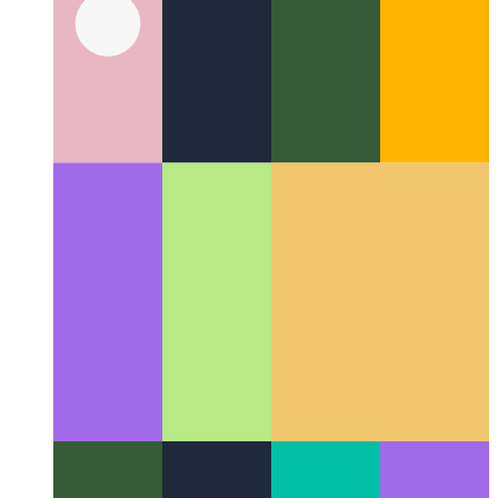
dijital morfogenez
Dijital hesaplamada doğal kalıpların
disiplinler arası alanı