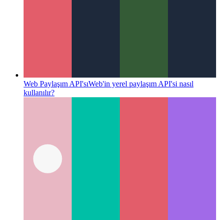
Web Paylaşım API'sı
Web'in yerel paylaşım API'si nasıl
kullanılır?