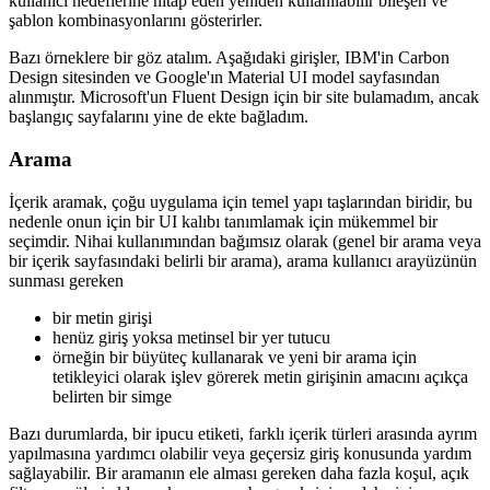
Resmi bir tanım arayan IBM'in Karbon Tasarım ekibinin harika bir
tanımı var: Kalıplar, bir kullanıcının bir hedefe nasıl ulaştığı
konusunda en iyi uygulama çözümleridir. Sıralar ve akışlarla ortak
kullanıcı hedeflerine hitap eden yeniden kullanılabilir bileşen ve
şablon kombinasyonlarını gösterirler.
Bazı örneklere bir göz atalım. Aşağıdaki girişler, IBM'in Carbon
Design sitesinden ve Google'ın Material UI model sayfasından
alınmıştır. Microsoft'un Fluent Design için bir site bulamadım, ancak
başlangıç sayfalarını yine de ekte bağladım.
Arama
İçerik aramak, çoğu uygulama için temel yapı taşlarından biridir, bu
nedenle onun için bir UI kalıbı tanımlamak için mükemmel bir
seçimdir. Nihai kullanımından bağımsız olarak (genel bir arama veya
bir içerik sayfasındaki belirli bir arama), arama kullanıcı arayüzünün
sunması gereken
bir metin girişi
henüz giriş yoksa metinsel bir yer tutucu
örneğin bir büyüteç kullanarak ve yeni bir arama için
tetikleyici olarak işlev görerek metin girişinin amacını açıkça
belirten bir simge