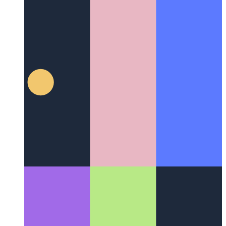
açılış ≠ açılış
Açık bilimin biçimleri, fırsatları ve dezavantajları