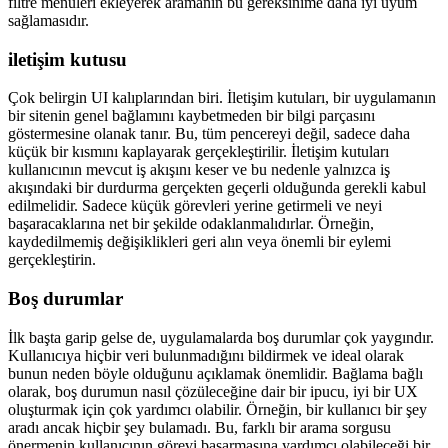
Bazı durumlarda, bir ipucu etiketi, farklı içerik türleri arasında ayrım
yapılmasına yardımcı olabilir veya geçersiz giriş konusunda yardım
sağlayabilir. Bir aramanın ele alması gereken daha fazla koşul, açık
filtre menüleri ekleyerek aramanın bu gereksinime daha iyi uyum
sağlamasıdır.
iletişim kutusu
Çok belirgin UI kalıplarından biri. İletişim kutuları, bir uygulamanın
bir sitenin genel bağlamını kaybetmeden bir bilgi parçasını
göstermesine olanak tanır. Bu, tüm pencereyi değil, sadece daha
küçük bir kısmını kaplayarak gerçekleştirilir. İletişim kutuları
kullanıcının mevcut iş akışını keser ve bu nedenle yalnızca iş
akışındaki bir durdurma gerçekten geçerli olduğunda gerekli kabul
edilmelidir. Sadece küçük görevleri yerine getirmeli ve neyi
başaracaklarına net bir şekilde odaklanmalıdırlar. Örneğin,
kaydedilmemiş değişiklikleri geri alın veya önemli bir eylemi
gerçekleştirin.
Boş durumlar
İlk başta garip gelse de, uygulamalarda boş durumlar çok yaygındır.
Kullanıcıya hiçbir veri bulunmadığını bildirmek ve ideal olarak
bunun neden böyle olduğunu açıklamak önemlidir. Bağlama bağlı
olarak, boş durumun nasıl çözüleceğine dair bir ipucu, iyi bir UX