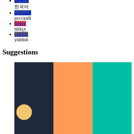
日本語
日本語
한국어
한국어
русский
русский
türkçe
türkçe
yiddish
yiddish
Suggestions