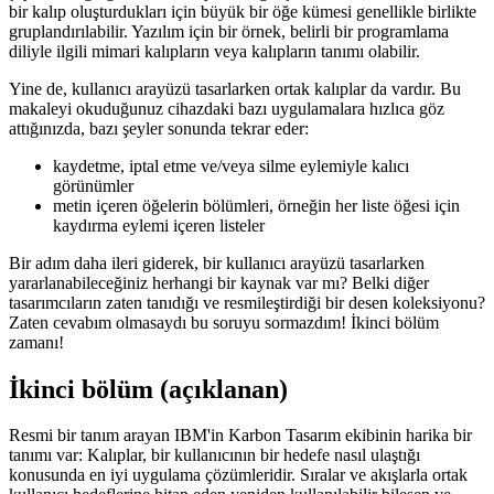
Bir UI kalıbını hiç duymadıysanız, işte hızlı bir açıklama: çoğu
şeyde olduğu gibi, özellikle yazılım geliştirme sırasında, tanınabilir
bir kalıp oluşturdukları için büyük bir öğe kümesi genellikle birlikte
gruplandırılabilir. Yazılım için bir örnek, belirli bir programlama
diliyle ilgili mimari kalıpların veya kalıpların tanımı olabilir.
Yine de, kullanıcı arayüzü tasarlarken ortak kalıplar da vardır. Bu
makaleyi okuduğunuz cihazdaki bazı uygulamalara hızlıca göz
attığınızda, bazı şeyler sonunda tekrar eder:
kaydetme, iptal etme ve/veya silme eylemiyle kalıcı
görünümler
metin içeren öğelerin bölümleri, örneğin her liste öğesi için
kaydırma eylemi içeren listeler
Bir adım daha ileri giderek, bir kullanıcı arayüzü tasarlarken
yararlanabileceğiniz herhangi bir kaynak var mı? Belki diğer
tasarımcıların zaten tanıdığı ve resmileştirdiği bir desen koleksiyonu?
Zaten cevabım olmasaydı bu soruyu sormazdım! İkinci bölüm
zamanı!
İkinci bölüm (açıklanan)