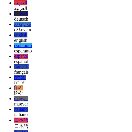
afrikaans
afrikaans
العربية
العربية
deutsch
deutsch
ελληνικά
ελληνικά
english
english
esperanto
esperanto
español
español
français
français
עברית
עברית
हिन्दी
हिन्दी
magyar
magyar
italiano
italiano