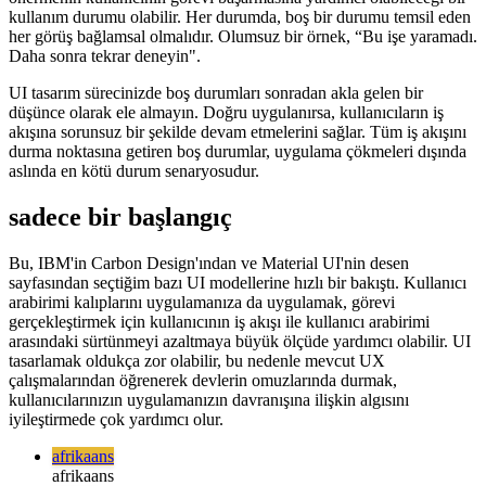
oluşturmak için çok yardımcı olabilir. Örneğin, bir kullanıcı bir şey
aradı ancak hiçbir şey bulamadı. Bu, farklı bir arama sorgusu
önermenin kullanıcının görevi başarmasına yardımcı olabileceği bir
kullanım durumu olabilir. Her durumda, boş bir durumu temsil eden
her görüş bağlamsal olmalıdır. Olumsuz bir örnek, “Bu işe yaramadı.
Daha sonra tekrar deneyin".
UI tasarım sürecinizde boş durumları sonradan akla gelen bir
düşünce olarak ele almayın. Doğru uygulanırsa, kullanıcıların iş
akışına sorunsuz bir şekilde devam etmelerini sağlar. Tüm iş akışını
durma noktasına getiren boş durumlar, uygulama çökmeleri dışında
aslında en kötü durum senaryosudur.
sadece bir başlangıç
Bu, IBM'in Carbon Design'ından ve Material UI'nin desen
sayfasından seçtiğim bazı UI modellerine hızlı bir bakıştı. Kullanıcı
arabirimi kalıplarını uygulamanıza da uygulamak, görevi
gerçekleştirmek için kullanıcının iş akışı ile kullanıcı arabirimi
arasındaki sürtünmeyi azaltmaya büyük ölçüde yardımcı olabilir. UI
tasarlamak oldukça zor olabilir, bu nedenle mevcut UX
çalışmalarından öğrenerek devlerin omuzlarında durmak,
kullanıcılarınızın uygulamanızın davranışına ilişkin algısını
iyileştirmede çok yardımcı olur.