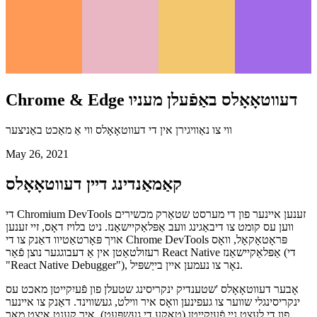
Chrome & Edge דעווטאָאָלס באַפֿעלן מעניו
ווי צו נאַוויגירן אין די דעווטאָאָלס ווי אַ מאַכט באַניצער
May 26, 2021
קאַמאַנדינג דיין דעווטאָאָלס
די Chromium DevTools זענען איינער פון די מערסט שטאַרק מכשירים
ווען עס קומט צו דיבאַגינג וועב אַפּלאַקיישאַנז. ניט בלויז דאָס, זיי זענען
אויך פּאָרטאַטיוו דאַנק צו די Chrome DevTools פּראָטאָקאָל, וואָס
רעזולטאַטן אין אַ דעבוגגער נוצן פֿאַר React Native אַפּלאַקיישאַנז (די
"React Native Debugger"), נאָר צו נעמען איין בייַשפּיל.