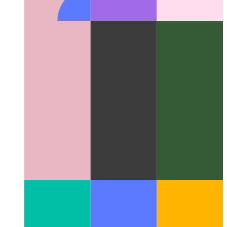
Next.js-config מיט טיפּ קאָנטראָלירונג
ווי צו נוצן טיפּ
קאָנטראָלירונג פֿאַר דיין next.config.js