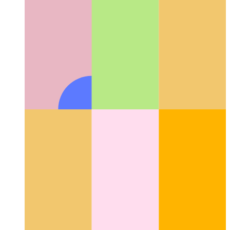
וועב לאַקס אַפּי
קאָואָרדאַנאַט אַרבעט און די נוצן פון רעסורסן
צווישן פאַרשידענע פּראַסעסאַז