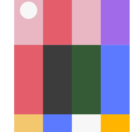
אַנדרויד פּערפאָרמאַנסע קלאַס
ווי יעדער אַנדרויד ווערסיע דיפיינז
זייַן פאָרשטעלונג