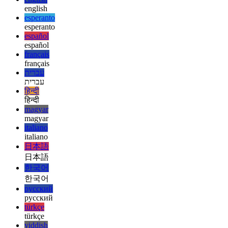
איצט עס איז אַרויף צו איר צו ויספאָרשן די נייַע DevTools Command
Menu! איך טראַכטן עס איז איינער פון די בעסטער פֿעיִקייטן צוגעלייגט
לעצטנס און איינער וואָס וועט פֿאַרבעסערן דיין וואָכעדיק וואָרקפלאָוו
באטייטיק ווען דיבאַגינג וועב אַפּפּס. אויב איר האָט געוויינט VS Code אין
די פאַרגאַנגענהייט, די נייַע שטריך וועט זיין באַקאַנט דער ערשטער מאָל
איר נוצן עס.
afrikaans
afrikaans
العربية
العربية
deutsch
deutsch
ελληνικά
ελληνικά
english
english
esperanto
esperanto
español
español
français
français
עברית
עברית