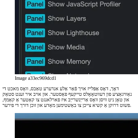
Image 5e541cf86aef
די נייַע קאָמפּאָנענט איז אָופּאַנד מיט אַ פּשוט טעקסט ינפּוט צו אַרייַן דיין
קאַמאַנדז. באַמערקן די "גרעסער-ווי" -צייכן, עס ינדיקייץ אַז איר זענט אין
די באַפֿעלן-מאָדע. די גוטע נייַעס איז אַז איר טאָן ניט האָבן צו געדענקען