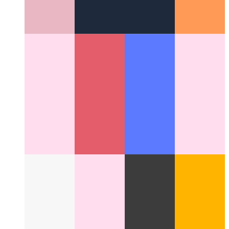
אַוואַנסירטע פּרוּווט / כאַפּן / לעסאָף אין דזשאַוואַסקריפּט און
טייפּסקריפּט
נעמען אַ דיטיילד קוק אין די ימפּלאַמענטיישאַן פון אַ
פּרובירן-כאַפּן-לעסאָף-בלאָק