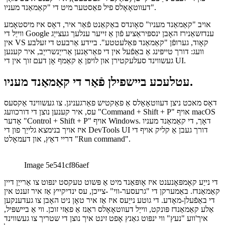
אָבער דעווטאָאָלס 'שטענדיק ינקריסינג שטעלן פון פֿעיִקייטן מאכט עס
ינקריסינגלי שווער צו געפינען וואָס איר ווילט, געשווינד. דאַנק צו איינער
פון די לעצט נייַ פֿעיִקייטן (טאַקע די געשפּעט), איר קענט איצט מאַך
דעווטאָאָלס פיל פאַסטער מיט די "קאַמאַנד מעניו".
אויב "קאַמאַנד מעניו" סאָונדס באַקאַנט פֿאַר איר, דאָס איז מיסטאָמע
ווייַל די Google ענדזשאַנירז האָבן ינספּיראַציע פֿון אַ זייער ענלעך געצייַג
אין VS קאָוד, גערופֿן "קאַמאַנד פּאַלעטטע". ביידע אַרבעט די זעלבע
וועג: דורך טייפּינג אַ באַפֿעל אין די פאַראַנען אַרייַנשרייַב, איר קענען
געשווינד סעלעקטירן און לויפן אַ קאַמף אָן דעם זוך אין די UI.
עטלעכע ביישפילן פֿאַר די קאַמאַנד מעניו.
דאָס מאכט ניצן דעווטאָאָלס אַ פאַקטיש פאַרגעניגן. צו געשווינד אַקסעס
עס, איר קענען נוצן די דורכוועג "Command + Shift + P" אויף macOS
אָדער "Control + Shift + P" אויף Windows. דאָך, די קאַמאַנד מעניו
איז אויך בנימצא גלייַך פון די DevTools UI דורך געבן אַ קליק אויף די
דריי דאַץ, און דעמאָלט "Run command".