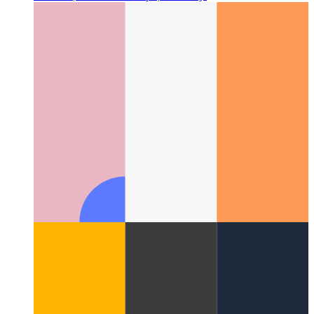
ווי אַזוי צו שרייַבן
Google ZX - שעל סקריפּס מיט Javascript
שעל-סקריפּס מיט Javascript און Node.js