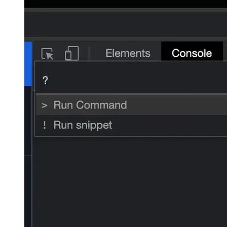
אַלע קאַמאַנדז פּונקט, ווייַל דעווטאָאָלס ראַנז אַ פאַזי זוכן. ווי אַ ביישפּיל,
איך'ווע "נעץ" ווי ינפּוט גאַנץ אָפט זינט איך נוצן די שטריך צו געשווינד
שפּרינגען צו די נעץ קוויטל.
Image a33ec969dcd1
דאָך, דאָס אַפּלייז אויך פֿאַר אַלע אנדערע טאַבס, וואָס מאכט די
נאַוויגאַציע פון דעווטאָאָלס טייקעף פאַסטער. און אויב איר זענט סטאַק
און טאָן ניט וויסן וואָס אַרייַנשרייַב איז פארלאנגט צו קאַטער אַ קאַמף,
פשוט דרוקן אַ קשיא צייכן צו באַשטימען מאָדע און זוכן דורך די פירער.