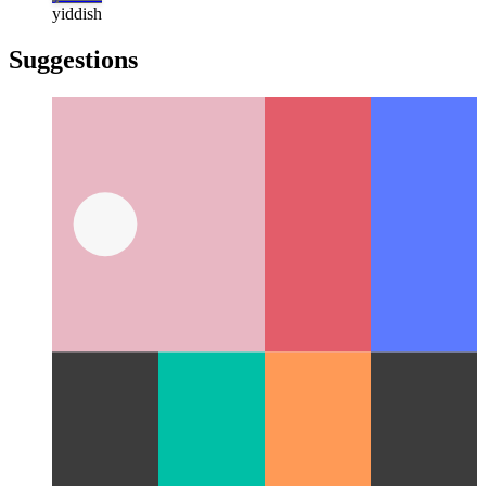
हिन्दी
हिन्दी
magyar
magyar
italiano
italiano
日本語
日本語
한국어
한국어
русский
русский
türkçe
türkçe
yiddish
yiddish
Suggestions