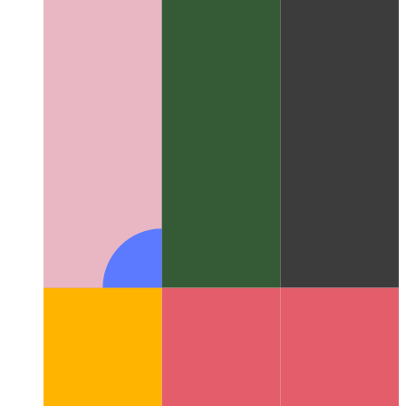
TypeScript Şablonu Dize Türleri
Şablon dizesi mekanizmasını
kullanarak dize türleri nasıl daraltılır