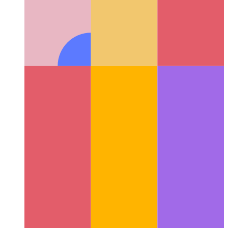
Güvenilir Web Etkinliği
Web uygulamanızı nasıl doğrularsınız
- ve ondan bir Android uygulaması oluşturma