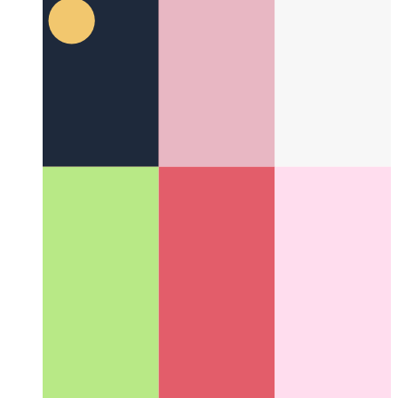
TypeScript İşlem Hattı Operatörü
Typescript'te zincirleme işlev
çağrıları yazın