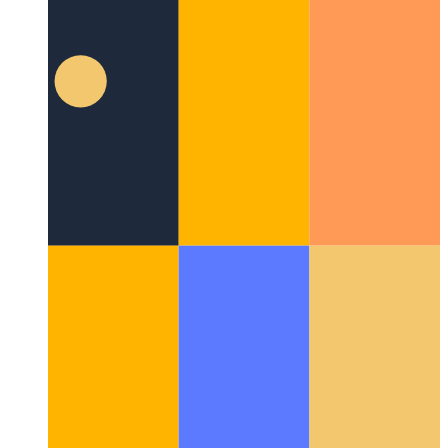
UI kalıbı nedir?
UI tasarımında yeni bir bakış açısına bir göz
atmak