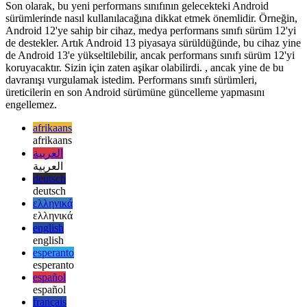
İleriye dönük uyumlu bir strateji
Son olarak, bu yeni performans sınıfının gelecekteki Android
sürümlerinde nasıl kullanılacağına dikkat etmek önemlidir. Örneğin,
Android 12'ye sahip bir cihaz, medya performans sınıfı sürüm 12'yi
de destekler. Artık Android 13 piyasaya sürüldüğünde, bu cihaz yine
de Android 13'e yükseltilebilir, ancak performans sınıfı sürüm 12'yi
koruyacaktır. Sizin için zaten aşikar olabilirdi. , ancak yine de bu
davranışı vurgulamak istedim. Performans sınıfı sürümleri,
üreticilerin en son Android sürümüne güncelleme yapmasını
engellemez.
afrikaans
afrikaans
العربية
العربية
deutsch
deutsch
ελληνικά
ελληνικά
english
english
esperanto
esperanto