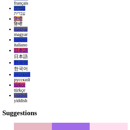
español
español
français
français
עברית
עברית
हिन्दी
हिन्दी
magyar
magyar
italiano
italiano
日本語
日本語
한국어
한국어
русский
русский
türkçe
türkçe
yiddish
yiddish
Suggestions