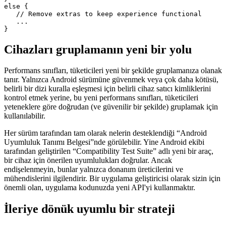
else if (Build.VERSION.MEDIA_PERFORMANCE_CLASS == Build
   // Provide a high quality experience

   ...

}

else {

   // Remove extras to keep experience functional

   ...

Cihazları gruplamanın yeni bir yolu
Performans sınıfları, tüketicileri yeni bir şekilde gruplamanıza olanak
tanır. Yalnızca Android sürümüne güvenmek veya çok daha kötüsü,
belirli bir dizi kuralla eşleşmesi için belirli cihaz satıcı kimliklerini
kontrol etmek yerine, bu yeni performans sınıfları, tüketicileri
yeteneklere göre doğrudan (ve güvenilir bir şekilde) gruplamak için
kullanılabilir.
Her sürüm tarafından tam olarak nelerin desteklendiği “Android
Uyumluluk Tanımı Belgesi”nde görülebilir. Yine Android ekibi
tarafından geliştirilen “Compatibility Test Suite” adlı yeni bir araç,
bir cihaz için önerilen uyumlulukları doğrular. Ancak
endişelenmeyin, bunlar yalnızca donanım üreticilerini ve
mühendislerini ilgilendirir. Bir uygulama geliştiricisi olarak sizin için
önemli olan, uygulama kodunuzda yeni API'yi kullanmaktır.