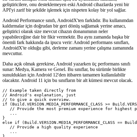
"Destek kitaplığı" sunuyor. Android sürüm 9'dan bu yana, bu
kitaplık kullanımdan kaldırılmıştır ve yerini “AndroidX” adlı yeni
bir sürüm almıştır. Kısa tutmak için, bu uyumluluk katmanı,
geliştiricilere, onu desteklemeyen eski Android cihazlarda yeni bir
API'yi zarif bir şekilde işlemek için nispeten kolay bir yol sağlar.
Android Performance sınıfı, AndroidX'ten farklıdır. Bu kullanımdan
kaldırmalar için doğrudan bir geri dönüş sağlamak yerine amacı,
geliştirici olarak size mevcut cihazın donanımının neler
yapabileceğine dair bir fikir vermektir. Bu aynı zamanda başka bir
önemli fark hakkında da ipucu verir: Android performans sınıfları,
AndroidX'te olduğu gibi, derleme zamanı yerine çalışma zamanında
mevcuttur.
Daha açık olmak gerekirse, Android yazarken üç performans sınıfı
sunar: Medya, Kamera ve Genel. Bu sınıflar, bu sürümle birlikte
sunuldukları için Android 12'den itibaren tamamen kullanılabilir
olacaktır. Android 11 için bu sınıfların bir alt kümesi mevcut olacak.
// Example taken directly from

// Android's explanation, just

// to give a quick overview.

if (Build.VERSION.MEDIA_PERFORMANCE_CLASS >= Build.VERS
   // Provide the most premium experience for highest p
   ...

}
