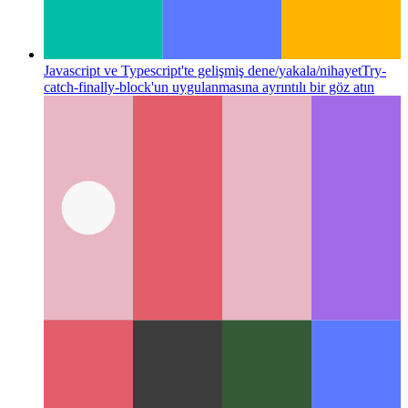
Javascript ve Typescript'te gelişmiş dene/yakala/nihayet
Try-
catch-finally-block'un uygulanmasına ayrıntılı bir göz atın