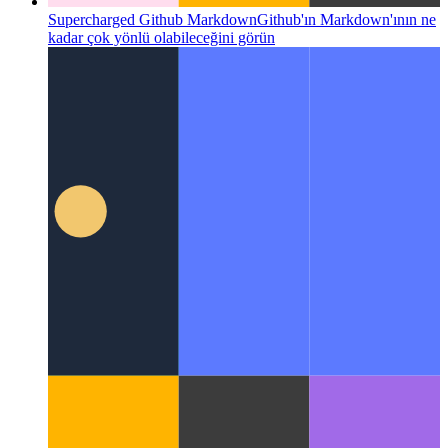
Supercharged Github Markdown
Github'ın Markdown'ının ne
kadar çok yönlü olabileceğini görün