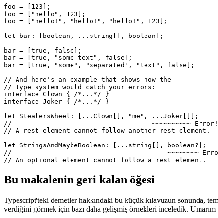
// links in the addendum.

let foo: [...string[], number];

foo = [123];

foo = ["hello", 123];

foo = ["hello!", "hello!", "hello!", 123];

let bar: [boolean, ...string[], boolean];

bar = [true, false];

bar = [true, "some text", false];

bar = [true, "some", "separated", "text", false];

// And here's an example that shows how the

// type system would catch your errors:

interface Clown { /*...*/ }

interface Joker { /*...*/ }

let StealersWheel: [...Clown[], "me", ...Joker[]];

//                                    ~~~~~~~~~~ Error!

// A rest element cannot follow another rest element.

let StringsAndMaybeBoolean: [...string[], boolean?];

//                                        ~~~~~~~~ Erro
Bu makalenin geri kalan öğesi