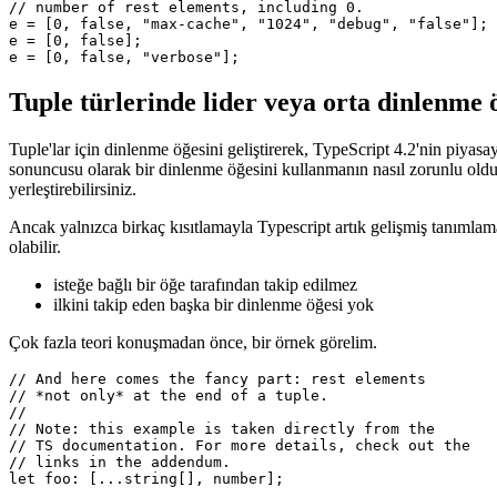
let input: [number, boolean, ...string[]];

// Just to show that we really can provide any

// number of rest elements, including 0.

e = [0, false, "max-cache", "1024", "debug", "false"];

e = [0, false];

Tuple türlerinde lider veya orta dinlenme 
Tuple'lar için dinlenme öğesini geliştirerek, TypeScript 4.2'nin piya
sonuncusu olarak bir dinlenme öğesini kullanmanın nasıl zorunlu oldu
yerleştirebilirsiniz.
Ancak yalnızca birkaç kısıtlamayla Typescript artık gelişmiş tanımlama
olabilir.
isteğe bağlı bir öğe tarafından takip edilmez
ilkini takip eden başka bir dinlenme öğesi yok
Çok fazla teori konuşmadan önce, bir örnek görelim.
// And here comes the fancy part: rest elements

// *not only* at the end of a tuple.

// 

// Note: this example is taken directly from the

// TS documentation. For more details, check out the
