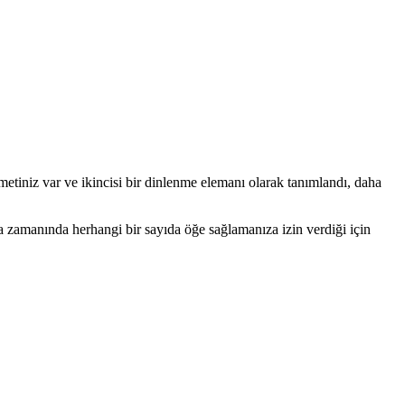
 zorunlu olmadıkları anlamına gelir.
emetiniz var ve ikincisi bir dinlenme elemanı olarak tanımlandı, daha
 zamanında herhangi bir sayıda öğe sağlamanıza izin verdiği için