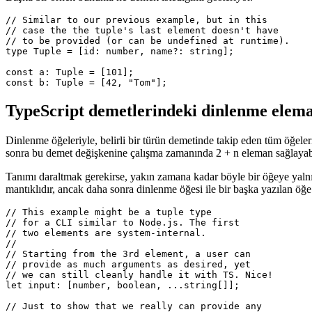
öğeleri isteğe bağlı olarak tanımlamak için genel bir sembol olarak sor
Başka bir örnek bununla ne demek istediğimi gösteriyor.
// Similar to our previous example, but in this

// case the the tuple's last element doesn't have

// to be provided (or can be undefined at runtime).

type Tuple = [id: number, name?: string];

const a: Tuple = [101];

TypeScript demetlerindeki dinlenme elema
Dinlenme öğeleriyle, belirli bir türün demetinde takip eden tüm öğeleri
sonra bu demet değişkenine çalışma zamanında 2 + n eleman sağlayabi
Tanımı daraltmak gerekirse, yakın zamana kadar böyle bir öğeye yalnı
mantıklıdır, ancak daha sonra dinlenme öğesi ile bir başka yazılan öğe
// This example might be a tuple type

// for a CLI similar to Node.js. The first

// two elements are system-internal.

//

// Starting from the 3rd element, a user can

// provide as much arguments as desired, yet

// we can still cleanly handle it with TS. Nice!
