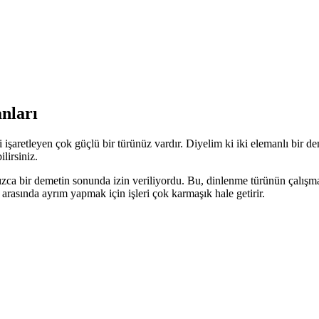
u işaretini kullanır; bu, çalışma zamanında mevcut olabilecekleri, ancak
nları
 işaretleyen çok güçlü bir türünüz vardır. Diyelim ki iki elemanlı bir d
lirsiniz.
zca bir demetin sonunda izin veriliyordu. Bu, dinlenme türünün çalışma
 arasında ayrım yapmak için işleri çok karmaşık hale getirir.