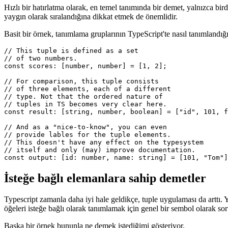
Typescript demetlerine daha yakından bir 
Hızlı bir hatırlatma olarak, en temel tanımında bir demet, yalnızca bi
yaygın olarak sıralandığına dikkat etmek de önemlidir.
Basit bir örnek, tanımlama gruplarının TypeScript'te nasıl tanımlandığın
// This tuple is defined as a set

// of two numbers.

const scores: [number, number] = [1, 2];

// For comparison, this tuple consists

// of three elements, each of a different

// type. Not that the ordered nature of

// tuples in TS becomes very clear here.

const result: [string, number, boolean] = ["id", 101, f
// And as a "nice-to-know", you can even

// provide lables for the tuple elements.

// This doesn't have any effect on the typesystem

// itself and only (may) improve documentation.

İsteğe bağlı elemanlara sahip demetler
Typescript zamanla daha iyi hale geldikçe, tuple uygulaması da arttı. 