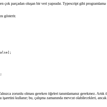
bakış
rden çok parçadan oluşan bir veri yapısıdır. Typescript gibi programlama
ı gösterir.
alse];

Yalnızca zorunlu olması gereken öğeleri tanımlamanız gerekmez. Artık öğe