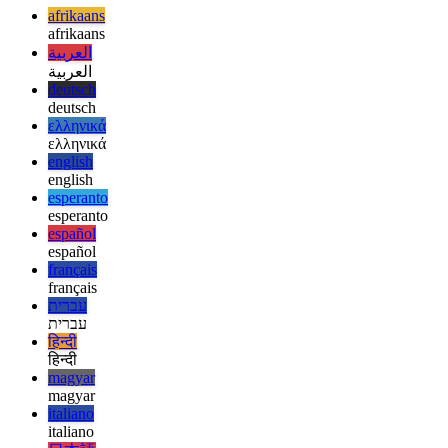
Typescript'teki demetler hakkındaki bu küçük kılavuzun sonunda, teme
verdiğini görmek için bazı daha gelişmiş örnekleri inceledik. Umarım 
afrikaans
afrikaans
العربية
العربية
deutsch
deutsch
ελληνικά
ελληνικά
english
english
esperanto
esperanto
español
español
français
français
עברית
עברית
हिन्दी
हिन्दी
magyar
magyar