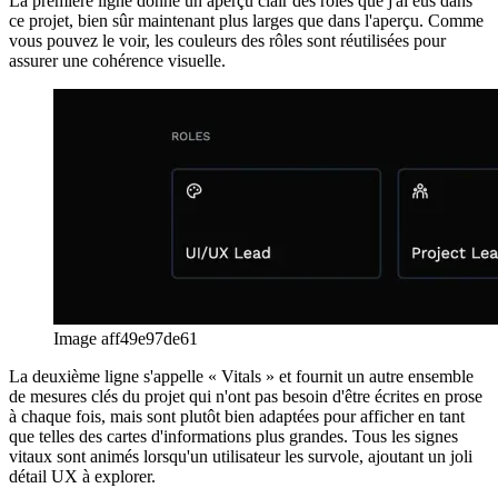
한국어
한국어
русский
русский
türkçe
türkçe
yiddish
yiddish
Suggestions