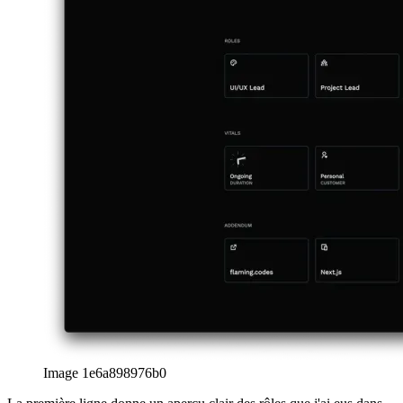
العربية
العربية
deutsch
deutsch
ελληνικά
ελληνικά
english
english
esperanto
esperanto
español
español
français
français
עברית
עברית
हिन्दी
हिन्दी
magyar
magyar
italiano
italiano
日本語
日本語