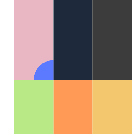
Colonnes Miller
Un excellent concept de mise en page qui a
changé l'interface utilisateur des systèmes de fichiers