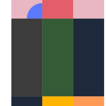
Morphogenèse numérique
Le domaine interdisciplinaire des
motifs naturels en calcul numérique