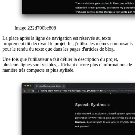
vitaux sont animés lorsqu'un utilisateur les survole, ajoutant un joli
détail UX à explorer.
La dernière ligne répertorie simplement tous les liens vers les
produits ou les pages de téléchargement pertinents pour le projet
ainsi qu'un lien vers tous les autres projets.
Image d42e748f93ca
Conclusion
Comme vous pouvez le voir, créer une page de portfolio n'est pas
beaucoup de travail. Réfléchir à la conception des composants est
payant, car votre représentation numérique de votre historique de
travail doit offrir une expérience utilisateur agréable.
Bien sûr, cet article est fortement opiniâtre, car seules mes décisions
pour mon portefeuille personnel sont reflétées. Pourtant, je pense
que cela peut vous aider à concevoir votre propre application Web
ainsi qu'une page spéciale pour les projets sur lesquels vous avez
travaillé dur.
afrikaans
afrikaans