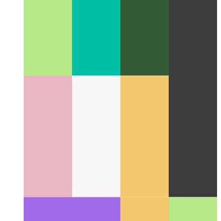
Étude UX : copier dans le presse-papiers
Comment concevoir
une action de copie dans le presse-papiers dans votre UX