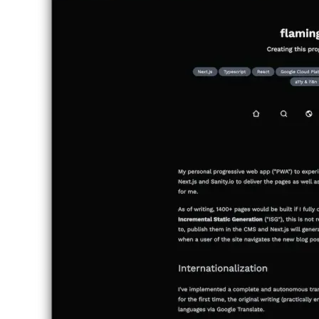
Image 222d700be808
La place après la ligne de navigation est réservée au texte
proprement dit décrivant le projet. Ici, j'utilise les mêmes composants
pour le rendu du texte que dans les pages d'articles de blog.
Une fois que l'utilisateur a fait défiler la description du projet,
plusieurs lignes sont visibles, affichant encore plus d'informations de
manière très compacte et plus stylisée.
Image 1e6a898976b0
La première ligne donne un aperçu clair des rôles que j'ai eus dans
ce projet, bien sûr maintenant plus larges que dans l'aperçu. Comme
vous pouvez le voir, les couleurs des rôles sont réutilisées pour
assurer une cohérence visuelle.
Image aff49e97de61
La deuxième ligne s'appelle « Vitals » et fournit un autre ensemble
de mesures clés du projet qui n'ont pas besoin d'être écrites en prose
à chaque fois, mais sont plutôt bien adaptées pour afficher en tant
que telles des cartes d'informations plus grandes. Tous les signes