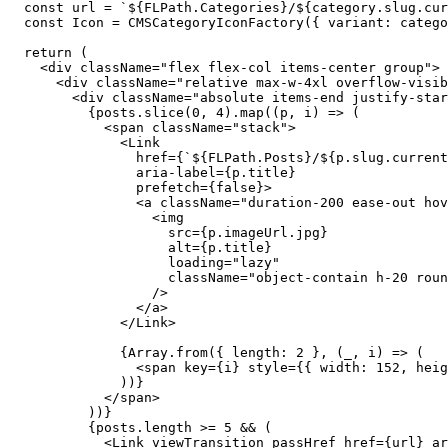
  if (posts.length === 0) {

    return null;

  }

  const url = `${FLPath.Categories}/${category.slug.cur
  const Icon = CMSCategoryIconFactory({ variant: catego
  return (

    <div className="flex flex-col items-center group">

      <div className="relative max-w-4xl overflow-visib
        <div className="absolute items-end justify-star
          {posts.slice(0, 4).map((p, i) => (

            <span className="stack">

              <Link

                href={`${FLPath.Posts}/${p.slug.current
                aria-label={p.title}

                prefetch={false}>

                <a className="duration-200 ease-out hov
                  <img

                    src={p.imageUrl.jpg}

                    alt={p.title}

                    loading="lazy"

                    className="object-contain h-20 roun
                  />

                </a>

              </Link>

              {Array.from({ length: 2 }, (_, i) => (

                <span key={i} style={{ width: 152, heig
              ))}
