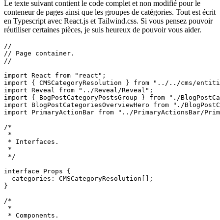
Le code source
Le texte suivant contient le code complet et non modifié pour le
conteneur de pages ainsi que les groupes de catégories. Tout est écrit
en Typescript avec React.js et Tailwind.css. Si vous pensez pouvoir
réutiliser certaines pièces, je suis heureux de pouvoir vous aider.
//

// Page container.

//

import React from "react";

import { CMSCategoryResolution } from "../../cms/entiti
import Reveal from "../Reveal/Reveal";

import { BogPostCategoryPostsGroup } from "./BlogPostCa
import BlogPostCategoriesOverviewHero from "./BlogPostC
import PrimaryActionBar from "../PrimaryActionsBar/Prim
/*

 *

 * Interfaces.

 *

 */

interface Props {

  categories: CMSCategoryResolution[];

}
