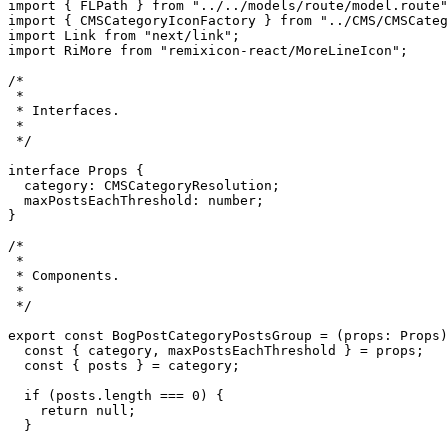
//

import React from "react";

import { CMSCategoryResolution } from "../../cms/entiti
import { FLPath } from "../../models/route/model.route"
import { CMSCategoryIconFactory } from "../CMS/CMSCateg
import Link from "next/link";

import RiMore from "remixicon-react/MoreLineIcon";

/*

 *

 * Interfaces.

 *

 */

interface Props {

  category: CMSCategoryResolution;

  maxPostsEachThreshold: number;

}

/*

 *

 * Components.

 *

 */

export const BogPostCategoryPostsGroup = (props: Props)
  const { category, maxPostsEachThreshold } = props;

  const { posts } = category;
