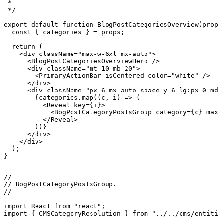
/*

 *

 * Components.

 *

 */

export default function BlogPostCategoriesOverview(prop
  const { categories } = props;

  return (

    <div className="max-w-6xl mx-auto">

      <BlogPostCategoriesOverviewHero />

      <div className="mt-10 mb-20">

        <PrimaryActionBar isCentered color="white" />

      </div>

      <div className="px-6 mx-auto space-y-6 lg:px-0 md
        {categories.map((c, i) => (

          <Reveal key={i}>

            <BogPostCategoryPostsGroup category={c} max
          </Reveal>

        ))}

      </div>

    </div>

  );

}

//

// BogPostCategoryPostsGroup.
