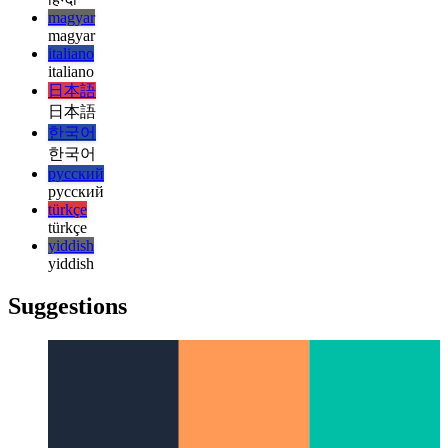
עברית
עברית
हिन्दी
हिन्दी
magyar
magyar
italiano
italiano
日本語
日本語
한국어
한국어
русский
русский
türkçe
türkçe
yiddish
yiddish
Suggestions