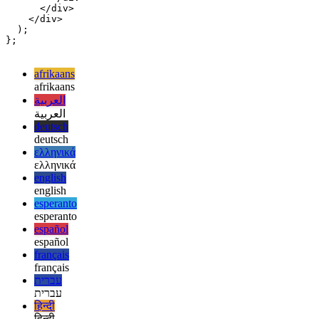
              </span>

            </a>

          </Link>

        </div>

      </div>

    </div>

  );

};

afrikaans
afrikaans
العربية
العربية
deutsch
deutsch
ελληνικά
ελληνικά
english
english
esperanto
esperanto
español
español
français
français