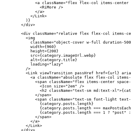
            </span>

          ))}

          {posts.length >= 5 && (

            <Link viewTransition passHref href={url} ar
              <a className="flex flex-col items-center 
                <RiMore />

              </a>

            </Link>

          )}

        </div>

        <div className="relative flex flex-col items-ce
          <img

            className="object-cover w-full duration-500
            width={960}

            height={200}

            src={category.imageUrl.webp}

            alt={category.title}

            loading="lazy"

          />

          <Link viewTransition passHref href={url} aria
            <a className="absolute flex flex-col items-
              <span className="flex items-center space-
                <Icon size="2em" />

                <h2 className="text-sm md:text-xl">{cat
              </span>

              <span className="text-sm font-light text-
                {category.posts.length}

                {category.posts.length === maxPostsEach
                {category.posts.length === 1 ? "post" :