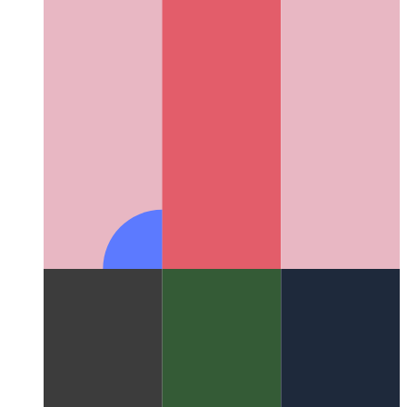
Colonnes Miller
Un excellent concept de mise en page qui a
changé l'interface utilisateur des systèmes de fichiers