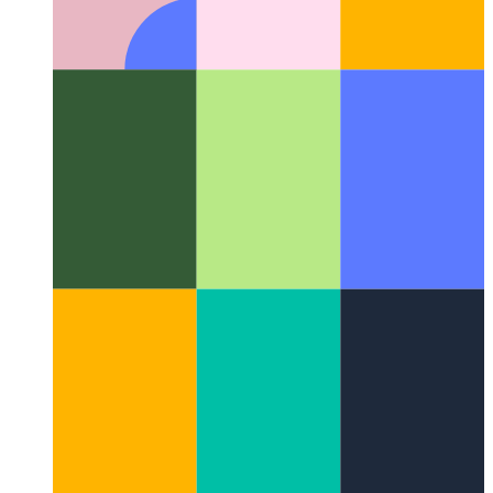
Цифровой морфогенез
Междисциплинарная область
естественных закономерностей в цифровых
вычислениях