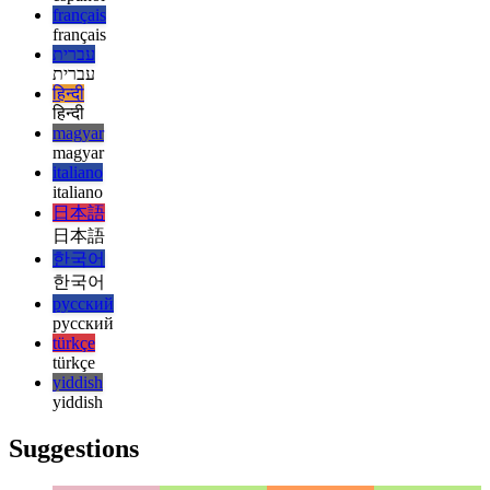
english
esperanto
esperanto
español
español
français
français
עברית
עברית
हिन्दी
हिन्दी
magyar
magyar
italiano
italiano
日本語
日本語
한국어
한국어
русский
русский
türkçe
türkçe
yiddish
yiddish