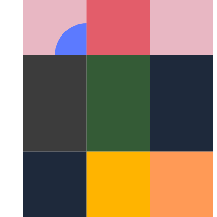
Колонны Миллера
Отличная концепция компоновки,
изменившая пользовательский интерфейс файловых
систем.