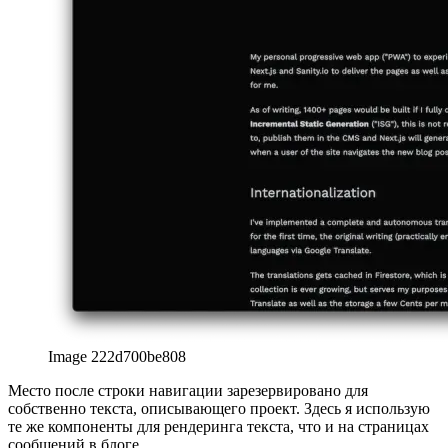
Image 222d700be808