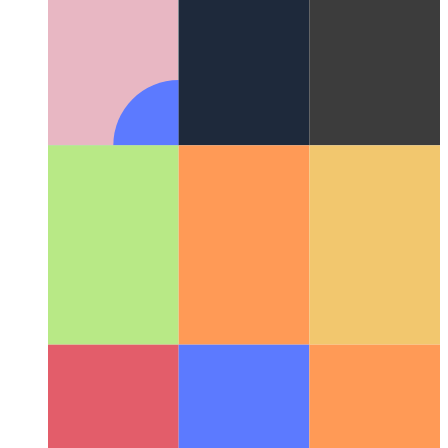
UX-исследование: скопировать в буфер обмена
Как
создать действие копирования в буфер обмена в вашем
UX