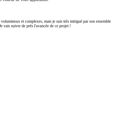
 incroyablement rapide. Au lieu d'avoir à basculer entre votre éditeur
visuelle de votre application.
ts volumineux et complexes, mais je suis très intrigué par son ensemble
e vais suivre de près l'avancée de ce projet !