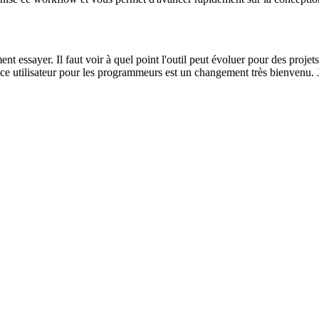
 en voyant les changements en direct devant vous est un cycle d'itération
nise ce workflow et vous permet d'avancer rapidement sur la conception 
t essayer. Il faut voir à quel point l'outil peut évoluer pour des proje
rface utilisateur pour les programmeurs est un changement très bienvenu. J