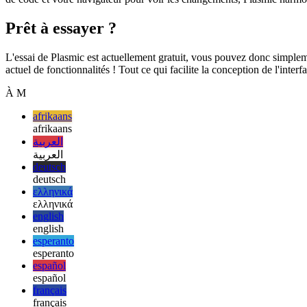
Le plus grand avantage de l'édition de votre interface utilisateur tout
de code et votre navigateur pour voir les changements, Plasmic harmo
Prêt à essayer ?
L'essai de Plasmic est actuellement gratuit, vous pouvez donc simplemen
actuel de fonctionnalités ! Tout ce qui facilite la conception de l'inte
À M
afrikaans
afrikaans
العربية
العربية
deutsch
deutsch
ελληνικά
ελληνικά
english
english
esperanto
esperanto
español
español