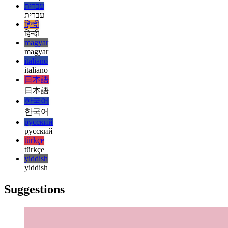
français
français
עברית
עברית
हिन्दी
हिन्दी
magyar
magyar
italiano
italiano
日本語
日本語
한국어
한국어
русский
русский
türkçe
türkçe
yiddish
yiddish
Suggestions