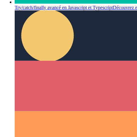
Try/catch/finally avancé en Javascript et Typescript
Découvrez en