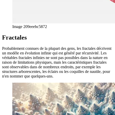
Qu'est-ce qu'un attracteur ? En s'inspirant une fois de plus de
Wikipédia : Dans le domaine mathématique des systèmes
dynamiques, un attracteur est un ensemble de valeurs numériques
vers lesquelles un système tend à évoluer, pour une grande variété
de conditions de départ du système. Les valeurs du système qui se
rapprochent suffisamment des valeurs de l'attracteur restent proches
même si elles sont légèrement perturbées. Et si un attracteur contient
une structure fractale, on l'appelle un attracteur étrange.
Image 073699ecfc3e
Prochaines étapes
C'est un aperçu rapide de certaines formes et corps définis par la
morphogenèse numérique. Non seulement les formes sont
complexes, mais l'ensemble du domaine l'est aussi avec ses
nombreuses sous-catégories et ses aspects interdisciplinaires.
J'espère que vous êtes maintenant curieux d'explorer davantage, car
c'est ce que je vais faire. Les prochains articles se concentreront
davantage sur des composants spécifiques de la morphogenèse
numérique et probablement sur la façon dont ils peuvent être utilisés
pour améliorer les animations ou l'UX pour les applications Web,
car c'est toujours mon domaine de travail principal.