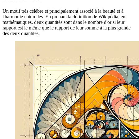
italiano
italiano
日本語
日本語
한국어
한국어
русский
русский
türkçe
türkçe
yiddish
yiddish
Suggestions