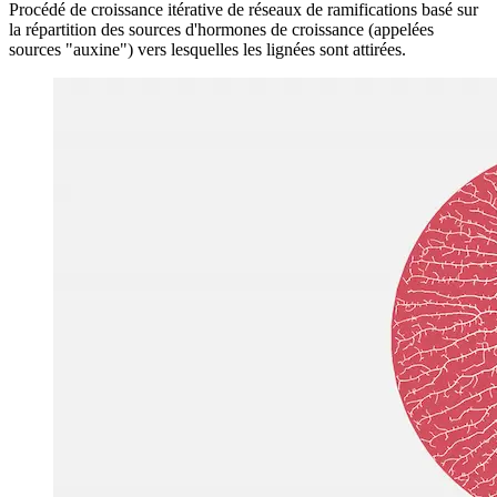
Probablement connues de la plupart des gens, les fractales décrivent
un modèle en évolution infinie qui est généré par récursivité. Les
véritables fractales infinies ne sont pas possibles dans la nature en
raison de limitations physiques, mais les caractéristiques fractales
sont observables dans de nombreux endroits, par exemple les
structures arborescentes, les éclairs ou les coquilles de nautile, pour
n'en nommer que quelques-uns.
Image 9fab1df82b5c
nombre d'or
Un motif très célèbre et principalement associé à la beauté et à
l'harmonie naturelles. En prenant la définition de Wikipédia, en
mathématiques, deux quantités sont dans le nombre d'or si leur
rapport est le même que le rapport de leur somme à la plus grande
des deux quantités.
Image 2a0c72fb1488
Attracteur étrange