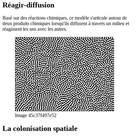
texte ne vise qu'une petite introduction avec quelques exemples.
Bon, assez parlé, jetons un coup d'œil à quelques-uns!
Réagir-diffusion
Basé sur des réactions chimiques, ce modèle s'articule autour de
deux produits chimiques lorsqu'ils diffusent à travers un milieu et
réagissent les uns avec les autres.
Image 45c37f497e52
La colonisation spatiale
Procédé de croissance itérative de réseaux de ramifications basé sur
la répartition des sources d'hormones de croissance (appelées
sources "auxine") vers lesquelles les lignées sont attirées.
Image 209eeebc5872
Fractales