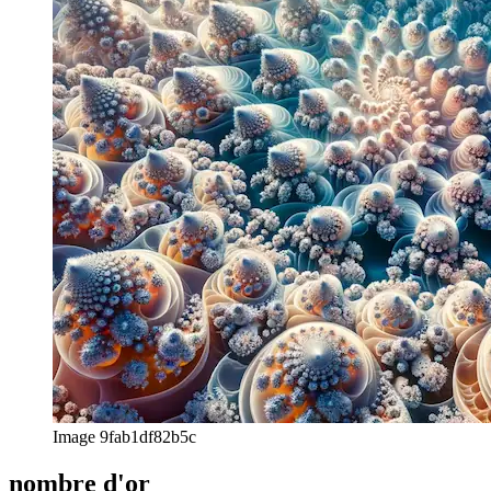
Tom
afrikaans
afrikaans
العربية
العربية
deutsch
deutsch
ελληνικά
ελληνικά
english
english
esperanto
esperanto
español
español
français
français
עברית
עברית
हिन्दी
हिन्दी
magyar
magyar