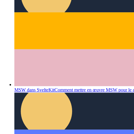
Générateur de licence dans SvelteKit
Créez une liste de dépenda
MSW dans SvelteKit
Comment mettre en œuvre MSW pour le dé