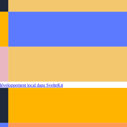
nces pour votre projet SvelteKit
veloppement local dans SvelteKit