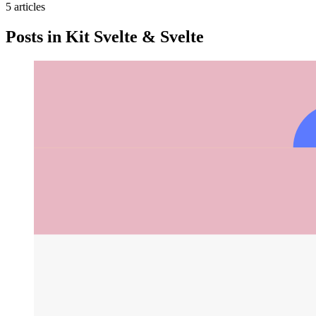
5
article
s
Posts in
Kit Svelte & Svelte