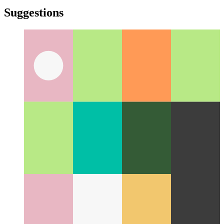
türkçe
türkçe
yiddish
yiddish
Suggestions