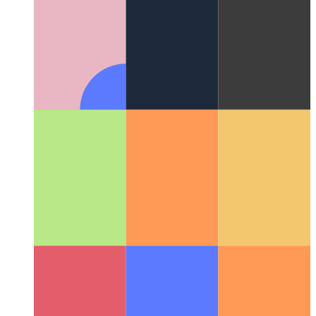
UX調査：クリップボードにコピー
UXでクリップボー
ドにコピーするアクションを設計する方法