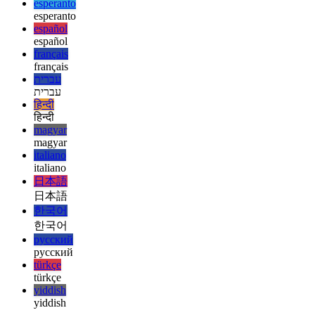
deutsch
ελληνικά
ελληνικά
english
english
esperanto
esperanto
español
español
français
français
עברית
עברית
हिन्दी
हिन्दी
magyar
magyar
italiano
italiano
日本語
日本語
한국어
한국어
русский
русский