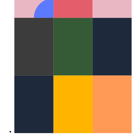
ミラーカラム
ファイルシステムのUIを変更した優れた
レイアウトコンセプト